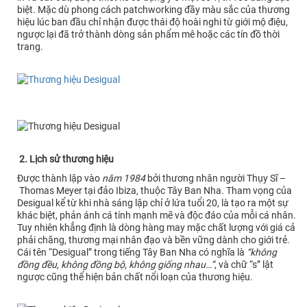
biệt. Mặc dù phong cách patchworking đầy màu sắc của thương
hiệu lúc ban đầu chỉ nhận được thái độ hoài nghi từ giới mộ điệu,
ngược lại đã trở thành dòng sản phẩm mê hoặc các tín đồ thời
trang.
2. Lịch sử thương hiệu
Được thành lập vào
năm 1984
bởi thương nhân người Thụy Sĩ –
Thomas Meyer tại đảo Ibiza, thuộc Tây Ban Nha. Tham vọng của
Desigual kể từ khi nhà sáng lập chỉ ở lứa tuổi 20, là tạo ra một sự
khác biệt, phản ánh cá tính mạnh mẽ và độc đáo của mỗi cá nhân.
Tuy nhiên khẳng định là dòng hàng may mặc chất lượng với giá cả
phải chăng, thương mại nhân đạo và bền vững dành cho giới trẻ.
Cái tên “Desigual” trong tiếng Tây Ban Nha có nghĩa là
“không
đồng đều, không đồng bộ, không giống nhau…”
, và chữ “s” lật
ngược cũng thể hiện bản chất nổi loạn của thương hiệu.