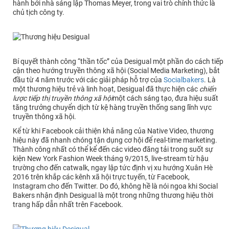
hành bởi nhà sáng lập Thomas Meyer, trong vai trò chính thức là
chủ tịch công ty.
Bí quyết thành công “thần tốc” của Desigual một phần do cách tiếp
cận theo hướng truyền thông xã hội (Social Media Marketing), bắt
đầu từ 4 năm trước với các giải pháp hỗ trợ của
Socialbakers
. Là
một thương hiệu trẻ và linh hoạt, Desigual đã thực hiện các
chiến
lược tiếp thị truyền thông xã hội
một cách sáng tạo, đưa hiệu suất
tăng trưởng chuyển dịch từ kệ hàng truyền thống sang lĩnh vực
truyền thông xã hội.
Kể từ khi Facebook cải thiện khả năng của Native Video, thương
hiệu này đã nhanh chóng tận dụng cơ hội để real-time marketing.
Thành công nhất có thể kể đến các video đăng tải trong suốt sự
kiện New York Fashion Week tháng 9/2015, live-stream từ hậu
trường cho đến catwalk, ngay lập tức định vị xu hướng Xuân Hè
2016 trên khắp các kênh xã hội trực tuyến, từ Facebook,
Instagram cho đến Twitter. Do đó, không hề là nói ngoa khi Social
Bakers nhận định Desigual là một trong những thương hiệu thời
trang hấp dẫn nhất trên Facebook.