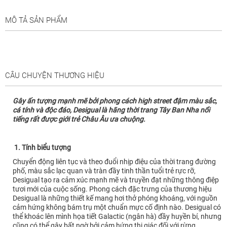
MÔ TẢ SẢN PHẨM
CÂU CHUYỆN THƯƠNG HIỆU
Gây ấn tượng mạnh mẽ bởi phong cách high street đậm màu sắc,
cá tính và độc đáo, Desigual là hãng thời trang Tây Ban Nha nổi
tiếng rất được giới trẻ Châu Âu ưa chuộng.
1. Tính biểu tượng
Chuyển động liên tục và theo đuổi nhịp điệu của thời trang đường
phố, màu sắc lạc quan và tràn đầy tinh thần tuổi trẻ rực rỡ,
Desigual tạo ra cảm xúc mạnh mẽ và truyền đạt những thông điệp
tươi mới của cuộc sống. Phong cách đặc trưng của thương hiệu
Desigual là những thiết kế mang hơi thở phóng khoáng, với nguồn
cảm hứng không bám trụ một chuẩn mực cố định nào. Desigual có
thể khoác lên mình họa tiết Galactic (ngân hà) đầy huyền bí, nhưng
cũng có thể gây bất ngờ bởi cảm hứng thị giác đối với rừng