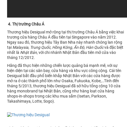
4. Thị trường Châu Á
Thương hiệu Desigual mở rộng tại thị trường Châu Á bằng việc khai
trương cửa hàng Châu Á đầu tiên tại Singapore vào năm 2012.
Ngay sau đó, thương hiệu Tây Ban Nha này nhanh chóng lan rộng
tại
Malaysia, Trung Quốc, Hồng Kông, Ấn Độ, Hàn Quốc
và đặc biệt
nhất là
Nhật Bản
, với chi nhánh Nhật Bản đầu tiên mở cửa vào
tháng 12/2012.
Hãng đã thực hiện những chiến lược quảng bá mạnh mẽ, với sự
hiện diện tại các sân bay, cửa hàng và khu vực công cộng. Cái tên
Desigual bắt đầu phổ biến khắp Nhật Bản với các cửa hàng được
mở ra ở các thành phố lớn như Osaka, Fukuoka, Kobe,…Tính đến
tháng 5/2013, thương hiệu Desigual đã sở hữu tổng cộng 10 cửa
hàng monobrand tại Nhật Bản, cũng như hàng loạt cửa hàng
shops-in-shops trong các khu mua sắm (Isetan, Parkson,
Takashimaya, Lotte, Sogo).