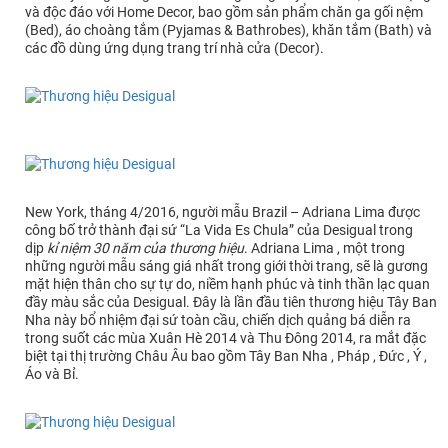
và độc đáo với Home Decor, bao gồm sản phẩm chăn ga gối nệm
(Bed), áo choàng tắm (Pyjamas & Bathrobes), khăn tắm (Bath) và
các đồ dùng ứng dụng trang trí nhà cửa (Decor).
New York, tháng 4/2016, người mẫu Brazil – Adriana Lima được
công bố trở thành đại sứ “La Vida Es Chula” của Desigual trong
dịp
kỉ niệm 30 năm của thương hiệu
. Adriana Lima , một trong
những người mẫu sáng giá nhất trong giới thời trang, sẽ là gương
mặt hiện thân cho sự tự do, niềm hạnh phúc và tinh thần lạc quan
đầy màu sắc của Desigual. Đây là lần đầu tiên thương hiệu Tây Ban
Nha này bổ nhiệm đại sứ toàn cầu, chiến dịch quảng bá diễn ra
trong suốt các mùa Xuân Hè 2014 và Thu Đông 2014, ra mắt đặc
biệt tại thị trường Châu Âu bao gồm Tây Ban Nha , Pháp , Đức , Ý ,
Áo và Bỉ.