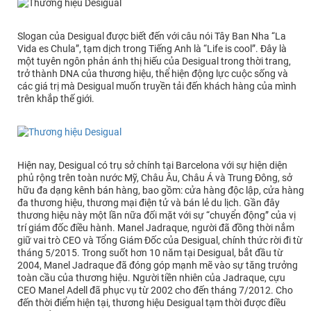
Slogan của Desigual được biết đến với câu nói Tây Ban Nha “La
Vida es Chula”, tạm dịch trong Tiếng Anh là “Life is cool”. Đây là
một tuyên ngôn phản ánh thị hiếu của Desigual trong thời trang,
trở thành DNA của thương hiệu, thể hiện động lực cuộc sống và
các giá trị mà Desigual muốn truyền tải đến khách hàng của mình
trên khắp thế giới.
Hiện nay, Desigual có trụ sở chính tại Barcelona với sự hiện diện
phủ rộng trên toàn nước Mỹ, Châu Âu, Châu Á và Trung Đông, sở
hữu đa dạng kênh bán hàng, bao gồm: cửa hàng độc lập, cửa hàng
đa thương hiệu, thương mại điện tử và bán lẻ du lịch. Gần đây
thương hiệu này một lần nữa đối mặt với sự “chuyển động” của vị
trí giám đốc điều hành. Manel Jadraque, người đã đồng thời nắm
giữ vai trò CEO và Tổng Giám Đốc của Desigual, chính thức rời đi từ
tháng 5/2015. Trong suốt hơn 10 năm tại Desigual, bắt đầu từ
2004, Manel Jadraque đã đóng góp mạnh mẽ vào sự tăng trưởng
toàn cầu của thương hiệu. Người tiền nhiên của Jadraque, cựu
CEO Manel Adell đã phục vụ từ 2002 cho đến tháng 7/2012. Cho
đến thời điểm hiện tại, thương hiệu Desigual tạm thời được điều