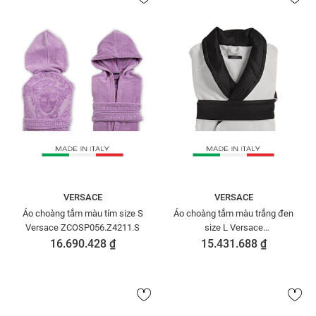
VERSACE
VERSACE
Áo choàng tắm màu tím size S
Áo choàng tắm màu trắng đen
Versace ZCOSP056.Z4211.S
size L Versace
ZCOSP011.Z4023.L
16.690.428 ₫
15.431.688 ₫