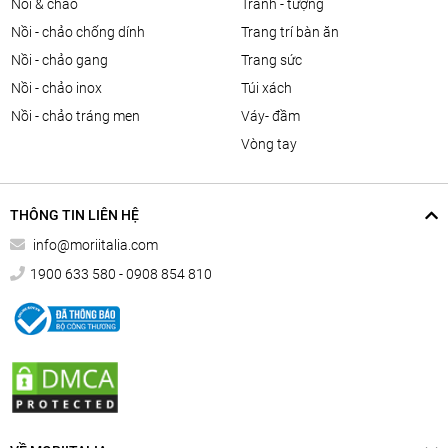
nồi & chảo
tranh - tượng
nồi - chảo chống dính
trang trí bàn ăn
nồi - chảo gang
trang sức
nồi - chảo inox
túi xách
nồi - chảo tráng men
váy- đầm
vòng tay
THÔNG TIN LIÊN HỆ
info@moriitalia.com
1900 633 580 - 0908 854 810