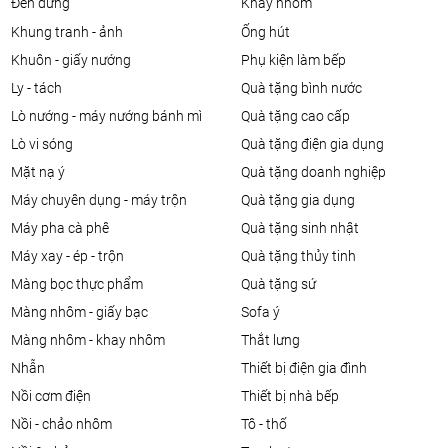
đèn đứng
khay nhôm
khung tranh - ảnh
ống hút
khuôn - giấy nướng
phụ kiện làm bếp
ly - tách
quà tặng bình nước
lò nướng - máy nướng bánh mì
quà tặng cao cấp
lò vi sóng
quà tặng điện gia dụng
mặt nạ ý
quà tặng doanh nghiệp
máy chuyên dụng - máy trộn
quà tặng gia dụng
máy pha cà phê
quà tặng sinh nhật
máy xay - ép - trộn
quà tặng thủy tinh
màng bọc thực phẩm
quà tặng sứ
màng nhôm - giấy bạc
sofa ý
màng nhôm - khay nhôm
thắt lưng
nhẫn
thiết bị điện gia đình
nồi cơm điện
thiết bị nhà bếp
nồi - chảo nhôm
tô - thố