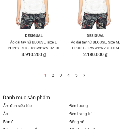
DESIGUAL
DESIGUAL
Áo dài tay nữ BLOUSE, size L,
Áo dài tay nữ BLOUSE, Size M,
POPPY RED - 18SWBW513213L
CRUDO - 17WWBW231001M
3.910.200 ₫
2.180.000 ₫
1
2
3
4
5
Danh mục sản phẩm
ấm đun siêu tốc
đèn tường
áo
đèn trang trí
bàn ủi
đồng hồ