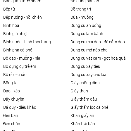
bảo quản thực phẩm
đồ dùng bàn ăn
bếp từ
đồ trang trí
bếp nướng - nồi chiên
đũa - muỗng
bình hoa
dụng cụ ăn uống
bình giữ nhiệt
dụng cụ làm bánh
bình nước - bình thời trang
dụng cụ mài dao - đế cắm dao
bình pha cà phê
dụng cụ mở nắp chai
bộ dao - muỗng - nĩa
dụng cụ vắt cam - gọt hoa quả
bộ dụng cụ trẻ em
dụng cụ xay tiêu
bộ nồi - chảo
dụng cụ xay các loại
bông tai
giấy chống dính
dao - kéo
giấy than
dây chuyền
giấy thấm dầu
đá quý - điêu khắc
giấy thấm lọc cà phê
đèn bàn
khăn giấy ăn
đèn chùm
khăn trải bàn