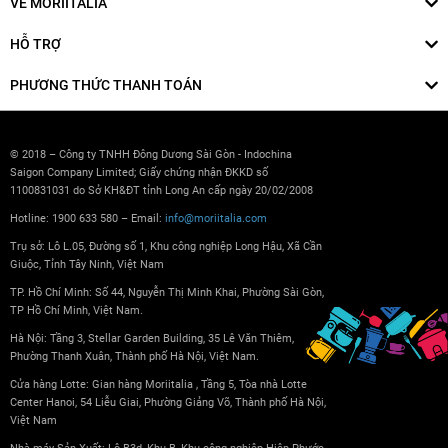
VỀ MORIITALIA
HỖ TRỢ
PHƯƠNG THỨC THANH TOÁN
© 2018 – Công ty TNHH Đông Dương Sài Gòn - Indochina
Saigon Company Limited; Giấy chứng nhận ĐKKD số
1100831031 do Sở KH&ĐT tỉnh Long An cấp ngày 20/02/2008
Hotline: 1900 633 580 – Email:
info@moriitalia.com
Trụ sở: Lô L.05, Đường số 1, Khu công nghiệp Long Hậu, Xã Cần
Giuộc, Tỉnh Tây Ninh, Việt Nam
TP. Hồ Chí Minh: Số 44, Nguyễn Thị Minh Khai, Phường Sài Gòn,
TP Hồ Chí Minh, Việt Nam.
Hà Nội: Tầng 3, Stellar Garden Building, 35 Lê Văn Thiêm,
Phường Thanh Xuân, Thành phố Hà Nội, Việt Nam.
Cửa hàng Lotte: Gian hàng Moriitalia , Tầng 5, Tòa nhà Lotte
Center Hanoi, 54 Liễu Giai, Phường Giảng Võ, Thành phố Hà Nội,
Việt Nam