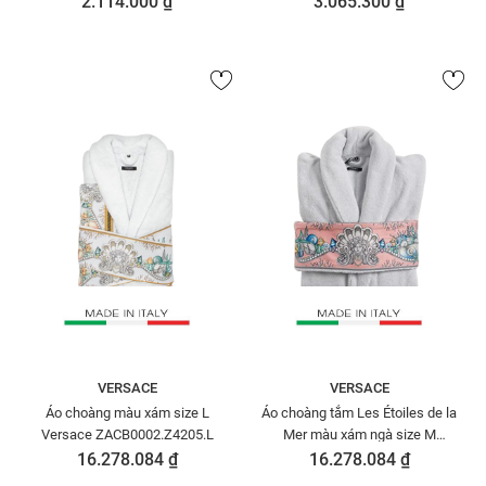
2.114.000 ₫
3.065.300 ₫
VERSACE
VERSACE
Áo choàng màu xám size L
Áo choàng tắm Les Étoiles de la
Versace ZACB0002.Z4205.L
Mer màu xám ngà size M
Versace ZCOSP061.Z4207.M
16.278.084 ₫
16.278.084 ₫