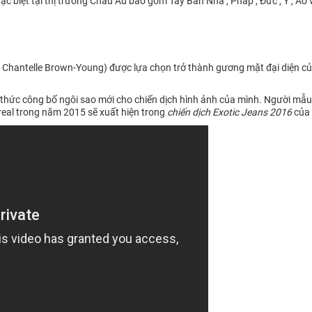
 biệt tại thị trường Châu Âu bao gồm Tây Ban Nha , Pháp , Đức , Ý , Áo v
Chantelle Brown-Young) được lựa chọn trở thành gương mặt đại diện của
thức công bố ngôi sao mới cho chiến dịch hình ảnh của mình. Người mẫ
real trong năm 2015 sẽ xuất hiện trong
chiến dịch Exotic Jeans 2016
của 