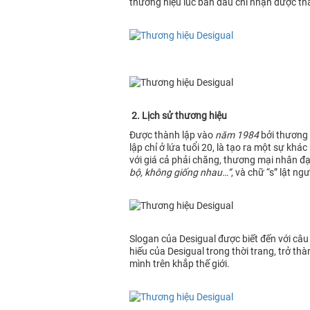
thương hiệu lúc ban đầu chỉ nhận được thá
2. Lịch sử thương hiệu
Được thành lập vào
năm 1984
bởi thương 
lập chỉ ở lứa tuổi 20, là tạo ra một sự k
với giá cả phải chăng, thương mại nhân đạ
bộ, không giống nhau…”
, và chữ “s” lật n
Slogan của Desigual được biết đến với câu 
hiếu của Desigual trong thời trang, trở t
mình trên khắp thế giới.