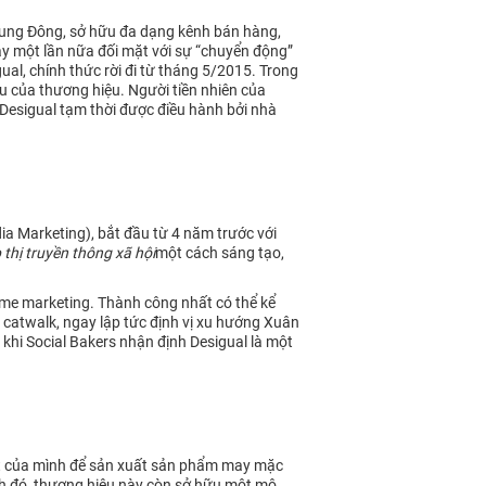
 Trung Đông, sở hữu đa dạng kênh bán hàng,
ày một lần nữa đối mặt với sự “chuyển động”
al, chính thức rời đi từ tháng 5/2015. Trong
 của thương hiệu. Người tiền nhiên của
Desigual tạm thời được điều hành bởi nhà
ia Marketing), bắt đầu từ 4 năm trước với
p thị truyền thông xã hội
một cách sáng tạo,
time marketing. Thành công nhất có thể kể
 catwalk, ngay lập tức định vị xu hướng Xuân
 khi Social Bakers nhận định Desigual là một
m kết của mình để sản xuất sản phẩm may mặc
ạnh đó, thương hiệu này còn sở hữu một mô