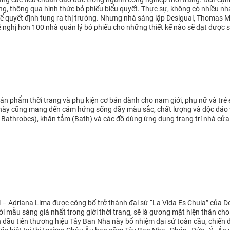
g, thông qua hình thức bỏ phiếu biểu quyết. Thực sự, không có nhiều nhà
 quyết định tung ra thị trường. Nhưng nhà sáng lập Desigual, Thomas Mey
 nghị hơn 100 nhà quản lý bỏ phiếu cho những thiết kế nào sẽ đạt được
n phẩm thời trang và phụ kiện cơ bản dành cho nam giới, phụ nữ và trẻ e
 này cũng mang đến cảm hứng sống đầy màu sắc, chất lượng và độc đáo
Bathrobes), khăn tắm (Bath) và các đồ dùng ứng dụng trang trí nhà cửa
 – Adriana Lima được công bố trở thành đại sứ “La Vida Es Chula” của De
i mẫu sáng giá nhất trong giới thời trang, sẽ là gương mặt hiện thân cho
 đầu tiên thương hiệu Tây Ban Nha này bổ nhiệm đại sứ toàn cầu, chiến 