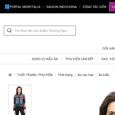
PORTAL MORIITALIA
SAIGON INDOCHINA
CỘNG TÁC VIÊN
L
CỬA HÀ
DỤNG CỤ NẤU ĂN
PHỤ KIỆN LÀM BẾP
DAO - KÉ
THỜI TRANG- PHỤ KIỆN
Thời trang
Áo các loại
Áo kiểu