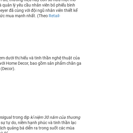
 quản lý yêu cầu nhân viên bỏ phiếu bình
er đã cùng với đội ngũ nhân viên thiết kế
 sức mua mạnh nhất. (Theo
Retail-
m dưới thị hiếu và tinh thần nghệ thuật của
 với Home Decor, bao gồm sản phẩm chăn ga
 (Decor).
sigual trong dịp
kỉ niệm 30 năm của thương
 sự tự do, niềm hạnh phúc và tinh thần lạc
dịch quảng bá diễn ra trong suốt các mùa