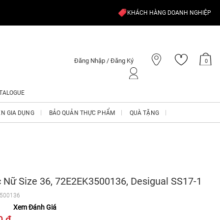
KHÁCH HÀNG DOANH NGHIỆP
Đăng Nhập / Đăng Ký
0
TALOGUE
ỆN GIA DỤNG
BẢO QUẢN THỰC PHẨM
QUÀ TẶNG
 Nữ Size 36, 72E2EK3500136, Desigual SS17-1
500136
Xem Đánh Giá
0 ₫