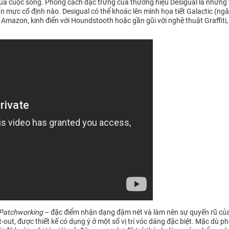
của cuộc sống. Phong cách đặc trưng của thương hiệu Desigual là những 
ực cố định nào. Desigual có thể khoác lên mình họa tiết Galactic (ngâ
 Amazon, kinh điển với Houndstooth hoặc gần gũi với nghệ thuật Graffiti,
Patchworking
– đặc điểm nhận dạng đậm nét và làm nên sự quyến rũ của 
ut-out, được thiết kế có dụng ý ở một số vị trí vóc dáng đặc biệt. Mặc d