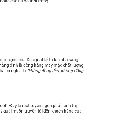
hoặc các tín đồ thời trang.
ham vọng của Desigual kể từ khi nhà sáng
n khẳng định là dòng hàng may mặc chất lượng
Nha có nghĩa là
“không đồng đều, không đồng
cool”. Đây là một tuyên ngôn phản ánh thị
Desigual muốn truyền tải đến khách hàng của