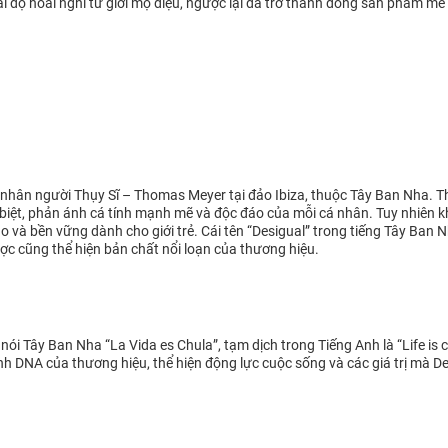
i độ hoài nghi từ giới mộ điệu, ngược lại đã trở thành dòng sản phẩm mê 
nhân người Thụy Sĩ – Thomas Meyer tại đảo Ibiza, thuộc Tây Ban Nha. T
hác biệt, phản ánh cá tính mạnh mẽ và độc đáo của mỗi cá nhân. Tuy nhiê
o và bền vững dành cho giới trẻ. Cái tên “Desigual” trong tiếng Tây Ban 
gược cũng thể hiện bản chất nổi loạn của thương hiệu.
nói Tây Ban Nha “La Vida es Chula”, tạm dịch trong Tiếng Anh là “Life is 
hành DNA của thương hiệu, thể hiện động lực cuộc sống và các giá trị mà 