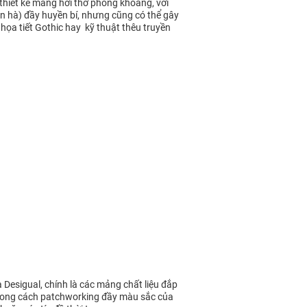
thiết kế mang hơi thở phóng khoáng, với
n hà) đầy huyền bí, nhưng cũng có thể gây
 họa tiết Gothic hay kỹ thuật thêu truyền
Desigual, chính là các mảng chất liệu đắp
ù phong cách patchworking đầy màu sắc của