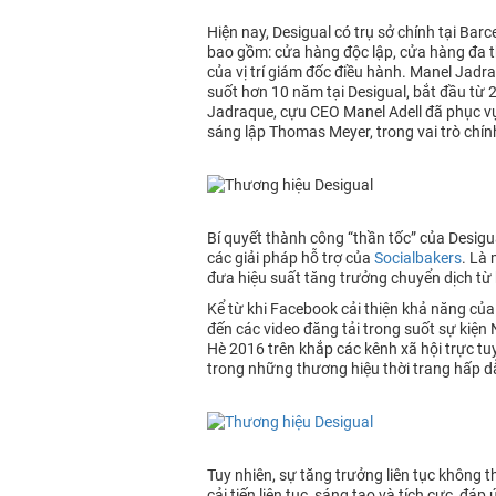
Hiện nay, Desigual có trụ sở chính tại Ba
bao gồm: cửa hàng độc lập, cửa hàng đa th
của vị trí giám đốc điều hành. Manel Jadr
suốt hơn 10 năm tại Desigual, bắt đầu từ
Jadraque, cựu CEO Manel Adell đã phục vụ
sáng lập Thomas Meyer, trong vai trò chính
Bí quyết thành công “thần tốc” của Desigu
các giải pháp hỗ trợ của
Socialbakers
. Là 
đưa hiệu suất tăng trưởng chuyển dịch từ 
Kể từ khi Facebook cải thiện khả năng của
đến các video đăng tải trong suốt sự kiện
Hè 2016 trên khắp các kênh xã hội trực tu
trong những thương hiệu thời trang hấp d
Tuy nhiên, sự tăng trưởng liên tục không t
cải tiến liên tục, sáng tạo và tích cực, 