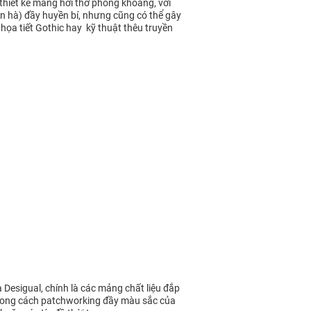
thiết kế mang hơi thở phóng khoáng, với
n hà) đầy huyền bí, nhưng cũng có thể gây
 họa tiết Gothic hay kỹ thuật thêu truyền
Desigual, chính là các mảng chất liệu đắp
ù phong cách patchworking đầy màu sắc của