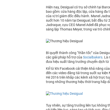
Hiện nay, Desigual có trụ sở chính tại Ba
bao gồm: cửa hàng độc lập, cửa hàng đa th
của vị trí giám đốc điều hành. Manel Jadr
suốt hơn 10 năm tại Desigual, bắt đầu từ
Jadraque, cựu CEO Manel Adell đã phục vụ
sáng lập Thomas Meyer, trong vai trò chính
Bí quyết thành công “thần tốc” của Desigu
các giải pháp hỗ trợ của
Socialbakers
. Là 
đưa hiệu suất tăng trưởng chuyển dịch từ 
Kể từ khi Facebook cải thiện khả năng của
đến các video đăng tải trong suốt sự kiện
Hè 2016 trên khắp các kênh xã hội trực tu
trong những thương hiệu thời trang hấp d
Tuy nhiên, sự tăng trưởng liên tục không t
cải tiến liên tục, sáng tạo và tích cực, 