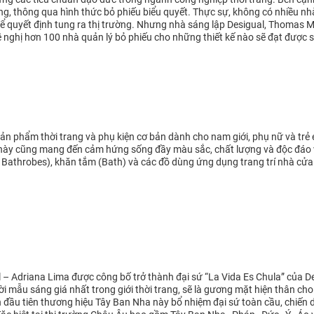
g, thông qua hình thức bỏ phiếu biểu quyết. Thực sự, không có nhiều nhà
 quyết định tung ra thị trường. Nhưng nhà sáng lập Desigual, Thomas Mey
 nghị hơn 100 nhà quản lý bỏ phiếu cho những thiết kế nào sẽ đạt được
n phẩm thời trang và phụ kiện cơ bản dành cho nam giới, phụ nữ và trẻ e
 này cũng mang đến cảm hứng sống đầy màu sắc, chất lượng và độc đáo
Bathrobes), khăn tắm (Bath) và các đồ dùng ứng dụng trang trí nhà cửa
 – Adriana Lima được công bố trở thành đại sứ “La Vida Es Chula” của De
i mẫu sáng giá nhất trong giới thời trang, sẽ là gương mặt hiện thân cho
 đầu tiên thương hiệu Tây Ban Nha này bổ nhiệm đại sứ toàn cầu, chiến 