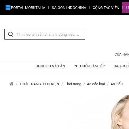
PORTAL MORIITALIA
SAIGON INDOCHINA
CỘNG TÁC VIÊN
L
CỬA HÀ
DỤNG CỤ NẤU ĂN
PHỤ KIỆN LÀM BẾP
DAO - KÉ
THỜI TRANG- PHỤ KIỆN
Thời trang
Áo các loại
Áo kiểu