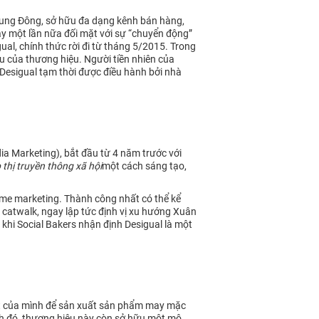
 Trung Đông, sở hữu đa dạng kênh bán hàng,
ày một lần nữa đối mặt với sự “chuyển động”
al, chính thức rời đi từ tháng 5/2015. Trong
 của thương hiệu. Người tiền nhiên của
Desigual tạm thời được điều hành bởi nhà
ia Marketing), bắt đầu từ 4 năm trước với
p thị truyền thông xã hội
một cách sáng tạo,
time marketing. Thành công nhất có thể kể
 catwalk, ngay lập tức định vị xu hướng Xuân
 khi Social Bakers nhận định Desigual là một
m kết của mình để sản xuất sản phẩm may mặc
ạnh đó, thương hiệu này còn sở hữu một mô