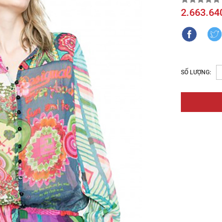
2.663.64
SỐ LƯỢNG: