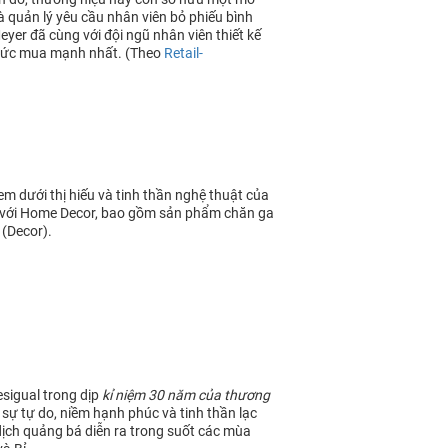
 quản lý yêu cầu nhân viên bỏ phiếu bình
er đã cùng với đội ngũ nhân viên thiết kế
 sức mua mạnh nhất. (Theo
Retail-
m dưới thị hiếu và tinh thần nghệ thuật của
 với Home Decor, bao gồm sản phẩm chăn ga
 (Decor).
sigual trong dịp
kỉ niệm 30 năm của thương
 sự tự do, niềm hạnh phúc và tinh thần lạc
dịch quảng bá diễn ra trong suốt các mùa