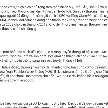
rcelona với sự hiện diện phủ rộng trên toàn nước Mỹ, Châu Âu, Châu Á và
ương hiệu, thương mại điện tử và bán lẻ du lịch. Gần đây thương hiệu n
aque, người đã đồng thời nắm giữ vai trò CEO và Tổng Giám Đốc của Desigu
 2004, Manel Jadraque đã đóng góp mạnh mẽ vào sự tăng trưởng toàn cầu
 từ 2002 cho đến tháng 7/2012. Cho đến thời điểm hiện tại, thương hiệu 
 thức là chủ tịch công ty.
al một phần do cách tiếp cận theo hướng truyền thông xã hội (Social Med
một thương hiệu trẻ và linh hoạt, Desigual đã thực hiện các
chiến lược tiế
kệ hàng truyền thống sang lĩnh vực truyền thông xã hội.
 Native Video, thương hiệu này đã nhanh chóng tận dụng cơ hội để real-
 New York Fashion Week tháng 9/2015, live-stream từ hậu trường cho đến
yến, từ Facebook, Instagram cho đến Twitter. Do đó, không hề là nói ngoa
ẫn nhất trên Facebook.
hỏa hiệp với các giá trị cốt lõi của thương hiệu. Desigual đã duy trì ca
đáp ứng các tiêu chuẩn đạo đức trong ngành công nghiệp thời trang. Bên c