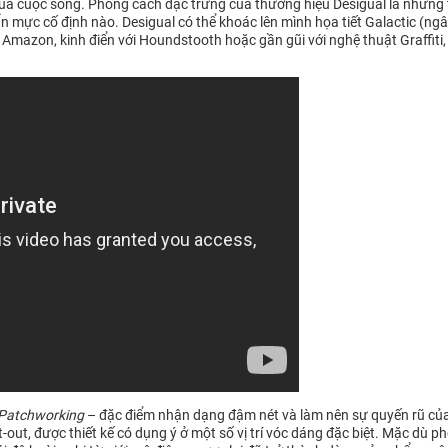
của cuộc sống. Phong cách đặc trưng của thương hiệu Desigual là những 
ực cố định nào. Desigual có thể khoác lên mình họa tiết Galactic (ngâ
 Amazon, kinh điển với Houndstooth hoặc gần gũi với nghệ thuật Graffiti,
Patchworking
– đặc điểm nhận dạng đậm nét và làm nên sự quyến rũ của 
ut-out, được thiết kế có dụng ý ở một số vị trí vóc dáng đặc biệt. Mặc d