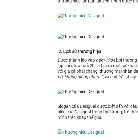
thương hiệu lúc ban đầu chỉ nhận được thá
2. Lịch sử thương hiệu
Được thành lập vào
năm 1984
bởi thương 
lập chỉ ở lứa tuổi 20, là tạo ra một sự k
với giá cả phải chăng, thương mại nhân đạ
bộ, không giống nhau…”
, và chữ “s” lật n
Slogan của Desigual được biết đến với câu 
hiếu của Desigual trong thời trang, trở t
mình trên khắp thế giới.