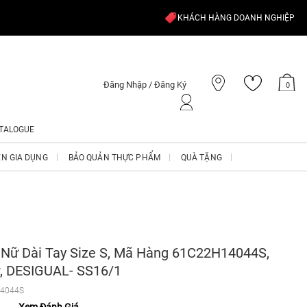
KHÁCH HÀNG DOANH NGHIỆP
Đăng Nhập / Đăng Ký
0
TALOGUE
ỆN GIA DỤNG
BẢO QUẢN THỰC PHẨM
QUÀ TẶNG
 Nữ Dài Tay Size S, Mã Hàng 61C22H14044S,
r, DESIGUAL- SS16/1
4044S