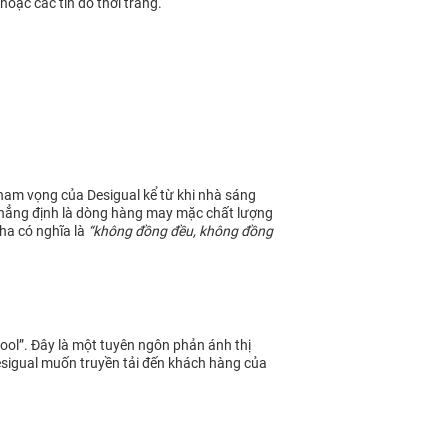
hoặc các tín đồ thời trang.
ham vọng của Desigual kể từ khi nhà sáng
n khẳng định là dòng hàng may mặc chất lượng
Nha có nghĩa là
“không đồng đều, không đồng
cool”. Đây là một tuyên ngôn phản ánh thị
Desigual muốn truyền tải đến khách hàng của