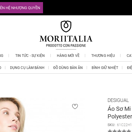
IÊN HỆ NHƯỢNG QUYỀN
NG
TIN TỨC - SỰ KIỆN
HÀNG MỚI VỀ
THƯƠNG HIỆU
CA
O
DỤNG CỤ LÀM BÁNH
ĐỒ DÙNG BÀN ĂN
BÌNH GIỮ NHIỆT
ĐI
DESIGUAL
Áo Sơ Mi
Polyeste
SKU:
61C22H1