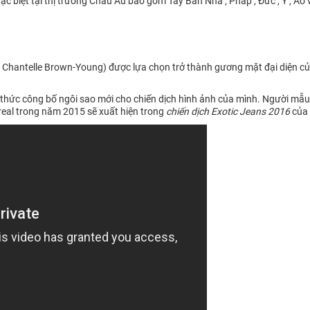
 biệt tại thị trường Châu Âu bao gồm Tây Ban Nha , Pháp , Đức , Ý , Áo v
Chantelle Brown-Young) được lựa chọn trở thành gương mặt đại diện của
thức công bố ngôi sao mới cho chiến dịch hình ảnh của mình. Người mẫ
real trong năm 2015 sẽ xuất hiện trong
chiến dịch Exotic Jeans 2016
của 