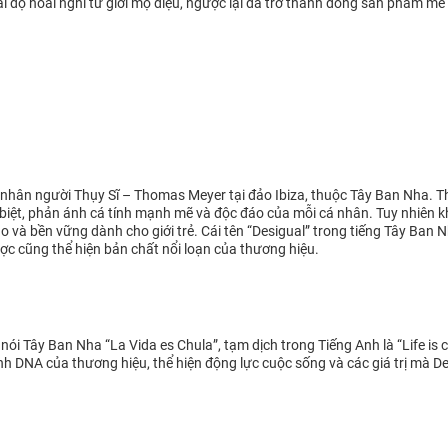
i độ hoài nghi từ giới mộ điệu, ngược lại đã trở thành dòng sản phẩm mê 
nhân người Thụy Sĩ – Thomas Meyer tại đảo Ibiza, thuộc Tây Ban Nha. T
hác biệt, phản ánh cá tính mạnh mẽ và độc đáo của mỗi cá nhân. Tuy nhiê
o và bền vững dành cho giới trẻ. Cái tên “Desigual” trong tiếng Tây Ban 
gược cũng thể hiện bản chất nổi loạn của thương hiệu.
nói Tây Ban Nha “La Vida es Chula”, tạm dịch trong Tiếng Anh là “Life is 
hành DNA của thương hiệu, thể hiện động lực cuộc sống và các giá trị mà 