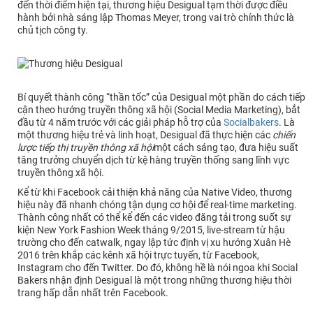
đến thời điểm hiện tại, thương hiệu Desigual tạm thời được điều
hành bởi nhà sáng lập Thomas Meyer, trong vai trò chính thức là
chủ tịch công ty.
Bí quyết thành công “thần tốc” của Desigual một phần do cách tiếp
cận theo hướng truyền thông xã hội (Social Media Marketing), bắt
đầu từ 4 năm trước với các giải pháp hỗ trợ của
Socialbakers
. Là
một thương hiệu trẻ và linh hoạt, Desigual đã thực hiện các
chiến
lược tiếp thị truyền thông xã hội
một cách sáng tạo, đưa hiệu suất
tăng trưởng chuyển dịch từ kệ hàng truyền thống sang lĩnh vực
truyền thông xã hội.
Kể từ khi Facebook cải thiện khả năng của Native Video, thương
hiệu này đã nhanh chóng tận dụng cơ hội để real-time marketing.
Thành công nhất có thể kể đến các video đăng tải trong suốt sự
kiện New York Fashion Week tháng 9/2015, live-stream từ hậu
trường cho đến catwalk, ngay lập tức định vị xu hướng Xuân Hè
2016 trên khắp các kênh xã hội trực tuyến, từ Facebook,
Instagram cho đến Twitter. Do đó, không hề là nói ngoa khi Social
Bakers nhận định Desigual là một trong những thương hiệu thời
trang hấp dẫn nhất trên Facebook.