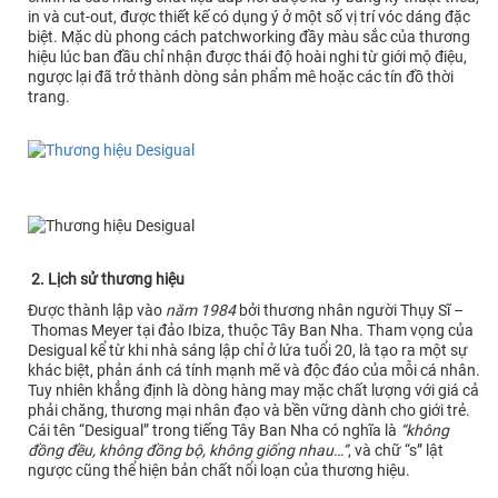
in và cut-out, được thiết kế có dụng ý ở một số vị trí vóc dáng đặc
biệt. Mặc dù phong cách patchworking đầy màu sắc của thương
hiệu lúc ban đầu chỉ nhận được thái độ hoài nghi từ giới mộ điệu,
ngược lại đã trở thành dòng sản phẩm mê hoặc các tín đồ thời
trang.
2. Lịch sử thương hiệu
Được thành lập vào
năm 1984
bởi thương nhân người Thụy Sĩ –
Thomas Meyer tại đảo Ibiza, thuộc Tây Ban Nha. Tham vọng của
Desigual kể từ khi nhà sáng lập chỉ ở lứa tuổi 20, là tạo ra một sự
khác biệt, phản ánh cá tính mạnh mẽ và độc đáo của mỗi cá nhân.
Tuy nhiên khẳng định là dòng hàng may mặc chất lượng với giá cả
phải chăng, thương mại nhân đạo và bền vững dành cho giới trẻ.
Cái tên “Desigual” trong tiếng Tây Ban Nha có nghĩa là
“không
đồng đều, không đồng bộ, không giống nhau…”
, và chữ “s” lật
ngược cũng thể hiện bản chất nổi loạn của thương hiệu.