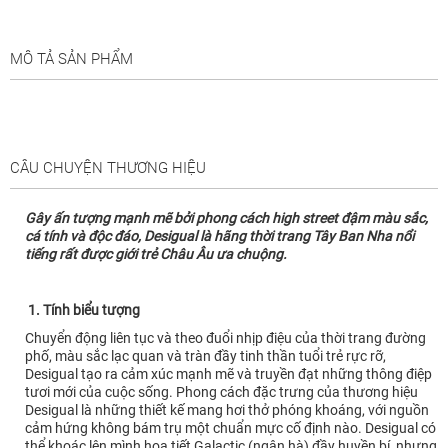
MÔ TẢ SẢN PHẨM
CÂU CHUYỆN THƯƠNG HIỆU
Gây ấn tượng mạnh mẽ bởi phong cách high street đậm màu sắc,
cá tính và độc đáo, Desigual là hãng thời trang Tây Ban Nha nổi
tiếng rất được giới trẻ Châu Âu ưa chuộng.
1. Tính biểu tượng
Chuyển động liên tục và theo đuổi nhịp điệu của thời trang đường
phố, màu sắc lạc quan và tràn đầy tinh thần tuổi trẻ rực rỡ,
Desigual tạo ra cảm xúc mạnh mẽ và truyền đạt những thông điệp
tươi mới của cuộc sống. Phong cách đặc trưng của thương hiệu
Desigual là những thiết kế mang hơi thở phóng khoáng, với nguồn
cảm hứng không bám trụ một chuẩn mực cố định nào. Desigual có
thể khoác lên mình họa tiết Galactic (ngân hà) đầy huyền bí, nhưng