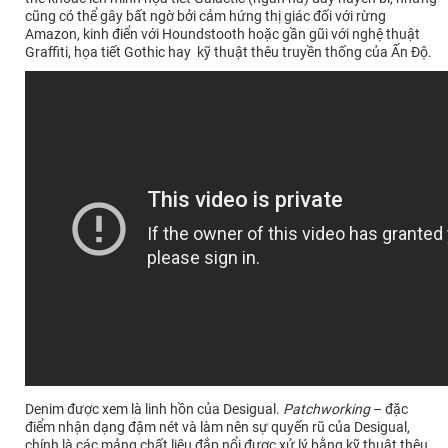
cũng có thể gây bất ngờ bởi cảm hứng thị giác đối với rừng
Amazon, kinh điển với Houndstooth hoặc gần gũi với nghệ thuật
Graffiti, họa tiết Gothic hay kỹ thuật thêu truyền thống của Ấn Độ.
Denim được xem là linh hồn của Desigual.
Patchworking
– đặc
điểm nhận dạng đậm nét và làm nên sự quyến rũ của Desigual,
chính là các mảng chất liệu đắp nổi được xử lý bằng kỹ thuật thêu,