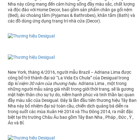
Nha này cũng mang đến cảm hứng sống đầy màu sắc, chất lượng
và độc đáo với Home Decor, bao gồm sản phẩm chăn ga gối nệm
(Bed), áo choàng tắm (Pyjamas & Bathrobes), khăn tắm (Bath) và
các đồ dùng ứng dụng trang trí nhà cửa (Decor).
New York, tháng 4/2016, người mẫu Brazil – Adriana Lima được
công bố trở thành đại sứ “La Vida Es Chula” của Desigual trong
dịp
kỉ niệm 30 năm của thương hiệu
. Adriana Lima , một trong
những người mẫu sáng giá nhất trong giới thời trang, sẽ là gương
mặt hiện thân cho sự tự do, niềm hạnh phúc và tinh thần lạc quan
đầy màu sắc của Desigual. Đây là lần đầu tiên thương hiệu Tây Ban
Nha này bổ nhiệm đại sứ toàn cầu, chiến dịch quảng bá diễn ra
trong suốt các mùa Xuân Hè 2014 và Thu Đông 2014, ra mắt đặc
biệt tại thị trường Châu Âu bao gồm Tây Ban Nha , Pháp , Đức , Ý ,
Áo và Bỉ.