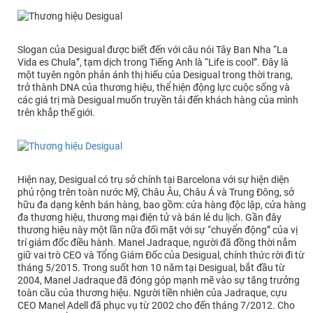
Slogan của Desigual được biết đến với câu nói Tây Ban Nha “La
Vida es Chula”, tạm dịch trong Tiếng Anh là “Life is cool”. Đây là
một tuyên ngôn phản ánh thị hiếu của Desigual trong thời trang,
trở thành DNA của thương hiệu, thể hiện động lực cuộc sống và
các giá trị mà Desigual muốn truyền tải đến khách hàng của mình
trên khắp thế giới.
Hiện nay, Desigual có trụ sở chính tại Barcelona với sự hiện diện
phủ rộng trên toàn nước Mỹ, Châu Âu, Châu Á và Trung Đông, sở
hữu đa dạng kênh bán hàng, bao gồm: cửa hàng độc lập, cửa hàng
đa thương hiệu, thương mại điện tử và bán lẻ du lịch. Gần đây
thương hiệu này một lần nữa đối mặt với sự “chuyển động” của vị
trí giám đốc điều hành. Manel Jadraque, người đã đồng thời nắm
giữ vai trò CEO và Tổng Giám Đốc của Desigual, chính thức rời đi từ
tháng 5/2015. Trong suốt hơn 10 năm tại Desigual, bắt đầu từ
2004, Manel Jadraque đã đóng góp mạnh mẽ vào sự tăng trưởng
toàn cầu của thương hiệu. Người tiền nhiên của Jadraque, cựu
CEO Manel Adell đã phục vụ từ 2002 cho đến tháng 7/2012. Cho