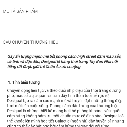
MÔ TẢ SẢN PHẨM
CÂU CHUYỆN THƯƠNG HIỆU
Gây ấn tượng mạnh mẽ bởi phong cách high street đậm màu sắc,
cá tính và độc đáo, Desigual là hãng thời trang Tây Ban Nha nổi
tiếng rất được giới trẻ Châu Âu ưa chuộng.
1. Tính biểu tượng
Chuyển động liên tục và theo đuổi nhịp điệu của thời trang đường
phố, màu sắc lạc quan và tràn đầy tinh thần tuổi trẻ rực rỡ,
Desigual tạo ra cảm xúc mạnh mẽ và truyền đạt những thông điệp
tươi mới của cuộc sống. Phong cách đặc trưng của thương hiệu
Desigual là những thiết kế mang hơi thở phóng khoáng, với nguồn
cảm hứng không bám trụ một chuẩn mực cố định nào. Desigual có
thể khoác lên mình họa tiết Galactic (ngân hà) đầy huyền bí, nhưng
cũng có thể gây bất ngờ bởi cảm hứng thị giác đối với rừng