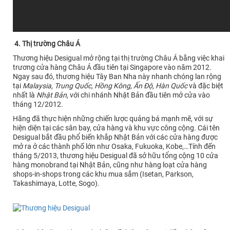
4. Thị trường Châu Á
Thương hiệu Desigual mở rộng tại thị trường Châu Á bằng việc khai
trương cửa hàng Châu Á đầu tiên tại Singapore vào năm 2012.
Ngay sau đó, thương hiệu Tây Ban Nha này nhanh chóng lan rộng
tại
Malaysia, Trung Quốc, Hồng Kông, Ấn Độ, Hàn Quốc
và đặc biệt
nhất là
Nhật Bản
, với chi nhánh Nhật Bản đầu tiên mở cửa vào
tháng 12/2012.
Hãng đã thực hiện những chiến lược quảng bá mạnh mẽ, với sự
hiện diện tại các sân bay, cửa hàng và khu vực công cộng. Cái tên
Desigual bắt đầu phổ biến khắp Nhật Bản với các cửa hàng được
mở ra ở các thành phố lớn như Osaka, Fukuoka, Kobe,…Tính đến
tháng 5/2013, thương hiệu Desigual đã sở hữu tổng cộng 10 cửa
hàng monobrand tại Nhật Bản, cũng như hàng loạt cửa hàng
shops-in-shops trong các khu mua sắm (Isetan, Parkson,
Takashimaya, Lotte, Sogo).