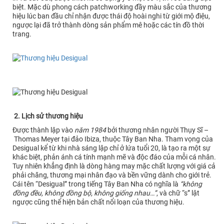
biệt. Mặc dù phong cách patchworking đầy màu sắc của thương
hiệu lúc ban đầu chỉ nhận được thái độ hoài nghi từ giới mộ điệu,
ngược lại đã trở thành dòng sản phẩm mê hoặc các tín đồ thời
trang.
2. Lịch sử thương hiệu
Được thành lập vào
năm 1984
bởi thương nhân người Thụy Sĩ –
Thomas Meyer tại đảo Ibiza, thuộc Tây Ban Nha. Tham vọng của
Desigual kể từ khi nhà sáng lập chỉ ở lứa tuổi 20, là tạo ra một sự
khác biệt, phản ánh cá tính mạnh mẽ và độc đáo của mỗi cá nhân.
Tuy nhiên khẳng định là dòng hàng may mặc chất lượng với giá cả
phải chăng, thương mại nhân đạo và bền vững dành cho giới trẻ.
Cái tên “Desigual” trong tiếng Tây Ban Nha có nghĩa là
“không
đồng đều, không đồng bộ, không giống nhau…”
, và chữ “s” lật
ngược cũng thể hiện bản chất nổi loạn của thương hiệu.