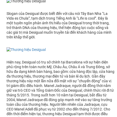
Slogan của Desigual được biết đến với câu nói Tây Ban Nha “La
Vida es Chula”, tạm dịch trong Tiếng Anh là “Life is cool”. Đây là
một tuyên ngôn phản ánh thị hiếu của Desigual trong thời trang,
trở thành DNA của thương hiệu, thể hiện động lực cuộc sống và
các giá trị mà Desigual muốn truyền tải đến khách hàng của mình
trên khắp thế giới.
Hiện nay, Desigual có trụ sở chính tại Barcelona với sự hiện diện
phủ rộng trên toàn nước Mỹ, Châu Âu, Châu Á và Trung Đông, sở
hữu đa dạng kênh bán hàng, bao gồm: cửa hàng độc lập, cửa hàng
đa thương hiệu, thương mại điện tử và bán lẻ du lịch. Gần đây
thương hiệu này một lần nữa đối mặt với sự “chuyển động” của vị
trí giám đốc điều hành. Manel Jadraque, người đã đồng thời nắm
giữ vai trò CEO và Tổng Giám Đốc của Desigual, chính thức rời đi từ
tháng 5/2015. Trong suốt hơn 10 năm tại Desigual, bắt đầu từ
2004, Manel Jadraque đã đóng góp mạnh mẽ vào sự tăng trưởng
toàn cầu của thương hiệu. Người tiền nhiên của Jadraque, cựu
CEO Manel Adell đã phục vụ từ 2002 cho đến tháng 7/2012. Cho
đến thời điểm hiện tại, thương hiệu Desigual tạm thời được điều