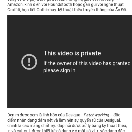
Amazon, kinh điển với Houndstooth hoặc gần gũi với nghệ thuật
Graffiti, họa tiết Gothic hay kỹ thuật thêu truyền thống của Ấn Độ.
Denim được xem là linh hồn của Desigual.
Patchworking
– đặc
điểm nhận dạng đậm nét và làm nên sự quyến rũ của Desigual,
chính là các mảng chất liệu đắp nổi được xử lý bằng kỹ thuật thêu,
in và cut-out, được thiết kế có dụng ý ở một số vị trí vóc dáng đặc