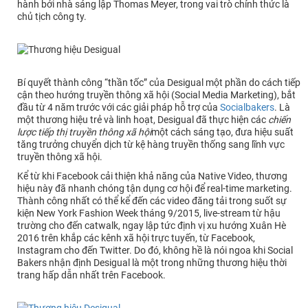
hành bởi nhà sáng lập Thomas Meyer, trong vai trò chính thức là
chủ tịch công ty.
Bí quyết thành công “thần tốc” của Desigual một phần do cách tiếp
cận theo hướng truyền thông xã hội (Social Media Marketing), bắt
đầu từ 4 năm trước với các giải pháp hỗ trợ của
Socialbakers
. Là
một thương hiệu trẻ và linh hoạt, Desigual đã thực hiện các
chiến
lược tiếp thị truyền thông xã hội
một cách sáng tạo, đưa hiệu suất
tăng trưởng chuyển dịch từ kệ hàng truyền thống sang lĩnh vực
truyền thông xã hội.
Kể từ khi Facebook cải thiện khả năng của Native Video, thương
hiệu này đã nhanh chóng tận dụng cơ hội để real-time marketing.
Thành công nhất có thể kể đến các video đăng tải trong suốt sự
kiện New York Fashion Week tháng 9/2015, live-stream từ hậu
trường cho đến catwalk, ngay lập tức định vị xu hướng Xuân Hè
2016 trên khắp các kênh xã hội trực tuyến, từ Facebook,
Instagram cho đến Twitter. Do đó, không hề là nói ngoa khi Social
Bakers nhận định Desigual là một trong những thương hiệu thời
trang hấp dẫn nhất trên Facebook.