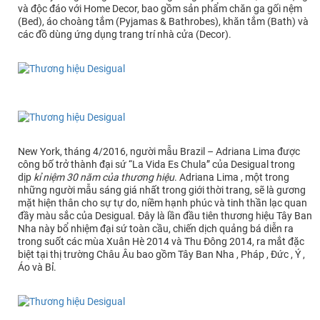
và độc đáo với Home Decor, bao gồm sản phẩm chăn ga gối nệm
(Bed), áo choàng tắm (Pyjamas & Bathrobes), khăn tắm (Bath) và
các đồ dùng ứng dụng trang trí nhà cửa (Decor).
New York, tháng 4/2016, người mẫu Brazil – Adriana Lima được
công bố trở thành đại sứ “La Vida Es Chula” của Desigual trong
dịp
kỉ niệm 30 năm của thương hiệu
. Adriana Lima , một trong
những người mẫu sáng giá nhất trong giới thời trang, sẽ là gương
mặt hiện thân cho sự tự do, niềm hạnh phúc và tinh thần lạc quan
đầy màu sắc của Desigual. Đây là lần đầu tiên thương hiệu Tây Ban
Nha này bổ nhiệm đại sứ toàn cầu, chiến dịch quảng bá diễn ra
trong suốt các mùa Xuân Hè 2014 và Thu Đông 2014, ra mắt đặc
biệt tại thị trường Châu Âu bao gồm Tây Ban Nha , Pháp , Đức , Ý ,
Áo và Bỉ.