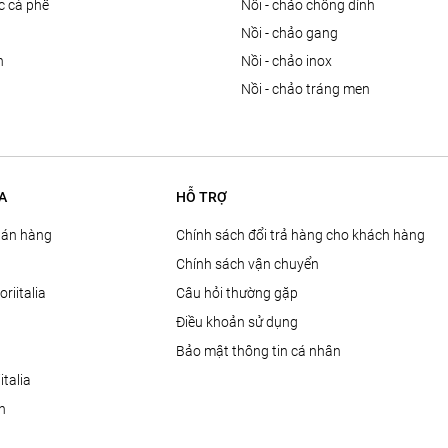
ọc cà phê
nồi - chảo chống dính
n
nồi - chảo gang
n
nồi - chảo inox
nồi - chảo tráng men
A
HỖ TRỢ
Bán hàng
Chính sách đổi trả hàng cho khách hàng
Chính sách vận chuyển
oriitalia
Câu hỏi thường gặp
Điều khoản sử dụng
Bảo mật thông tin cá nhân
talia
ện