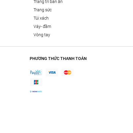
trang trí bàn ăn
trang sức
túi xách
váy- đầm
vòng tay
PHƯƠNG THỨC THANH TOÁN