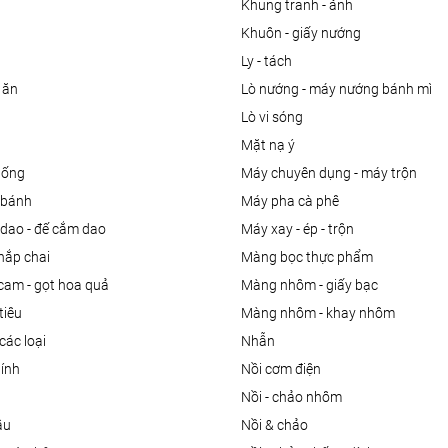
khung tranh - ảnh
khuôn - giấy nướng
ly - tách
 ăn
lò nướng - máy nướng bánh mì
lò vi sóng
mặt nạ ý
uống
máy chuyên dụng - máy trộn
m bánh
máy pha cà phê
 dao - đế cắm dao
máy xay - ép - trộn
nắp chai
màng bọc thực phẩm
 cam - gọt hoa quả
màng nhôm - giấy bạc
tiêu
màng nhôm - khay nhôm
các loại
nhẫn
dính
nồi cơm điện
nồi - chảo nhôm
ầu
nồi & chảo