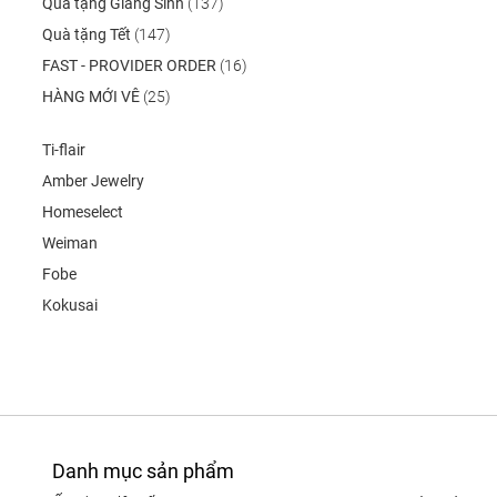
Quà tặng Giáng Sinh
(137)
Quà tặng Tết
(147)
FAST - PROVIDER ORDER
(16)
HÀNG MỚI VÊ
(25)
Ti-flair
Amber Jewelry
Homeselect
Weiman
Fobe
Kokusai
Danh mục sản phẩm