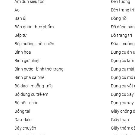
ấm đun siêu tốc
đèn tường
áo
đèn trang trí
bàn ủi
đồng hồ
bảo quản thực phẩm
đồ dùng bàn
bếp từ
đồ trang trí
bếp nướng - nồi chiên
đũa - muỗng
bình hoa
dụng cụ ăn 
bình giữ nhiệt
dụng cụ là
bình nước - bình thời trang
dụng cụ mài
bình pha cà phê
dụng cụ mở 
bộ dao - muỗng - nĩa
dụng cụ vắt
bộ dụng cụ trẻ em
dụng cụ xay 
bộ nồi - chảo
dụng cụ xay 
bông tai
giấy chống 
dao - kéo
giấy than
dây chuyền
giấy thấm d