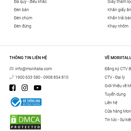
đá quý - điêu khắc
giấy thấm l
đèn bàn
khăn giấy ă
đèn chùm
khăn trải bà
đèn đứng
khay nhôm
THÔNG TIN LIÊN HỆ
VỀ MORIITALI
info@moriitalia.com
Đăng ký CTV 
1900 633 580 - 0908 854 810
CTV - Đại lý
Giới thiệu về M
Tuyển dụng
Liên hệ
Cửa hàng Morii
Tin tức - Sự ki