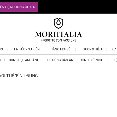
IÊN HỆ NHƯỢNG QUYỀN
NG
TIN TỨC - SỰ KIỆN
HÀNG MỚI VỀ
THƯƠNG HIỆU
CA
O
DỤNG CỤ LÀM BÁNH
ĐỒ DÙNG BÀN ĂN
BÌNH GIỮ NHIỆT
ĐI
ỚI THẺ 'BÌNH ĐỰNG'