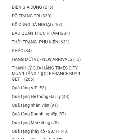
ĐIỆN GIA DỤNG
(216)
ĐỒ TRANG TRÍ
(330)
ĐỒ DÙNG DÃ NGOẠI
(258)
BẢO QUẢN THỰC PHẨM
(284)
THỜI TRANG- PHỤ KIỆN
(631)
KHÁC
(84)
HÀNG MỚI VỀ - NEW ARRIVALS
(13)
THANH LÝ CỬA HÀNG TIMES CITY -
MUA 1 TẶNG 1 || CLEARANCE BUY 1
GET 1
(266)
Quà tặng VIP
(58)
Quà tặng Hệ thống Đại Lý
(48)
Quà tặng nhân viên
(91)
Quà tặng Doanh nghiệp
(87)
Quà tặng Marketing
(78)
Quà tặng thầy cô - 20/11
(48)