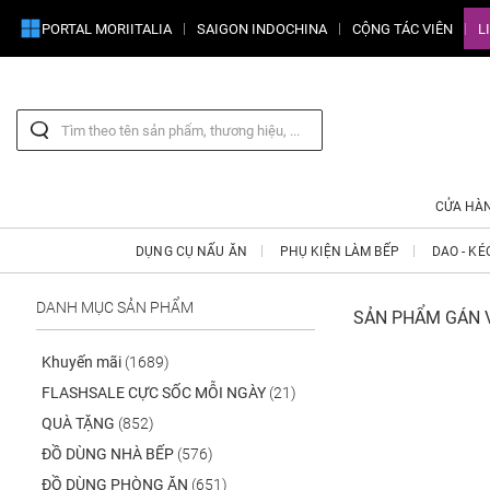
PORTAL MORIITALIA
SAIGON INDOCHINA
CỘNG TÁC VIÊN
L
CỬA HÀ
DỤNG CỤ NẤU ĂN
PHỤ KIỆN LÀM BẾP
DAO - KÉ
DANH MỤC SẢN PHẨM
SẢN PHẨM GÁN V
Khuyến mãi
(1689)
FLASHSALE CỰC SỐC MỖI NGÀY
(21)
QUÀ TẶNG
(852)
ĐỒ DÙNG NHÀ BẾP
(576)
ĐỒ DÙNG PHÒNG ĂN
(651)