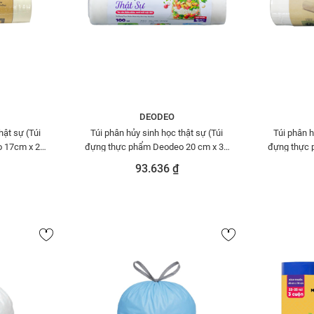
DEODEO
hật sự (Túi
Túi phân hủy sinh học thật sự (Túi
Túi phân h
 17cm x 25
đựng thực phẩm Deodeo 20 cm x 30
đựng thực 
0000635
cm - 300g)-TDTP00000659
cm-50
93.636 ₫