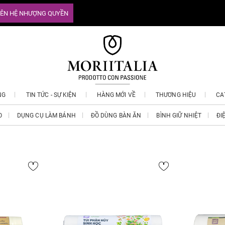
IÊN HỆ NHƯỢNG QUYỀN
NG
TIN TỨC - SỰ KIỆN
HÀNG MỚI VỀ
THƯƠNG HIỆU
CA
O
DỤNG CỤ LÀM BÁNH
ĐỒ DÙNG BÀN ĂN
BÌNH GIỮ NHIỆT
ĐI