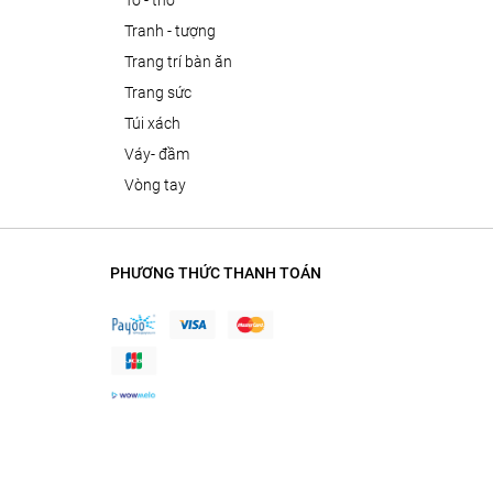
tô - thố
tranh - tượng
trang trí bàn ăn
trang sức
túi xách
váy- đầm
vòng tay
PHƯƠNG THỨC THANH TOÁN