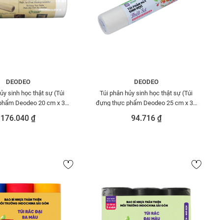
DEODEO
DEODEO
ủy sinh học thật sự (Túi
Túi phân hủy sinh học thật sự (Túi
phẩm Deodeo 20 cm x 30
đựng thực phẩm Deodeo 25 cm x 35
0 g)-TDTP00001090
cm - 300g)- TDTP00000642
176.040 ₫
94.716 ₫