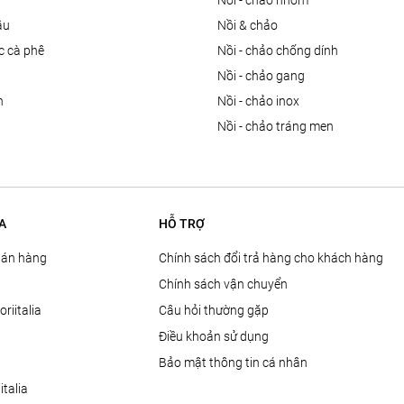
nồi - chảo nhôm
ầu
nồi & chảo
ọc cà phê
nồi - chảo chống dính
n
nồi - chảo gang
n
nồi - chảo inox
nồi - chảo tráng men
A
HỖ TRỢ
Bán hàng
Chính sách đổi trả hàng cho khách hàng
Chính sách vận chuyển
oriitalia
Câu hỏi thường gặp
Điều khoản sử dụng
Bảo mật thông tin cá nhân
talia