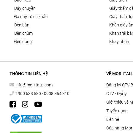
dao - kéo
giấy than
dây chuyền
giấy thấm d
đá quý - điêu khắc
giấy thấm l
đèn bàn
khăn giấy ă
đèn chùm
khăn trải bà
đèn đứng
khay nhôm
THÔNG TIN LIÊN HỆ
VỀ MORIITALI
info@moriitalia.com
Đăng ký CTV 
1900 633 580 - 0908 854 810
CTV - Đại lý
Giới thiệu về M
Tuyển dụng
Liên hệ
Cửa hàng Morii