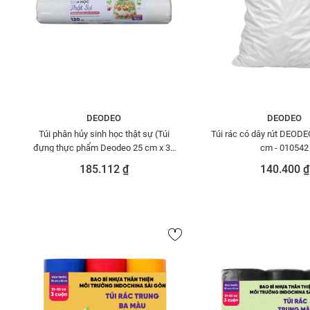
DEODEO
DEODEO
Túi phân hủy sinh học thật sự (Túi
Túi rác có dây rút DEODE
đựng thực phẩm Deodeo 25 cm x 35
cm - 010542
cm - 500g)-TDTP00001106
185.112 ₫
140.400 ₫