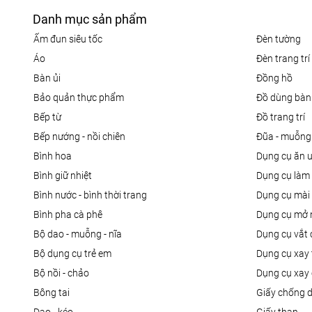
Danh mục sản phẩm
ấm đun siêu tốc
đèn tường
áo
đèn trang trí
bàn ủi
đồng hồ
bảo quản thực phẩm
đồ dùng bàn
bếp từ
đồ trang trí
bếp nướng - nồi chiên
đũa - muỗng
bình hoa
dụng cụ ăn 
bình giữ nhiệt
dụng cụ là
bình nước - bình thời trang
dụng cụ mài
bình pha cà phê
dụng cụ mở 
bộ dao - muỗng - nĩa
dụng cụ vắt
bộ dụng cụ trẻ em
dụng cụ xay 
bộ nồi - chảo
dụng cụ xay 
bông tai
giấy chống 