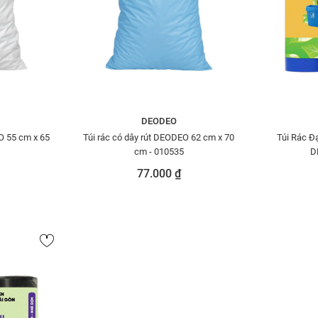
DEODEO
O 55 cm x 65
Túi rác có dây rút DEODEO 62 cm x 70
Túi Rác Đ
cm - 010535
D
77.000 ₫