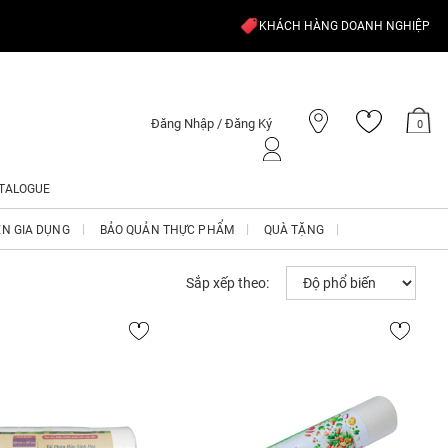
KHÁCH HÀNG DOANH NGHIỆP
Đăng Nhập / Đăng Ký
0
TALOGUE
ỆN GIA DỤNG
BẢO QUẢN THỰC PHẨM
QUÀ TẶNG
Sắp xếp theo: