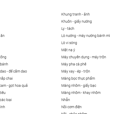
khung tranh - ảnh
khuôn - giấy nướng
ly - tách
 ăn
lò nướng - máy nướng bánh mì
lò vi sóng
mặt nạ ý
uống
máy chuyên dụng - máy trộn
m bánh
máy pha cà phê
 dao - đế cắm dao
máy xay - ép - trộn
nắp chai
màng bọc thực phẩm
 cam - gọt hoa quả
màng nhôm - giấy bạc
tiêu
màng nhôm - khay nhôm
các loại
nhẫn
dính
nồi cơm điện