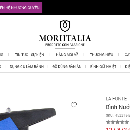
IÊN HỆ NHƯỢNG QUYỀN
NG
TIN TỨC - SỰ KIỆN
HÀNG MỚI VỀ
THƯƠNG HIỆU
CA
O
DỤNG CỤ LÀM BÁNH
ĐỒ DÙNG BÀN ĂN
BÌNH GIỮ NHIỆT
ĐI
LA FONTE
Bình Nướ
SKU:
452218-
127.872 