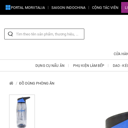
PORTAL MORIITALIA
SAIGON INDOCHINA
CỘNG TÁC VIÊN
L
CỬA HÀ
DỤNG CỤ NẤU ĂN
PHỤ KIỆN LÀM BẾP
DAO - KÉ
ĐỒ DÙNG PHÒNG ĂN