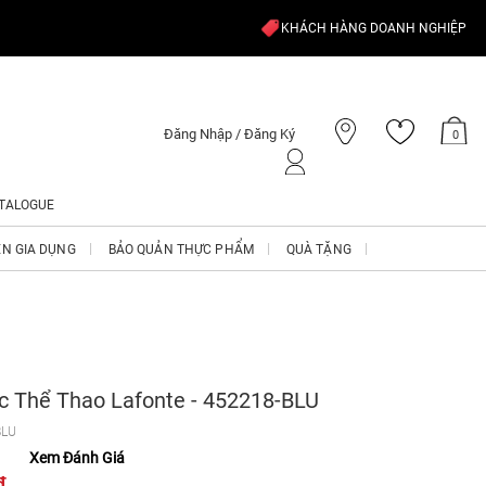
KHÁCH HÀNG DOANH NGHIỆP
Đăng Nhập / Đăng Ký
0
TALOGUE
ỆN GIA DỤNG
BẢO QUẢN THỰC PHẨM
QUÀ TẶNG
c Thể Thao Lafonte - 452218-BLU
BLU
Xem Đánh Giá
₫