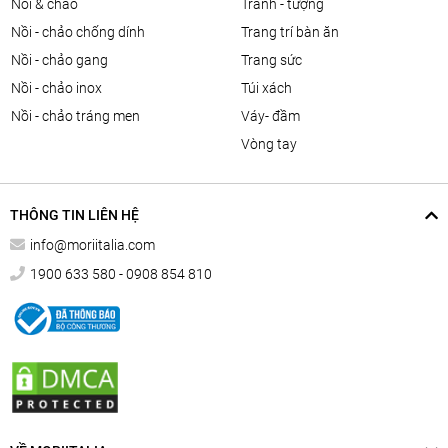
nồi & chảo
tranh - tượng
nồi - chảo chống dính
trang trí bàn ăn
nồi - chảo gang
trang sức
nồi - chảo inox
túi xách
nồi - chảo tráng men
váy- đầm
vòng tay
THÔNG TIN LIÊN HỆ
info@moriitalia.com
1900 633 580 - 0908 854 810