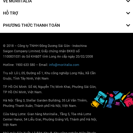
VỀ MORIITALIA
HỖ TRỢ
PHƯƠNG THỨC THANH TOÁN
© 2018 – Công ty TNHH Đông Dương Sài Gòn - Indochina
Saigon Company Limited; Giấy chứng nhận ĐKKD số
1100831031 do Sở KH&ĐT tỉnh Long An cấp ngày 20/02/2008
Hotline: 1900 633 580 – Email:
info@moriitalia.com
Trụ sở: Lô L.05, Đường số 1, Khu công nghiệp Long Hậu, Xã Cần
Giuộc, Tỉnh Tây Ninh, Việt Nam
TP. Hồ Chí Minh: Số 44, Nguyễn Thị Minh Khai, Phường Sài Gòn,
TP Hồ Chí Minh, Việt Nam.
Hà Nội: Tầng 3, Stellar Garden Building, 35 Lê Văn Thiêm,
Phường Thanh Xuân, Thành phố Hà Nội, Việt Nam.
Cửa hàng Lotte: Gian hàng Moriitalia , Tầng 5, Tòa nhà Lotte
Center Hanoi, 54 Liễu Giai, Phường Giảng Võ, Thành phố Hà Nội,
Việt Nam