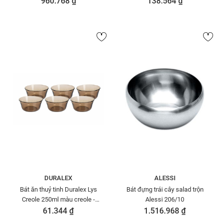
960.768 ₫
138.564 ₫
DURALEX
ALESSI
Bát ăn thuỷ tinh Duralex Lys
Bát đựng trái cây salad trộn
Creole 250ml màu creole -
Alessi 206/10
2006CF06A1111
61.344 ₫
1.516.968 ₫