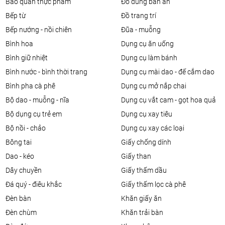
bảo quản thực phẩm
đồ dùng bàn ăn
bếp từ
đồ trang trí
bếp nướng - nồi chiên
đũa - muỗng
bình hoa
dụng cụ ăn uống
bình giữ nhiệt
dụng cụ làm bánh
bình nước - bình thời trang
dụng cụ mài dao - đế cắm dao
bình pha cà phê
dụng cụ mở nắp chai
bộ dao - muỗng - nĩa
dụng cụ vắt cam - gọt hoa quả
bộ dụng cụ trẻ em
dụng cụ xay tiêu
bộ nồi - chảo
dụng cụ xay các loại
bông tai
giấy chống dính
dao - kéo
giấy than
dây chuyền
giấy thấm dầu
đá quý - điêu khắc
giấy thấm lọc cà phê
đèn bàn
khăn giấy ăn
đèn chùm
khăn trải bàn