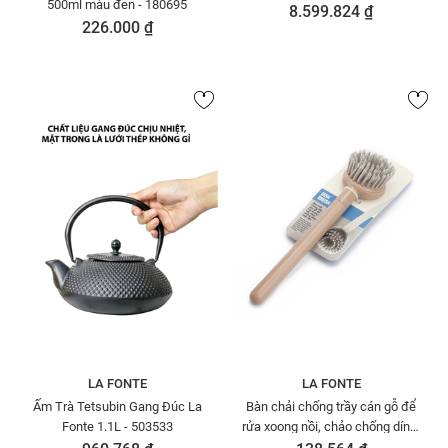
500ml màu đen - 180695
8.599.824 ₫
226.000 ₫
LA FONTE
LA FONTE
Ấm Trà Tetsubin Gang Đúc La
Bàn chải chống trầy cán gỗ để
Fonte 1.1L - 503533
rửa xoong nồi, chảo chống dính,
chén đĩa Lafonte - 003643