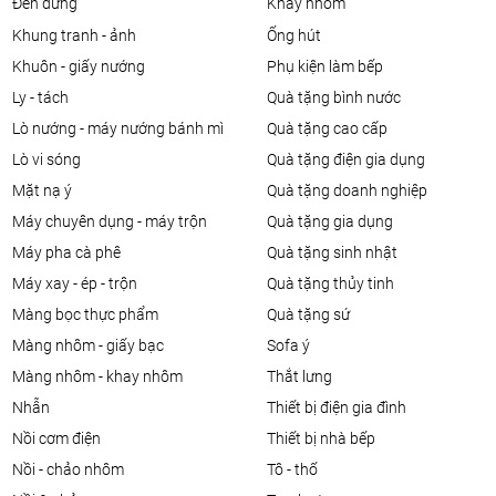
đèn đứng
khay nhôm
khung tranh - ảnh
ống hút
khuôn - giấy nướng
phụ kiện làm bếp
ly - tách
quà tặng bình nước
lò nướng - máy nướng bánh mì
quà tặng cao cấp
lò vi sóng
quà tặng điện gia dụng
mặt nạ ý
quà tặng doanh nghiệp
máy chuyên dụng - máy trộn
quà tặng gia dụng
máy pha cà phê
quà tặng sinh nhật
máy xay - ép - trộn
quà tặng thủy tinh
màng bọc thực phẩm
quà tặng sứ
màng nhôm - giấy bạc
sofa ý
màng nhôm - khay nhôm
thắt lưng
nhẫn
thiết bị điện gia đình
nồi cơm điện
thiết bị nhà bếp
nồi - chảo nhôm
tô - thố