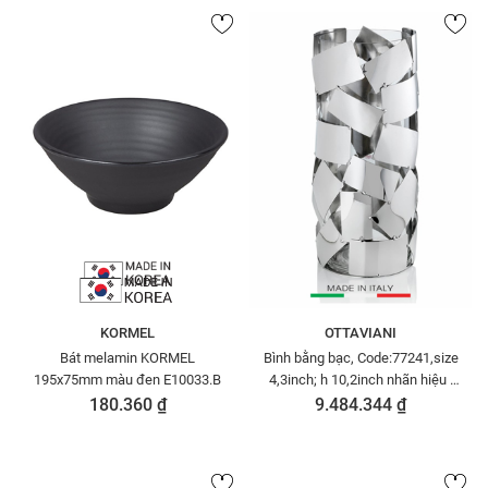
KORMEL
OTTAVIANI
Bát melamin KORMEL
Bình bằng bạc, Code:77241,size
195x75mm màu đen E10033.B
4,3inch; h 10,2inch nhãn hiệu :
OTTAVIAN-
180.360 ₫
9.484.344 ₫