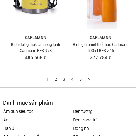
CARLMANN
CARLMANN
Bình đựng thức ăn nóng lạnh
Bình giữ nhiệt thể thao Carlmann
Carlmann BES-978
500ml BES-Z15
485.568 ₫
377.784 ₫
1
2
3
4
5
Danh mục sản phẩm
ấm đun siêu tốc
đèn tường
áo
đèn trang trí
bàn ủi
đồng hồ