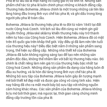
Pha lê từ lâu đã là mặt hàng vô cùng giá trị và tinh tế. Những sản
phẩm chế tác từ pha lê luôn chinh phục những vị khách đẳng cấp.
Thương hiệu Bohemia Jihlava chính là một trong những cái tên lão
làng hàng đầu trong lĩnh vực chế tác pha lê, và ghi dấu trong lòng
người yêu pha lê toàn cầu.
Bohemia Jihlava là thương hiệu pha lê ra đời từ năm 1845 tại đất
nước Cộng hoà Czech. Với lịch sử lâu đời cùng sứ mệnh gìn giữ
truyền thống Jihlavské sklárny khiến thương hiệu này trở thành
niềm tự hào của Cộng hoà Czech. Hiện Bohemia Jihlava đã có mặt
trên 85 quốc gia trên khắp thế giới. Vậy điều gì đã làm nên tên tuổi
của thương hiệu này? Điều đặc biệt nằm ở những sản phẩm sang
trọng, thể hiện sự đẳng cấp. Những nhà thiết kế của Bohemia
Jihlava đã luôn không ngừng sáng tạo để tạo nên những sản
phẩm độc đáo, không thể nhầm lẫn với bất kỳ thương hiệu nào. Đó
chính là chất riêng làm nên giá trị của thương hiệu bậc nhất tại
Cộng hoà Czech. Những dòng sản phẩm đa dạng của hãng luôn đi
đầu xu hướng, và là hòn đá tảng trong lĩnh vực chế tác pha lê.
Những bộ sưu tập của Bohemia Jihlava luôn gây ấn tượng mạnh
mẽ bởi thiết kế đẹp mắt và được gia công vô cùng tinh xảo. Hiện
nay hãng đã cho ra mắt mười bảy bộ sưu tập với những nguồn
cảm hứng khác nhau. Các sản phẩm của Bohemia Jihlava không
bị lu mờ bởi thời gian; mà ngược lại, thời gian càng chứng minh
đẳng cấp trường tồn của pha lê.