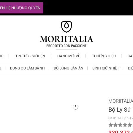
IÊN HỆ NHƯỢNG QUYỀN
NG
TIN TỨC - SỰ KIỆN
HÀNG MỚI VỀ
THƯƠNG HIỆU
CA
O
DỤNG CỤ LÀM BÁNH
ĐỒ DÙNG BÀN ĂN
BÌNH GIỮ NHIỆT
ĐI
MORIITALI
Bộ Ly Sứ 
SKU:
GFB65-T
330.372 