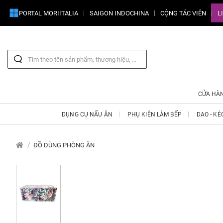
PORTAL MORIITALIA
SAIGON INDOCHINA
CỘNG TÁC VIÊN
L
CỬA HÀ
DỤNG CỤ NẤU ĂN
PHỤ KIỆN LÀM BẾP
DAO - KÉ
ĐỒ DÙNG PHÒNG ĂN