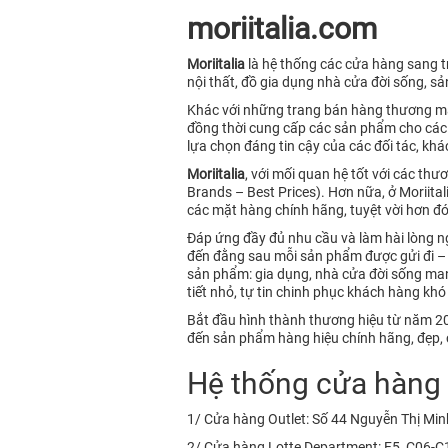
moriitalia.com
Moriitalia
là hệ thống các cửa hàng sang tr
nội thất, đồ gia dụng nhà cửa đời sống, sả
Khác với những trang bán hàng thương mạ
đồng thời cung cấp các sản phẩm cho các 
lựa chọn đáng tin cậy của các đối tác, kh
Moriitalia
, với mối quan hệ tốt với các t
Brands – Best Prices). Hơn nữa, ở Moriita
các mặt hàng chính hãng, tuyệt vời hơn đ
Đáp ứng đầy đủ nhu cầu và làm hài lòng 
đến đằng sau mỗi sản phẩm được gửi đi 
sản phẩm: gia dụng, nhà cửa đời sống mang
tiết nhỏ, tự tin chinh phục khách hàng khó 
Bắt đầu hình thành thương hiệu từ năm 201
đến sản phẩm hàng hiệu chính hãng, đẹp, c
Hệ thống cửa hàng c
1/ Cửa hàng Outlet: Số 44 Nguyễn Thị Min
2/ Cửa hàng Lotte Department: F5, C06-C10