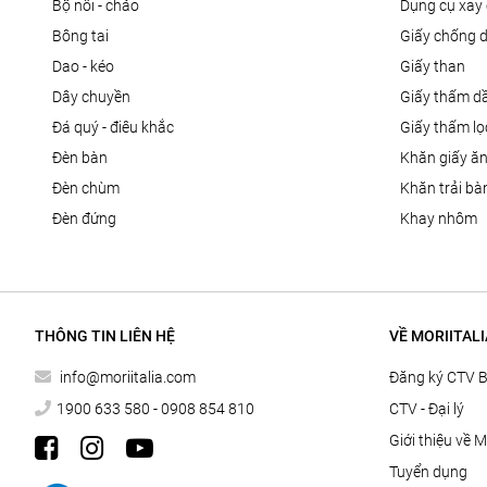
bộ nồi - chảo
dụng cụ xay 
bông tai
giấy chống 
dao - kéo
giấy than
dây chuyền
giấy thấm d
đá quý - điêu khắc
giấy thấm l
đèn bàn
khăn giấy ă
đèn chùm
khăn trải bà
đèn đứng
khay nhôm
THÔNG TIN LIÊN HỆ
VỀ MORIITALI
info@moriitalia.com
Đăng ký CTV 
1900 633 580 - 0908 854 810
CTV - Đại lý
Giới thiệu về M
Tuyển dụng