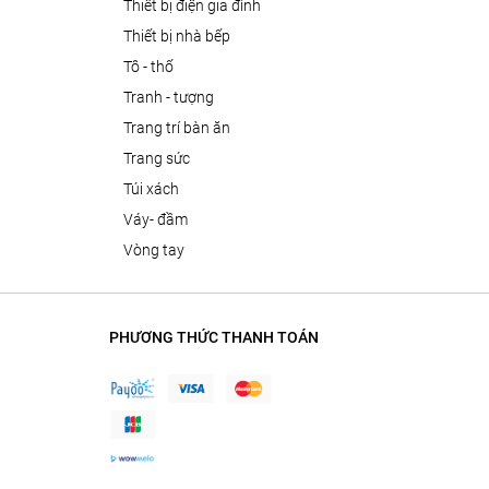
thiết bị điện gia đình
thiết bị nhà bếp
tô - thố
tranh - tượng
trang trí bàn ăn
trang sức
túi xách
váy- đầm
vòng tay
PHƯƠNG THỨC THANH TOÁN