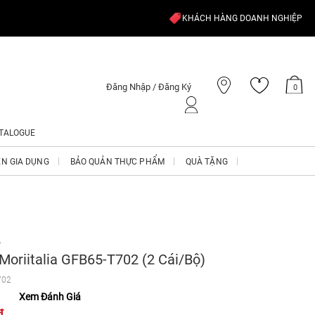
KHÁCH HÀNG DOANH NGHIỆP
Đăng Nhập / Đăng Ký
0
TALOGUE
ỆN GIA DỤNG
BẢO QUẢN THỰC PHẨM
QUÀ TẶNG
A
Moriitalia GFB65-T702 (2 Cái/bộ)
702
Xem Đánh Giá
₫