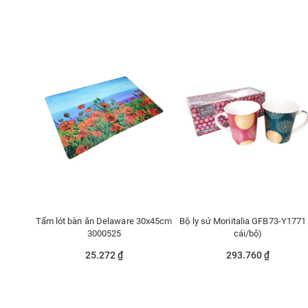
Tấm lót bàn ăn Delaware 30x45cm
Bộ ly sứ Moriitalia GFB73-Y1771
3000525
cái/bộ)
25.272 ₫
293.760 ₫