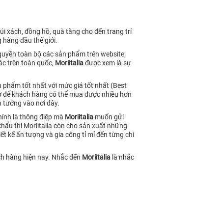
i xách, đồng hồ, quà tăng cho đến trang trí
 hàng đầu thế giới.
 quyền toàn bộ các sản phẩm trên website;
ác trên toàn quốc,
Moriitalia
được xem là sự
 phẩm tốt nhất với mức giá tốt nhất (Best
ngờ để khách hàng có thể mua được nhiều hơn
 tưởng vào nơi đây.
hính là thông điệp mà
Moriitalia
muốn gửi
u thì Moriitalia còn cho sản xuất những
t kế ấn tượng và gia công tỉ mỉ đến từng chi
ách hàng hiện nay. Nhắc đến
Moriitalia
là nhắc