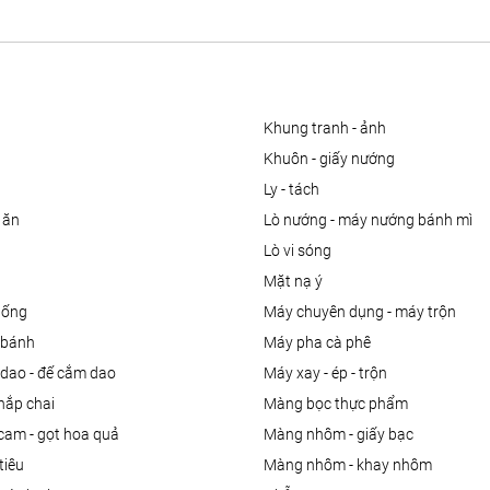
khung tranh - ảnh
khuôn - giấy nướng
ly - tách
 ăn
lò nướng - máy nướng bánh mì
lò vi sóng
mặt nạ ý
uống
máy chuyên dụng - máy trộn
m bánh
máy pha cà phê
 dao - đế cắm dao
máy xay - ép - trộn
nắp chai
màng bọc thực phẩm
 cam - gọt hoa quả
màng nhôm - giấy bạc
tiêu
màng nhôm - khay nhôm