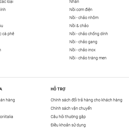
các loại
nhẫn
dính
nồi cơm điện
nồi - chảo nhôm
ầu
nồi & chảo
ọc cà phê
nồi - chảo chống dính
n
nồi - chảo gang
n
nồi - chảo inox
nồi - chảo tráng men
A
HỖ TRỢ
Bán hàng
Chính sách đổi trả hàng cho khách hàng
Chính sách vận chuyển
oriitalia
Câu hỏi thường gặp
Điều khoản sử dụng