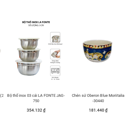
 (2
Bộ thố inox 03 cái LA FONTE JAG-
Chén sứ Oberon Blue Moriitalia
750
-30440
354.132 ₫
181.440 ₫