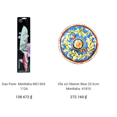
Dao Fiore- Moriitalia MS1303-
Dĩa sứ Oberon Blue 23.5cm
112A
Moriitalia -41810
138.672 ₫
272.160 ₫