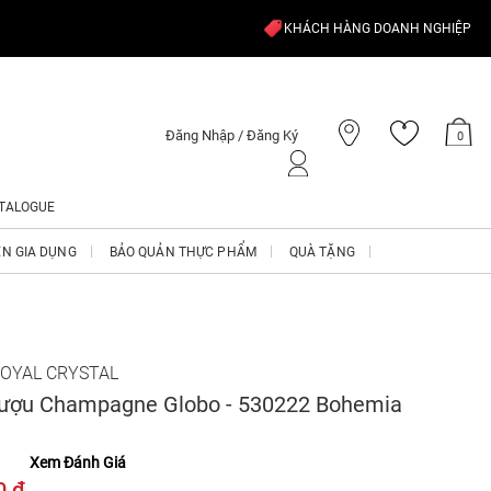
KHÁCH HÀNG DOANH NGHIỆP
Đăng Nhập / Đăng Ký
0
TALOGUE
ỆN GIA DỤNG
BẢO QUẢN THỰC PHẨM
QUÀ TẶNG
OYAL CRYSTAL
Rượu Champagne Globo - 530222 Bohemia
Xem Đánh Giá
0 ₫