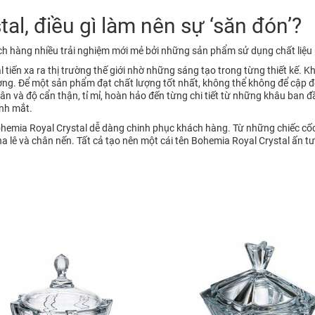
al, điều gì làm nên sự ‘săn đón’?
 hàng nhiều trải nghiệm mới mẻ bởi những sản phẩm sử dụng chất liệu 
tiến xa ra thị trường thế giới nhờ những sáng tạo trong từng thiết kế. 
ợng. Để một sản phẩm đạt chất lượng tốt nhất, không thể không để cập đ
n và độ cẩn thận, tỉ mỉ, hoàn hảo đến từng chi tiết từ những khâu ban đ
ánh mắt.
emia Royal Crystal dễ dàng chinh phục khách hàng. Từ những chiếc cốc, 
ha lê và chân nến. Tất cả tạo nên một cái tên Bohemia Royal Crystal ấn t