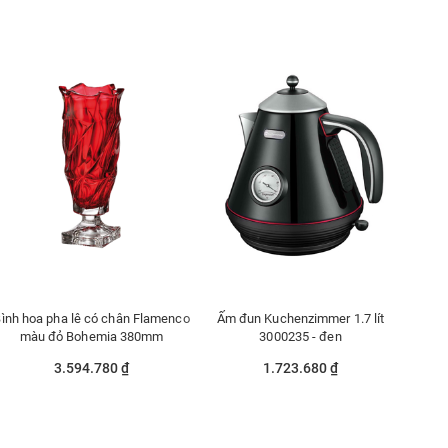
ình hoa pha lê có chân Flamenco
Ấm đun Kuchenzimmer 1.7 lít
màu đỏ Bohemia 380mm
3000235 - đen
3.594.780 ₫
1.723.680 ₫