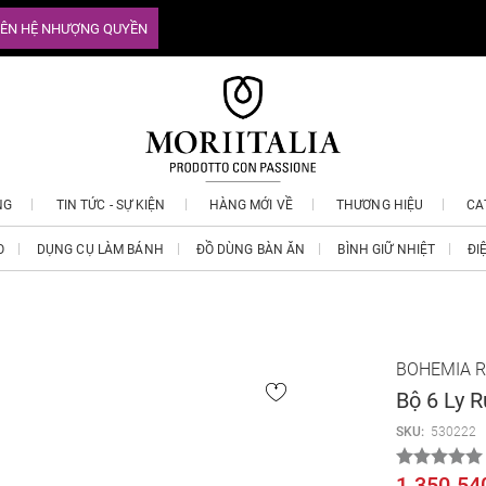
IÊN HỆ NHƯỢNG QUYỀN
NG
TIN TỨC - SỰ KIỆN
HÀNG MỚI VỀ
THƯƠNG HIỆU
CA
O
DỤNG CỤ LÀM BÁNH
ĐỒ DÙNG BÀN ĂN
BÌNH GIỮ NHIỆT
ĐI
BOHEMIA R
Bộ 6 Ly 
SKU:
530222
1.350.54