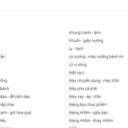
khung tranh - ảnh
khuôn - giấy nướng
ly - tách
 ăn
lò nướng - máy nướng bánh mì
lò vi sóng
mặt nạ ý
uống
máy chuyên dụng - máy trộn
m bánh
máy pha cà phê
 dao - đế cắm dao
máy xay - ép - trộn
nắp chai
màng bọc thực phẩm
 cam - gọt hoa quả
màng nhôm - giấy bạc
tiêu
màng nhôm - khay nhôm