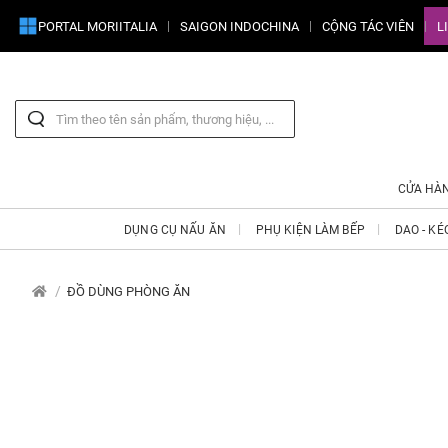
PORTAL MORIITALIA
SAIGON INDOCHINA
CỘNG TÁC VIÊN
L
CỬA HÀ
DỤNG CỤ NẤU ĂN
PHỤ KIỆN LÀM BẾP
DAO - KÉ
ĐỒ DÙNG PHÒNG ĂN