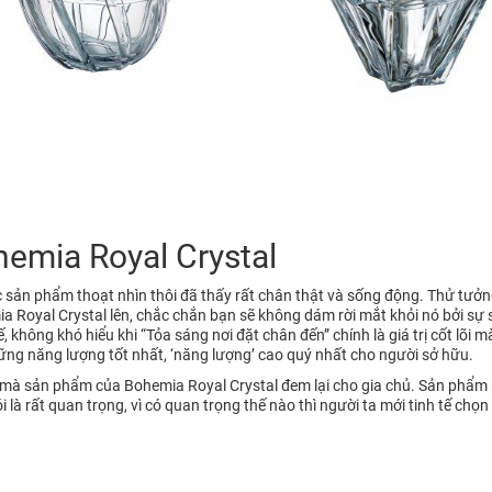
hemia Royal Crystal
ác sản phẩm thoạt nhìn thôi đã thấy rất chân thật và sống động. Thử tư
 Royal Crystal lên, chắc chắn bạn sẽ không dám rời mắt khỏi nó bởi sự
ế, không khó hiểu khi “Tỏa sáng nơi đặt chân đến” chính là giá trị cốt l
ững năng lượng tốt nhất, ‘năng lượng’ cao quý nhất cho người sở hữu.
ì mà sản phẩm của Bohemia Royal Crystal đem lại cho gia chủ. Sản phẩm r
 là rất quan trọng, vì có quan trọng thế nào thì người ta mới tinh tế ch