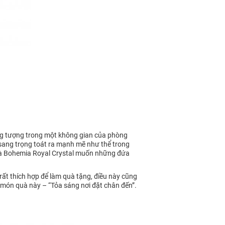
ởng tượng trong một không gian của phòng
 sang trọng toát ra mạnh mẽ như thể trong
õi mà Bohemia Royal Crystal muốn những đứa
ất thích hợp để làm quà tặng, điều này cũng
ọn món quà này – “Tỏa sáng nơi đặt chân đến”.