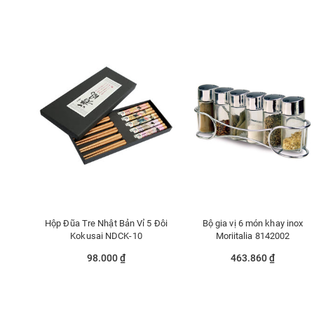
Hộp Đũa Tre Nhật Bản Vỉ 5 Đôi
Bộ gia vị 6 món khay inox
Kokusai NDCK-10
Moriitalia 8142002
98.000 ₫
463.860 ₫