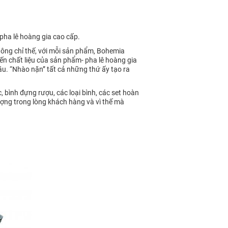
pha lê hoàng gia cao cấp.
Không chỉ thế, với mỗi sản phẩm, Bohemia
ến chất liệu của sản phẩm- pha lê hoàng gia
ầu. “Nhào nặn” tất cả những thứ ấy tạo ra
bình đựng rượu, các loại bình, các set hoàn
ượng trong lòng khách hàng và vì thế mà