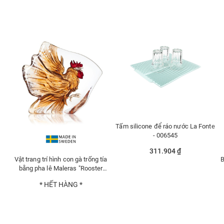
Tấm silicone để ráo nước La Fonte
- 006545
311.904 ₫
Vật trang trí hình con gà trống tía
B
bằng pha lê Maleras "Rooster
Painted" - 34179
* HẾT HÀNG *