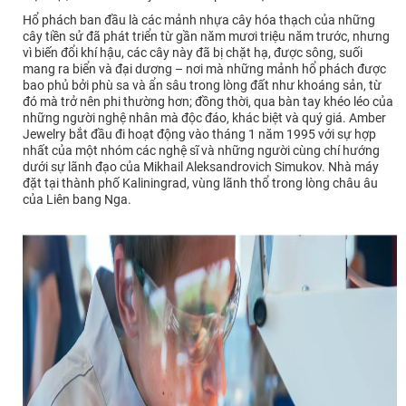
Hổ phách ban đầu là các mảnh nhựa cây hóa thạch của những
cây tiền sử đã phát triển từ gần năm mươi triệu năm trước, nhưng
vì biến đổi khí hậu, các cây này đã bị chặt hạ, được sông, suối
mang ra biển và đại dương – nơi mà những mảnh hổ phách được
bao phủ bởi phù sa và ẩn sâu trong lòng đất như khoáng sản, từ
đó mà trở nên phi thường hơn; đồng thời, qua bàn tay khéo léo của
những người nghệ nhân mà độc đáo, khác biệt và quý giá. Amber
Jewelry bắt đầu đi hoạt động vào tháng 1 năm 1995 với sự hợp
nhất của một nhóm các nghệ sĩ và những người cùng chí hướng
dưới sự lãnh đạo của Mikhail Aleksandrovich Simukov. Nhà máy
đặt tại thành phố Kaliningrad, vùng lãnh thổ trong lòng châu âu
của Liên bang Nga.