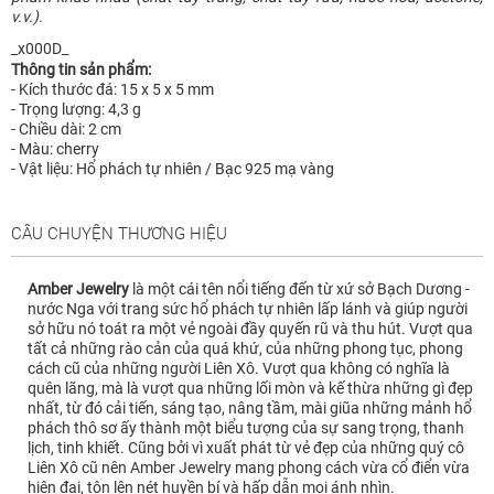
v.v.).
_x000D_
Thông tin sản phẩm:
- Kích thước đá: 15 x 5 x 5 mm
- Trọng lượng: 4,3 g
- Chiều dài: 2 cm
- Màu: cherry
- Vật liệu: Hổ phách tự nhiên / Bạc 925 mạ vàng
CÂU CHUYỆN THƯƠNG HIỆU
Amber Jewelry
là một cái tên nổi tiếng đến từ xứ sở Bạch Dương -
nước Nga với trang sức hổ phách tự nhiên lấp lánh và giúp người
sở hữu nó toát ra một vẻ ngoài đầy quyến rũ và thu hút. Vượt qua
tất cả những rào cản của quá khứ, của những phong tục, phong
cách cũ của những người Liên Xô. Vượt qua không có nghĩa là
quên lãng, mà là vượt qua những lối mòn và kế thừa những gì đẹp
nhất, từ đó cải tiến, sáng tạo, nâng tầm, mài giũa những mảnh hổ
phách thô sơ ấy thành một biểu tượng của sự sang trọng, thanh
lịch, tinh khiết. Cũng bởi vì xuất phát từ vẻ đẹp của những quý cô
Liên Xô cũ nên Amber Jewelry mang phong cách vừa cổ điển vừa
hiện đại, tôn lên nét huyền bí và hấp dẫn mọi ánh nhìn.