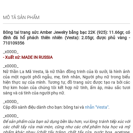
MÔ TẢ SẢN PHẨM
Bông tai trang sức Amber Jewelry bằng bạc 22K (925): 11.66gr, có
đính đá hổ phách thiên nhiên (Vesta): 2.05gr, được phủ vàng -
710109356
_x000D_
- Xuất xứ: MADE IN RUSSIA
_x000D_
Nữ thần La Mã Vesta, là nữ thần đồng trinh của lò sưởi, là hình ảnh
của một người phối ngẫu, mẹ, tình nhân, Người phụ nữ trong biểu
hiện thực sự của mình. Tương tự, đồ trang sức được tạo ra bởi các
thợ kim hoàn của chúng tôi kết hợp nữ tính, ấm áp, màu sắc tươi
sáng và cá tính của người phụ nữ.
_x000D_
Cặp đôi sành điệu dành cho bạn: bông tai và
nhẫn "Vesta"
.
_x000D_
Để sản phẩm của bạn sử dụng bền lâu hơn, vui lòng tránh tiếp xúc với
các chất tẩy rửa mài mòn, cũng như các chế phẩm hóa học và mỹ
phẩm khác nhau (chất tẩy trắng, chất tẩy rửa, nước hoa, acetone,