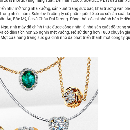
ản xuất mới do tăng năng suất. Đến năm 2003, SOKOLOV bắt đầu sản xuấ
riển như mở rộng nhà xưởng, sản xuất trang sức bạc, khai trương văn phò
trong nhiều năm. Sokolov là công ty cổ phần quốc tế có cơ sở sản xuất 
âu Âu, Bắc Mỹ, Úc và Châu Đại Dương. Đồng thời có chi nhánh bán lẻ riên
 Nga, nhà máy đã chính thức được công nhận là nhà sản xuất đồ trang s
và có diện tích hơn 26 nghìn mét vuông. Nó sử dụng hơn 1800 chuyên gi
i. Một cửa hàng trang sức gia đình nhỏ đã phát triển thành một công ty qu