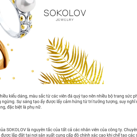
iều kiểu dáng, màu sắc từ các viên đá quý tạo nên nhiều bộ trang sức ph
ngừng. Sự sáng tạo ấy được lấy cảm hứng từ trí tưởng tượng, suy nghĩ mới
g, đặc biệt là phụ nữ.
ủa SOKOLOV là nguyên tắc của tất cả các nhân viên của công ty. Chuyên g
ị được lắp đặt tại nơi sản xuất cung cấp độ chính xác cao khi chế tạo cá