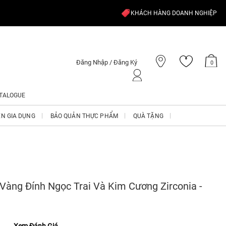
KHÁCH HÀNG DOANH NGHIỆP
Đăng Nhập / Đăng Ký
0
TALOGUE
ỆN GIA DỤNG
BẢO QUẢN THỰC PHẨM
QUÀ TẶNG
 Vàng Đính Ngọc Trai Và Kim Cương Zirconia -