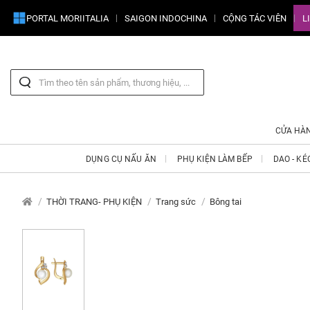
PORTAL MORIITALIA
SAIGON INDOCHINA
CỘNG TÁC VIÊN
L
CỬA HÀ
DỤNG CỤ NẤU ĂN
PHỤ KIỆN LÀM BẾP
DAO - KÉ
THỜI TRANG- PHỤ KIỆN
Trang sức
Bông tai