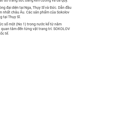
t đồ trang sức bằng kim cương và đá quý.
ng đại diện tại Nga, Thụy Sĩ và Đức. Dẫn đầu
lớn nhất châu Âu. Các sản phẩm của Sokolov
g tại Thụy Sĩ.
ức số một (No 1) trong nước kể từ năm
a quan tâm đến từng vật trang trí. SOKOLOV
ốc tế.