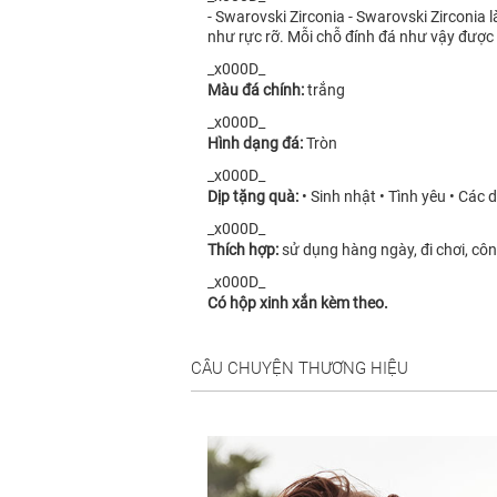
- Swarovski Zirconia - Swarovski Zirconia
như rực rỡ. Mỗi chỗ đính đá như vậy được
_x000D_
Màu đá chính:
trắng
_x000D_
Hình dạng đá:
Tròn
_x000D_
Dịp tặng quà:
• Sinh nhật • Tình yêu • Các dị
_x000D_
Thích hợp:
sử dụng hàng ngày, đi chơi, công
_x000D_
Có hộp xinh xắn kèm theo.
CÂU CHUYỆN THƯƠNG HIỆU