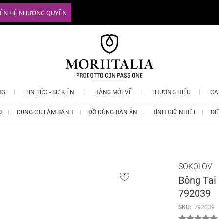
IÊN HỆ NHƯỢNG QUYỀN
NG
TIN TỨC - SỰ KIỆN
HÀNG MỚI VỀ
THƯƠNG HIỆU
CA
O
DỤNG CỤ LÀM BÁNH
ĐỒ DÙNG BÀN ĂN
BÌNH GIỮ NHIỆT
ĐI
SOKOLOV
Bông Tai
792039
SKU:
792039