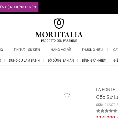
IÊN HỆ NHƯỢNG QUYỀN
NG
TIN TỨC - SỰ KIỆN
HÀNG MỚI VỀ
THƯƠNG HIỆU
CA
O
DỤNG CỤ LÀM BÁNH
ĐỒ DÙNG BÀN ĂN
BÌNH GIỮ NHIỆT
ĐI
LA FONTE
Cốc Sứ L
SKU:
012379-B
114.000 