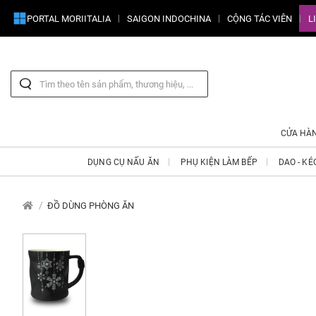
PORTAL MORIITALIA
SAIGON INDOCHINA
CỘNG TÁC VIÊN
L
CỬA HÀ
DỤNG CỤ NẤU ĂN
PHỤ KIỆN LÀM BẾP
DAO - KÉ
ĐỒ DÙNG PHÒNG ĂN