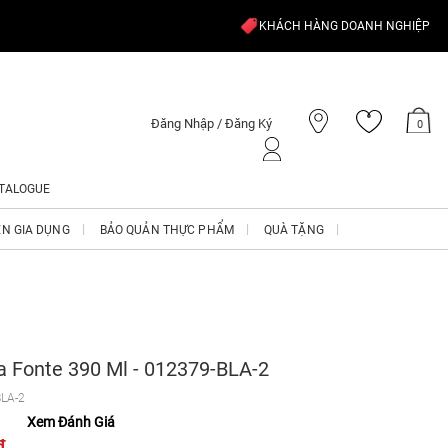
KHÁCH HÀNG DOANH NGHIỆP
Đăng Nhập / Đăng Ký
0
TALOGUE
ỆN GIA DỤNG
BẢO QUẢN THỰC PHẨM
QUÀ TẶNG
a Fonte 390 Ml - 012379-BLA-2
LA-2
Xem Đánh Giá
₫