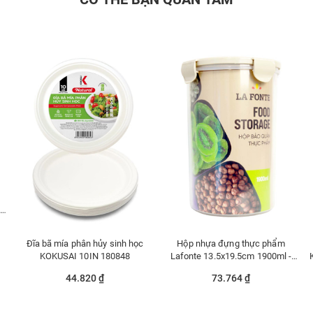
ia
Đĩa bã mía phân hủy sinh học
Hộp nhựa đựng thực phẩm
KOKUSAI 10IN 180848
Lafonte 13.5x19.5cm 1900ml -
180985
44.820 ₫
73.764 ₫