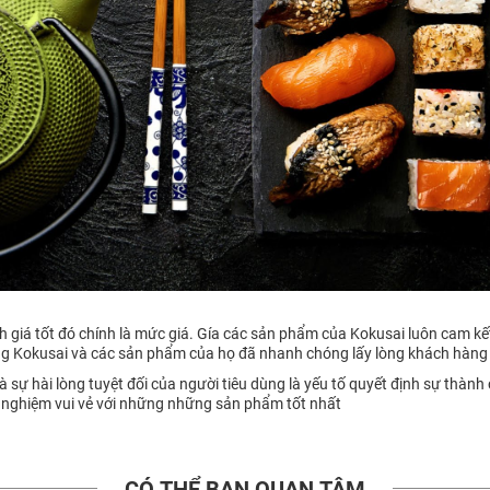
 giá tốt đó chính là mức giá. Gía các sản phẩm của Kokusai luôn cam kết 
ng Kokusai và các sản phẩm của họ đã nhanh chóng lấy lòng khách hàng 
sự hài lòng tuyệt đối của người tiêu dùng là yếu tố quyết định sự thành
 nghiệm vui vẻ với những những sản phẩm tốt nhất
CÓ THỂ BẠN QUAN TÂM