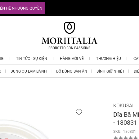
IÊN HỆ NHƯỢNG QUYỀN
NG
TIN TỨC - SỰ KIỆN
HÀNG MỚI VỀ
THƯƠNG HIỆU
CA
O
DỤNG CỤ LÀM BÁNH
ĐỒ DÙNG BÀN ĂN
BÌNH GIỮ NHIỆT
ĐI
KOKUSAI
Dĩa Bã M
- 180831
SKU:
180831