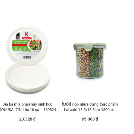
Dĩa bã mía phân hủy sinh học
[MỚI] Hộp nhựa đựng thực phẩm
KOKUSAI 7IN Lốc 10 cái - 180824
Lafonte 13.5x13.5cm 1300ml -
180978
23.328 ₫
65.988 ₫