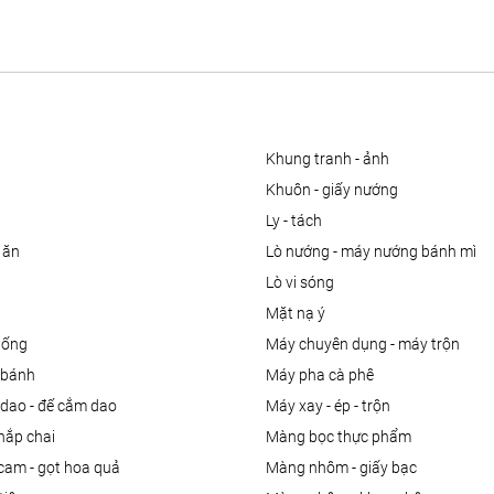
khung tranh - ảnh
khuôn - giấy nướng
ly - tách
 ăn
lò nướng - máy nướng bánh mì
lò vi sóng
mặt nạ ý
uống
máy chuyên dụng - máy trộn
m bánh
máy pha cà phê
 dao - đế cắm dao
máy xay - ép - trộn
nắp chai
màng bọc thực phẩm
 cam - gọt hoa quả
màng nhôm - giấy bạc