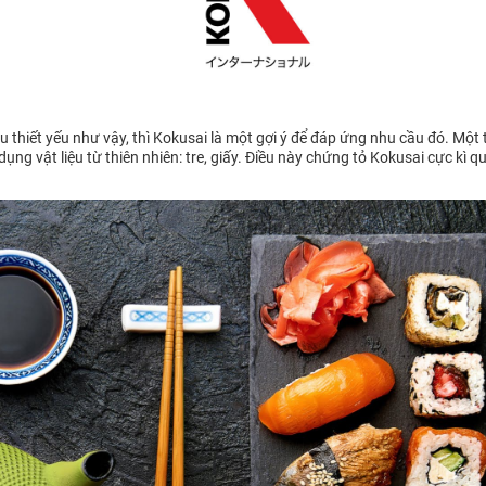
 thiết yếu như vậy, thì Kokusai là một gợi ý để đáp ứng nhu cầu đó. Một
ụng vật liệu từ thiên nhiên: tre, giấy. Điều này chứng tỏ Kokusai cực kì