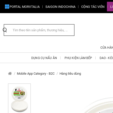
PORTAL MORIITALIA
SAIGON INDOCHINA
CỘNG TÁC VIÊN
L
CỬA HÀ
DỤNG CỤ NẤU ĂN
PHỤ KIỆN LÀM BẾP
DAO - KÉ
Mobile App Category - B2C
Hàng tiêu dùng