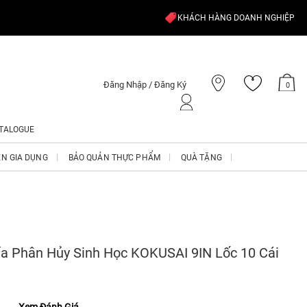
KHÁCH HÀNG DOANH NGHIỆP
Đăng Nhập / Đăng Ký
0
TALOGUE
ỆN GIA DỤNG
BẢO QUẢN THỰC PHẨM
QUÀ TẶNG
ía Phân Hủy Sinh Học KOKUSAI 9IN Lốc 10 Cái