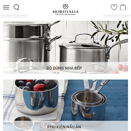
Toggle
0
navigation
ĐỒ DÙNG NHÀ BẾP
PHỤ KIỆN NẤU ĂN