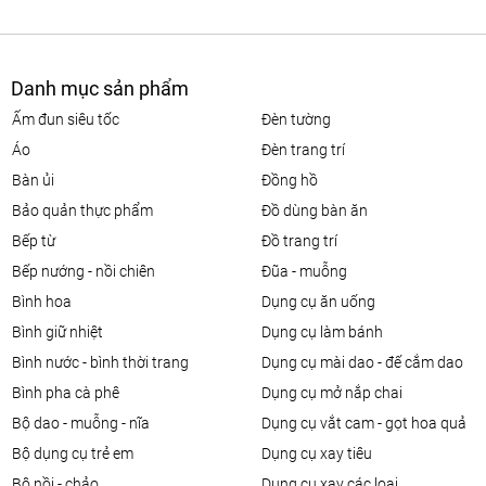
Danh mục sản phẩm
ấm đun siêu tốc
đèn tường
áo
đèn trang trí
bàn ủi
đồng hồ
bảo quản thực phẩm
đồ dùng bàn ăn
bếp từ
đồ trang trí
bếp nướng - nồi chiên
đũa - muỗng
bình hoa
dụng cụ ăn uống
bình giữ nhiệt
dụng cụ làm bánh
bình nước - bình thời trang
dụng cụ mài dao - đế cắm dao
bình pha cà phê
dụng cụ mở nắp chai
bộ dao - muỗng - nĩa
dụng cụ vắt cam - gọt hoa quả
bộ dụng cụ trẻ em
dụng cụ xay tiêu
bộ nồi - chảo
dụng cụ xay các loại