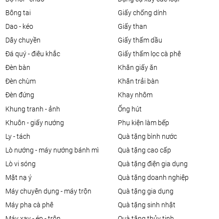
bông tai
giấy chống dính
dao - kéo
giấy than
dây chuyền
giấy thấm dầu
đá quý - điêu khắc
giấy thấm lọc cà phê
đèn bàn
khăn giấy ăn
đèn chùm
khăn trải bàn
đèn đứng
khay nhôm
khung tranh - ảnh
ống hút
khuôn - giấy nướng
phụ kiện làm bếp
ly - tách
quà tặng bình nước
lò nướng - máy nướng bánh mì
quà tặng cao cấp
lò vi sóng
quà tặng điện gia dụng
mặt nạ ý
quà tặng doanh nghiệp
máy chuyên dụng - máy trộn
quà tặng gia dụng
máy pha cà phê
quà tặng sinh nhật
máy xay - ép - trộn
quà tặng thủy tinh