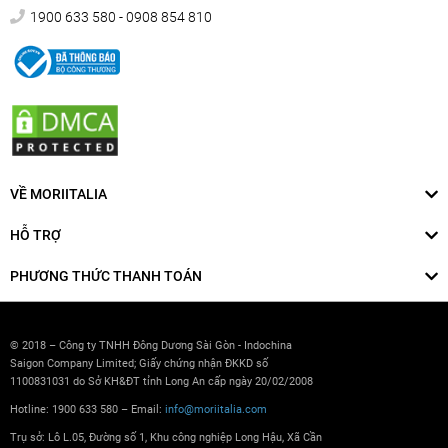
1900 633 580 - 0908 854 810
VỀ MORIITALIA
HỖ TRỢ
PHƯƠNG THỨC THANH TOÁN
© 2018 – Công ty TNHH Đông Dương Sài Gòn - Indochina
Saigon Company Limited; Giấy chứng nhận ĐKKD số
1100831031 do Sở KH&ĐT tỉnh Long An cấp ngày 20/02/2008
Hotline: 1900 633 580 – Email:
info@moriitalia.com
Trụ sở: Lô L.05, Đường số 1, Khu công nghiệp Long Hậu, Xã Cần