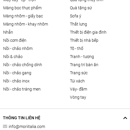
màng bọc thực phẩm
quà tặng sứ
màng nhôm - giấy bạc
sofa ý
màng nhôm - khay nhôm
thắt lưng
nhẫn
thiết bị điện gia đình
nồi cơm điện
thiết bị nhà bếp
nồi - chảo nhôm
tô - thố
nồi & chảo
tranh - tượng
nồi - chảo chống dính
trang trí bàn ăn
nồi - chảo gang
trang sức
nồi - chảo inox
túi xách
nồi - chảo tráng men
váy- đầm
vòng tay
THÔNG TIN LIÊN HỆ
info@moriitalia.com