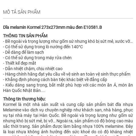
MÔ TẢ SẢN PHẨM
Dĩa melamin Kormel 273x273mm màu đen E10581.B
THÔNG TIN SẢN PHẨM
- Bề ngoài và trọng lượng như gốm sứ nhưng khó bị sứt mẻ, xước vỡ…
- Có thể sử dụng trong lò nướng đến 140°C
- Dễ dàng để làm sạch
- Có thể sử dụng trong máy rửa chén
- Thiết kế đẹp mắt
- Dẫn nhiệt chậm, chịu nhiệt cao
- Hàng chính hãng đạt yêu cầu về vệ sinh an toàn vệ sinh thực phẩm
- Khẳng định phong cách bàn tiệc khác biệt về đẳng cấp
- Kiểu dáng sang trọng, bắt mắt phù hợp với các món ăn Á, món ăn
Hàn Quốc Nhật Bản....
Thông tin thương hiệu:
Kormel là một nhà sản xuất và cung cấp sản phẩm bát đĩa nhựa
Melamine vào dịch vụ chuyên nghiệp như khách sạn, nhà hàng, phục
vụ tại nhà máy tại Hàn Quốc. Bề ngoài và trọng lượng như gốm sứ
nhưng khó bị sứt mẻ, bị vỡ… Ngoài ra, sản phẩm có độ bóng cao màu
sắc thời trang. Sản phẩm được làm bằng nhựa 100% melamine. Đây
là loại nhựa không ảnh hưởng đến sức khoẻ do có độ kháng nhiệt