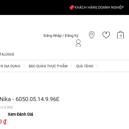
KHÁCH HÀNG DOANH NGHIỆP
Đăng Nhập / Đăng Ký
0
TALOGUE
ỆN GIA DỤNG
BẢO QUẢN THỰC PHẨM
QUÀ TẶNG
Nika - 6050.05.14.9.96E
14.9.96E
Xem Đánh Giá
0 ₫