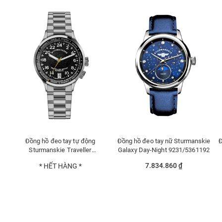
Đồng hồ đeo tay tự động
Đồng hồ đeo tay nữ Sturmanskie
Đ
Sturmanskie Traveller
Galaxy Day-Night 9231/5361192
2431/2255288
7.834.860 ₫
* HẾT HÀNG *