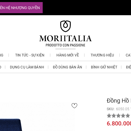
IÊN HỆ NHƯỢNG QUYỀN
NG
TIN TỨC - SỰ KIỆN
HÀNG MỚI VỀ
THƯƠNG HIỆU
CA
O
DỤNG CỤ LÀM BÁNH
ĐỒ DÙNG BÀN ĂN
BÌNH GIỮ NHIỆT
ĐI
Đồng Hồ 
SKU:
6050.05.
6.800.00