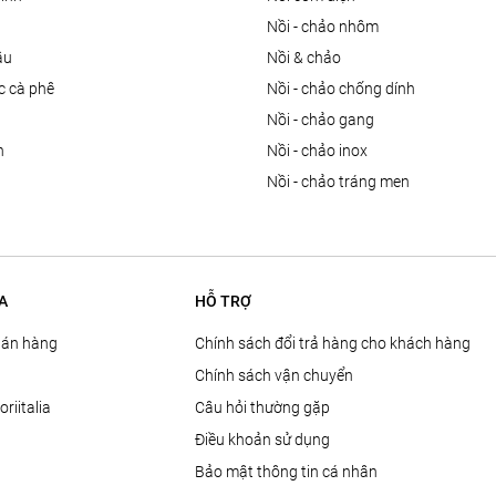
nồi - chảo nhôm
ầu
nồi & chảo
ọc cà phê
nồi - chảo chống dính
n
nồi - chảo gang
n
nồi - chảo inox
nồi - chảo tráng men
A
HỖ TRỢ
Bán hàng
Chính sách đổi trả hàng cho khách hàng
Chính sách vận chuyển
oriitalia
Câu hỏi thường gặp
Điều khoản sử dụng
Bảo mật thông tin cá nhân