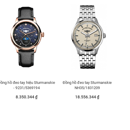
ồng hồ đeo tay hiệu Sturmanskie
Đồng hồ đeo tay Sturmanskie
- 9231/5369194
NH35/1831209
8.350.344 ₫
18.556.344 ₫