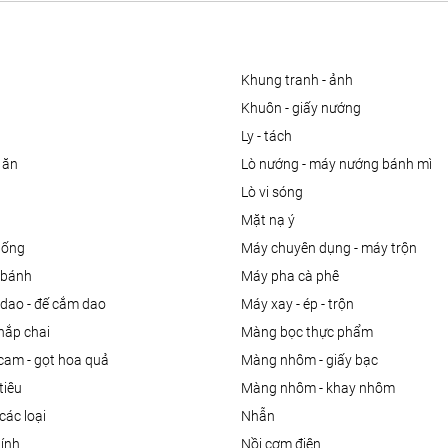
khung tranh - ảnh
khuôn - giấy nướng
ly - tách
 ăn
lò nướng - máy nướng bánh mì
lò vi sóng
mặt nạ ý
uống
máy chuyên dụng - máy trộn
m bánh
máy pha cà phê
 dao - đế cắm dao
máy xay - ép - trộn
nắp chai
màng bọc thực phẩm
 cam - gọt hoa quả
màng nhôm - giấy bạc
tiêu
màng nhôm - khay nhôm
các loại
nhẫn
dính
nồi cơm điện