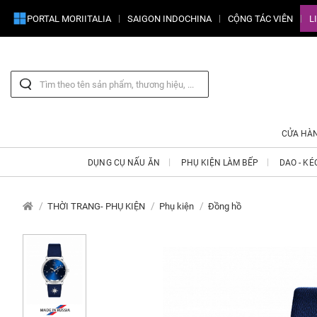
PORTAL MORIITALIA
SAIGON INDOCHINA
CỘNG TÁC VIÊN
L
CỬA HÀ
DỤNG CỤ NẤU ĂN
PHỤ KIỆN LÀM BẾP
DAO - KÉ
THỜI TRANG- PHỤ KIỆN
Phụ kiện
Đồng hồ