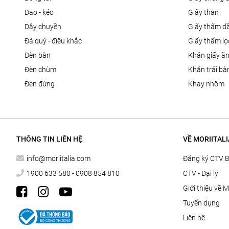
dao - kéo
giấy than
dây chuyền
giấy thấm d
đá quý - điêu khắc
giấy thấm l
đèn bàn
khăn giấy ă
đèn chùm
khăn trải bà
đèn đứng
khay nhôm
THÔNG TIN LIÊN HỆ
VỀ MORIITALI
info@moriitalia.com
Đăng ký CTV 
1900 633 580 - 0908 854 810
CTV - Đại lý
Giới thiệu về M
Tuyển dụng
Liên hệ