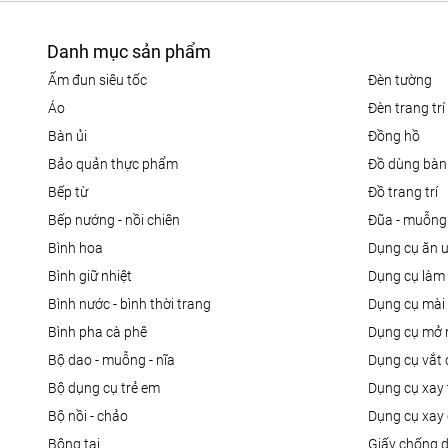
Danh mục sản phẩm
ấm đun siêu tốc
đèn tường
áo
đèn trang trí
bàn ủi
đồng hồ
bảo quản thực phẩm
đồ dùng bàn
bếp từ
đồ trang trí
bếp nướng - nồi chiên
đũa - muỗng
bình hoa
dụng cụ ăn 
bình giữ nhiệt
dụng cụ là
bình nước - bình thời trang
dụng cụ mài
bình pha cà phê
dụng cụ mở 
bộ dao - muỗng - nĩa
dụng cụ vắt
bộ dụng cụ trẻ em
dụng cụ xay 
bộ nồi - chảo
dụng cụ xay 
bông tai
giấy chống 