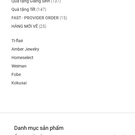
Quà tặng Giáng Sinh
(137)
Quà tặng Tết
(147)
FAST - PROVIDER ORDER
(15)
HÀNG MỚI VÊ
(25)
Ti-flair
Amber Jewelry
Homeselect
Weiman
Fobe
Kokusai
Danh mục sản phẩm