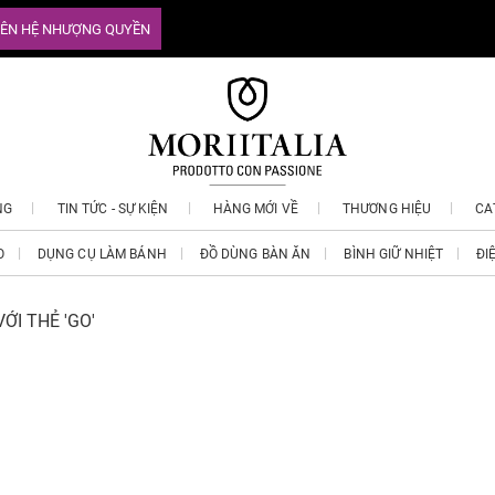
IÊN HỆ NHƯỢNG QUYỀN
NG
TIN TỨC - SỰ KIỆN
HÀNG MỚI VỀ
THƯƠNG HIỆU
CA
O
DỤNG CỤ LÀM BÁNH
ĐỒ DÙNG BÀN ĂN
BÌNH GIỮ NHIỆT
ĐI
ỚI THẺ 'GO'