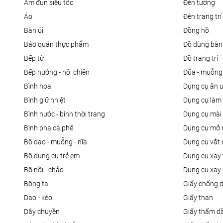
ấm đun siêu tốc
đèn tường
áo
đèn trang trí
bàn ủi
đồng hồ
bảo quản thực phẩm
đồ dùng bàn
bếp từ
đồ trang trí
bếp nướng - nồi chiên
đũa - muỗng
bình hoa
dụng cụ ăn 
bình giữ nhiệt
dụng cụ là
bình nước - bình thời trang
dụng cụ mài
bình pha cà phê
dụng cụ mở 
bộ dao - muỗng - nĩa
dụng cụ vắt
bộ dụng cụ trẻ em
dụng cụ xay 
bộ nồi - chảo
dụng cụ xay 
bông tai
giấy chống 
dao - kéo
giấy than
dây chuyền
giấy thấm d