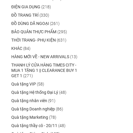
ĐIỆN GIA DỤNG
(218)
ĐỒ TRANG TRÍ
(330)
ĐỒ DÙNG DÃ NGOẠI
(261)
BẢO QUẢN THỰC PHẨM
(295)
THỜI TRANG- PHỤ KIỆN
(631)
KHÁC
(84)
HÀNG MỚI VỀ - NEW ARRIVALS
(13)
THANH LÝ CỬA HÀNG TIMES CITY -
MUA 1 TẶNG 1 || CLEARANCE BUY 1
GET 1
(271)
Quà tặng VIP
(58)
Quà tặng Hệ thống Đại Lý
(48)
Quà tặng nhân viên
(91)
Quà tặng Doanh nghiệp
(86)
Quà tặng Marketing
(78)
Quà tặng thầy cô - 20/11
(48)