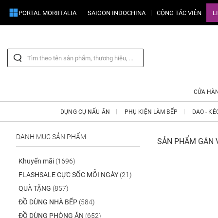
PORTAL MORIITALIA
SAIGON INDOCHINA
CỘNG TÁC VIÊN
L
CỬA HÀ
DỤNG CỤ NẤU ĂN
PHỤ KIỆN LÀM BẾP
DAO - KÉ
DANH MỤC SẢN PHẨM
SẢN PHẨM GÁN V
Khuyến mãi
(1696)
FLASHSALE CỰC SỐC MỖI NGÀY
(21)
QUÀ TẶNG
(857)
ĐỒ DÙNG NHÀ BẾP
(584)
ĐỒ DÙNG PHÒNG ĂN
(652)