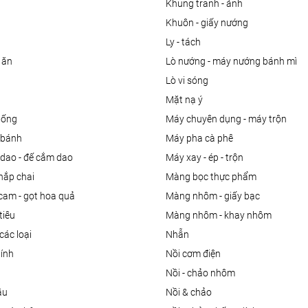
khung tranh - ảnh
khuôn - giấy nướng
ly - tách
 ăn
lò nướng - máy nướng bánh mì
lò vi sóng
mặt nạ ý
uống
máy chuyên dụng - máy trộn
m bánh
máy pha cà phê
 dao - đế cắm dao
máy xay - ép - trộn
nắp chai
màng bọc thực phẩm
 cam - gọt hoa quả
màng nhôm - giấy bạc
tiêu
màng nhôm - khay nhôm
các loại
nhẫn
dính
nồi cơm điện
nồi - chảo nhôm
ầu
nồi & chảo