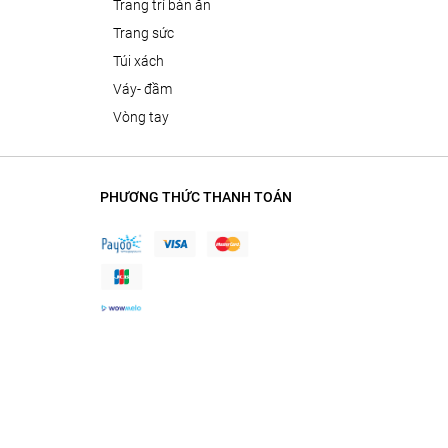
trang trí bàn ăn
trang sức
túi xách
váy- đầm
vòng tay
PHƯƠNG THỨC THANH TOÁN