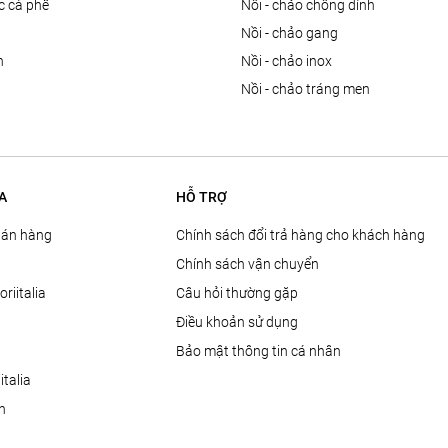
ọc cà phê
nồi - chảo chống dính
n
nồi - chảo gang
n
nồi - chảo inox
nồi - chảo tráng men
A
HỖ TRỢ
Bán hàng
Chính sách đổi trả hàng cho khách hàng
Chính sách vận chuyển
oriitalia
Câu hỏi thường gặp
Điều khoản sử dụng
Bảo mật thông tin cá nhân
talia
ện