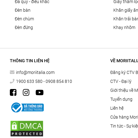
đá quý - điêu khắc
giấy thấm l
đèn bàn
khăn giấy ă
đèn chùm
khăn trải bà
đèn đứng
khay nhôm
THÔNG TIN LIÊN HỆ
VỀ MORIITALI
info@moriitalia.com
Đăng ký CTV 
1900 633 580 - 0908 854 810
CTV - Đại lý
Giới thiệu về M
Tuyển dụng
Liên hệ
Cửa hàng Morii
Tin tức - Sự ki