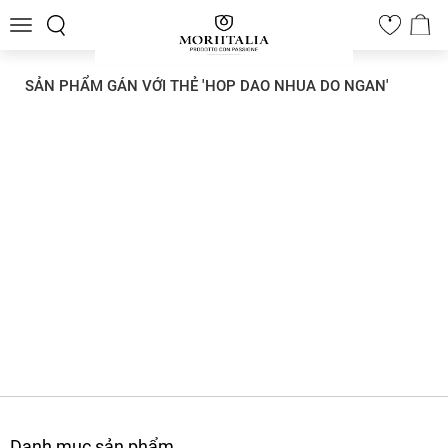
Toggle
0
navigation
SẢN PHẨM GÁN VỚI THẺ 'HOP DAO NHUA DO NGAN'
Danh mục sản phẩm