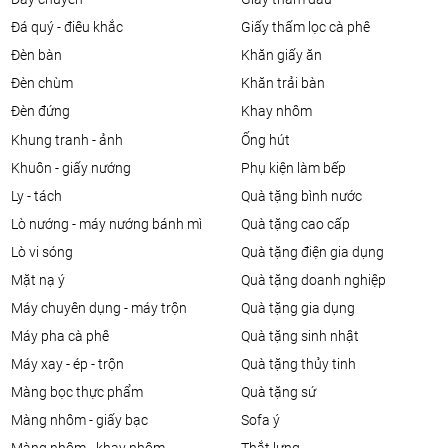
đá quý - điêu khắc
giấy thấm lọc cà phê
đèn bàn
khăn giấy ăn
đèn chùm
khăn trải bàn
đèn đứng
khay nhôm
khung tranh - ảnh
ống hút
khuôn - giấy nướng
phụ kiện làm bếp
ly - tách
quà tặng bình nước
lò nướng - máy nướng bánh mì
quà tặng cao cấp
lò vi sóng
quà tặng điện gia dụng
mặt nạ ý
quà tặng doanh nghiệp
máy chuyên dụng - máy trộn
quà tặng gia dụng
máy pha cà phê
quà tặng sinh nhật
máy xay - ép - trộn
quà tặng thủy tinh
màng bọc thực phẩm
quà tặng sứ
màng nhôm - giấy bạc
sofa ý