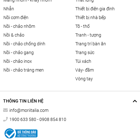
màng nhôm - khay nhôm
thắt lưng
nhẫn
thiết bị điện gia đình
nồi cơm điện
thiết bị nhà bếp
nồi - chảo nhôm
tô - thố
nồi & chảo
tranh - tượng
nồi - chảo chống dính
trang trí bàn ăn
nồi - chảo gang
trang sức
nồi - chảo inox
túi xách
nồi - chảo tráng men
váy- đầm
vòng tay
THÔNG TIN LIÊN HỆ
info@moriitalia.com
1900 633 580 - 0908 854 810