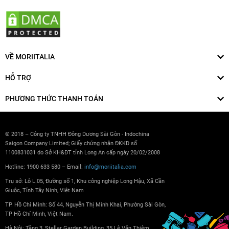
VỀ MORIITALIA
HỖ TRỢ
PHƯƠNG THỨC THANH TOÁN
© 2018 – Công ty TNHH Đông Dương Sài Gòn - Indochina
Saigon Company Limited; Giấy chứng nhận ĐKKD số
1100831031 do Sở KH&ĐT tỉnh Long An cấp ngày 20/02/2008
Hotline: 1900 633 580 – Email:
info@moriitalia.com
Trụ sở: Lô L.05, Đường số 1, Khu công nghiệp Long Hậu, Xã Cần
Giuộc, Tỉnh Tây Ninh, Việt Nam
TP. Hồ Chí Minh: Số 44, Nguyễn Thị Minh Khai, Phường Sài Gòn,
TP Hồ Chí Minh, Việt Nam.
Hà Nội: Tầng 3, Stellar Garden Building, 35 Lê Văn Thiêm,