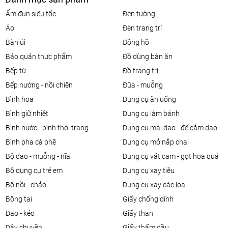
ấm đun siêu tốc
đèn tường
áo
đèn trang trí
bàn ủi
đồng hồ
bảo quản thực phẩm
đồ dùng bàn ăn
bếp từ
đồ trang trí
bếp nướng - nồi chiên
đũa - muỗng
bình hoa
dụng cụ ăn uống
bình giữ nhiệt
dụng cụ làm bánh
bình nước - bình thời trang
dụng cụ mài dao - đế cắm dao
bình pha cà phê
dụng cụ mở nắp chai
bộ dao - muỗng - nĩa
dụng cụ vắt cam - gọt hoa quả
bộ dụng cụ trẻ em
dụng cụ xay tiêu
bộ nồi - chảo
dụng cụ xay các loại
bông tai
giấy chống dính
dao - kéo
giấy than
dây chuyền
giấy thấm dầu