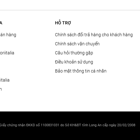
A
HỖ TRỢ
Bán hàng
Chính sách đổi trả hàng cho khách hàng
Chính sách vận chuyển
oriitalia
Câu hỏi thường gặp
Điều khoản sử dụng
Bảo mật thông tin cá nhân
talia
ện
 Giấy chứng nhận ĐKKD số 1100831031 do Sở KH&ĐT tỉnh Long An cấp ngày 20/02/2008