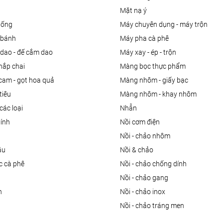
mặt nạ ý
uống
máy chuyên dụng - máy trộn
m bánh
máy pha cà phê
 dao - đế cắm dao
máy xay - ép - trộn
nắp chai
màng bọc thực phẩm
 cam - gọt hoa quả
màng nhôm - giấy bạc
tiêu
màng nhôm - khay nhôm
các loại
nhẫn
dính
nồi cơm điện
nồi - chảo nhôm
ầu
nồi & chảo
ọc cà phê
nồi - chảo chống dính
n
nồi - chảo gang
n
nồi - chảo inox
nồi - chảo tráng men