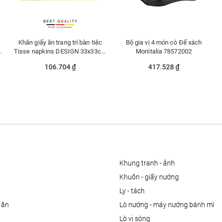
Khăn giấy ăn trang trí bàn tiệc
Bộ gia vị 4 món có Đế xách
m
Tisse napkins DESIGN 33x33cm
Moriitalia 78572002
-371739
106.704 ₫
417.528 ₫
khung tranh - ảnh
khuôn - giấy nướng
ly - tách
 ăn
lò nướng - máy nướng bánh mì
lò vi sóng