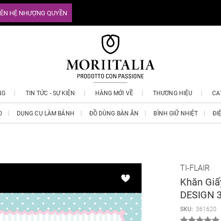
IÊN HỆ NHƯỢNG QUYỀN
NG
TIN TỨC - SỰ KIỆN
HÀNG MỚI VỀ
THƯƠNG HIỆU
CA
O
DỤNG CỤ LÀM BÁNH
ĐỒ DÙNG BÀN ĂN
BÌNH GIỮ NHIỆT
ĐI
TI-FLAIR
Khăn Giấ
DESIGN 3
SKU:
361620