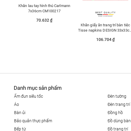
Khăn lau tay hình thú Carlmann
7x36cm CM100217
70.632 ₫
Khăn giấy ăn trang trí bàn tiệc
Tisse napkins DESIGN 33x33c
-371783
106.704 ₫
Danh mục sản phẩm
ấm đun siêu tốc
đèn tường
áo
đèn trang trí
bàn ủi
đồng hồ
bảo quản thực phẩm
đồ dùng bàn
bếp từ
đồ trang trí