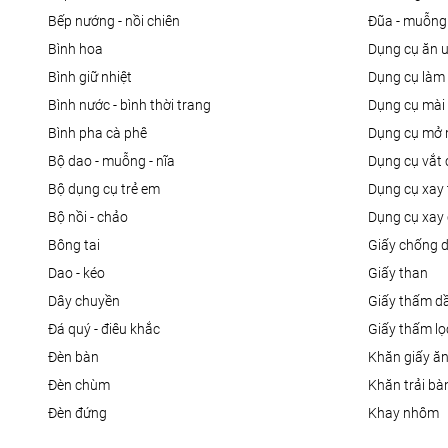
bếp nướng - nồi chiên
đũa - muỗng
bình hoa
dụng cụ ăn 
bình giữ nhiệt
dụng cụ là
bình nước - bình thời trang
dụng cụ mài
bình pha cà phê
dụng cụ mở 
bộ dao - muỗng - nĩa
dụng cụ vắt
bộ dụng cụ trẻ em
dụng cụ xay 
bộ nồi - chảo
dụng cụ xay 
bông tai
giấy chống 
dao - kéo
giấy than
dây chuyền
giấy thấm d
đá quý - điêu khắc
giấy thấm l
đèn bàn
khăn giấy ă
đèn chùm
khăn trải bà
đèn đứng
khay nhôm