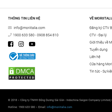
THÔNG TIN LIÊN HỆ
VỀ MORIITALI
info@moriitalia.com
Đăng ký CTV 
1900 633 580 - 0908 854 810
CTV - Đại lý
Giới thiệu về M
Tuyển dụng
Liên hệ
Cửa hàng Morii
Tin tức - Sự ki
© 2018 – Công ty TNHH Đông Dương Sài Gòn - Indochina Saigon Company Limited;
Hotline: 1900 633 580 – Email:
info@moriitalia.com