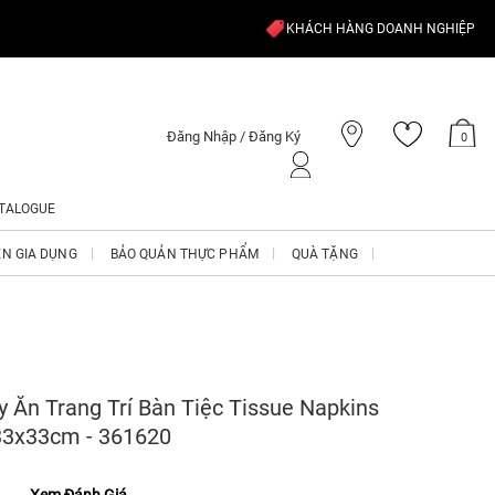
KHÁCH HÀNG DOANH NGHIỆP
Đăng Nhập / Đăng Ký
0
TALOGUE
ỆN GIA DỤNG
BẢO QUẢN THỰC PHẨM
QUÀ TẶNG
y Ăn Trang Trí Bàn Tiệc Tissue Napkins
3x33cm - 361620