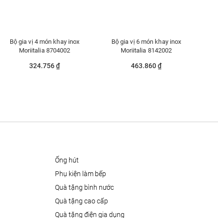
Bộ gia vị 4 món khay inox
Bộ gia vị 6 món khay inox
Moriitalia 8704002
Moriitalia 8142002
324.756 ₫
463.860 ₫
ống hút
phụ kiện làm bếp
quà tặng bình nước
quà tặng cao cấp
quà tặng điện gia dụng