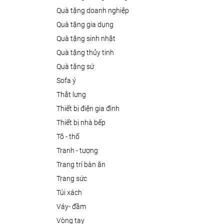
quà tặng doanh nghiệp
quà tặng gia dụng
quà tặng sinh nhật
quà tặng thủy tinh
quà tặng sứ
sofa ý
thắt lưng
thiết bị điện gia đình
thiết bị nhà bếp
tô - thố
tranh - tượng
trang trí bàn ăn
trang sức
túi xách
váy- đầm
vòng tay