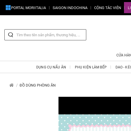
PORTAL MORIITALIA
SAIGON INDOCHINA
CỘNG TÁC VIÊN
L
CỬA HÀ
DỤNG CỤ NẤU ĂN
PHỤ KIỆN LÀM BẾP
DAO - KÉ
ĐỒ DÙNG PHÒNG ĂN