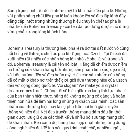
Sang trọng, tinh tế - đó là những mỹ từ khi nhắc đến pha lê. Những
vật phẩm bằng chất liệu pha lê luôn khoác lên vẻ đẹp lấp lánh đầy
đẳng cấp. Một trong những thương hiệu chuyên chế tác pha lê
phải kể đến Bohemia Treasury - cái tên đã tạo dựng được chỗ đứng
vững chắc trong lòng khách hàng.
Bohemia Treasury là thương hiệu pha lê ra đời tại đất nước vô cùng
nổi tiếng về lĩnh vực chế tác pha lê - Cộng hoà Czech. Tại Czech đã
xuất hiện rất nhiều các nhãn hàng lớn nhỏ về pha lê, và trong số
đó, Bohemia Treasury là cái tên nổi bật. Hãng đã chiếm được niềm
tin tưởng của khách hàng bởi những sản phẩm tinh xảo, đẹp mắt,
và luôn hướng đến vẻ đẹp hoàn mỹ. Hiện các sản phẩm của hãng
đã có mặt ở khắp nơi trên thế giới, giới đưa thương hiệu của Czech
đến với cộng đồng quốc tế. Với slogan “We make your crystal
dream comes true" - Chúng tôi sẽ biến giấc mơ lung linh tựa pha lê
của bạn thành hiện thực, hãng đã không ngừng cố gắng và hoàn
thiện hơn nữa để làm hài lòng những vị khách của mình. Các sản
phẩm của thương hiệu này là sự pha trộn hài hoà giấc truyền
thống và hiện đại. Nét đẹp truyền thống mang đậm dấu ấn thời
gian được lưu giữ qua các thiết kế và nhiều bộ sưu tập mang chủ
đề khác nhau. Bên cạnh đó, hãng luôn cập nhật những ứng dụng
công nghệ hiện đại để tạo nên quy trình chặt chẽ, nghiêm ngặt,