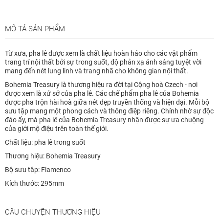
MÔ TẢ SẢN PHẨM
Từ xưa, pha lê được xem là chất liệu hoàn hảo cho các vật phẩm
trang trí nội thất bởi sự trong suốt, độ phản xạ ánh sáng tuyệt vời
mang đến nét lung linh và trang nhã cho không gian nội thất.
Bohemia Treasury là thương hiệu ra đời tại Cộng hoà Czech - nơi
được xem là xứ sở của pha lê. Các chế phẩm pha lê của Bohemia
được pha trộn hài hoà giữa nét đẹp truyền thống và hiện đại. Mỗi bộ
sưu tập mang một phong cách và thông điệp riêng. Chính nhờ sự độc
đáo ấy, mà pha lê của Bohemia Treasury nhận được sự ưa chuộng
của giới mộ điệu trên toàn thế giới.
Chất liệu: pha lê trong suốt
Thương hiệu: Bohemia Treasury
Bộ sưu tập: Flamenco
Kích thước: 295mm
CÂU CHUYỆN THƯƠNG HIỆU