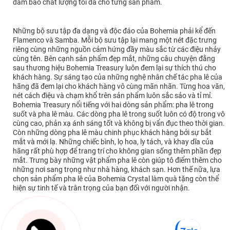
đảm bảo chất lượng tối đa cho từng sản phẩm.
Những bộ sưu tập đa dạng và độc đáo của Bohemia phải kể đến
Flamenco và Samba. Mỗi bộ sưu tập lại mang một nét đặc trưng
riêng cùng những nguồn cảm hứng đầy màu sắc từ các điệu nhảy
cùng tên. Bên cạnh sản phẩm đẹp mắt, những câu chuyện đằng
sau thương hiệu Bohemia Treasury luôn đem lại sự thích thú cho
khách hàng. Sự sáng tạo của những nghệ nhân chế tác pha lê của
hãng đã đem lại cho khách hàng vô cùng mãn nhãn. Từng hoa văn,
nét cách điệu và chạm khổ trên sản phẩm luôn sắc sảo và tỉ mỉ.
Bohemia Treasury nổi tiếng với hai dòng sản phẩm: pha lê trong
suốt và pha lê màu. Các dòng pha lê trong suốt luôn có độ trong vô
cùng cao, phản xạ ánh sáng tốt và không bị vẩn đục theo thời gian.
Còn những dòng pha lê màu chinh phục khách hàng bởi sự bắt
mắt và mới lạ. Những chiếc bình, lọ hoa, ly tách, và khay dĩa của
hãng rất phù hợp để trang trí cho không gian sống thêm phần đẹp
mắt. Trưng bày những vật phẩm pha lê còn giúp tô điểm thêm cho
những nơi sang trọng như nhà hàng, khách sạn. Hơn thế nữa, lựa
chọn sản phẩm pha lê của Bohemia Crystal làm quà tặng còn thể
hiện sự tinh tế và trân trọng của bạn đối với người nhận.