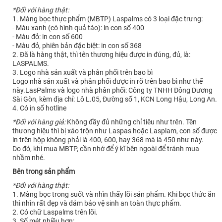
*Đối với hàng thật:
1. Màng bọc thực phẩm (MBTP) Laspalms có 3 loại đặc trưng:
- Màu xanh (có hình quả táo): in con số 400
- Màu đỏ: in con số 600
- Màu đỏ, phiên bản đặc biệt: in con số 368
2. Đã là hàng thật, thì tên thương hiệu được in đúng, đủ, là:
LASPALMS.
3. Logo nhà sản xuất và phân phối trên bao bì
Logo nhà sản xuất và phân phối được in rõ trên bao bì như thế
này.LasPalms và logo nhà phân phối: Công ty TNHH Đông Dương
Sài Gòn, kèm địa chỉ: Lô L.05, Đường số 1, KCN Long Hậu, Long An.
4. Có in số hotline
*Đối với hàng giả:
Không đầy đủ những chỉ tiêu như trên. Tên
thương hiệu thì bị xáo trộn như Laspas hoặc Lasplam, con số được
in trên hộp không phải là 400, 600, hay 368 mà là 450 như này.
Do đó, khi mua MBTP, cần nhớ để ý kĩ bên ngoài để tránh mua
nhầm nhé.
Bên trong sản phẩm
*Đối với hàng thật:
1. Màng bọc trong suốt và nhìn thấy lõi sản phẩm. Khi bọc thức ăn
thì nhìn rất đẹp và đảm bảo vệ sinh an toàn thực phẩm.
2. Có chữ Laspalms trên lõi.
3. Số mét nhiều hơn: