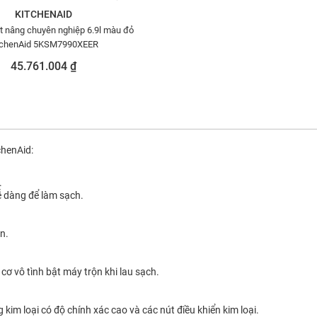
KITCHENAID
t nâng chuyên nghiệp 6.9l màu đỏ
tchenAid 5KSM7990XEER
45.761.004 ₫
chenAid:
.
ễ dàng để làm sạch.
n.
cơ vô tình bật máy trộn khi lau sạch.
 kim loại có độ chính xác cao và các nút điều khiển kim loại.