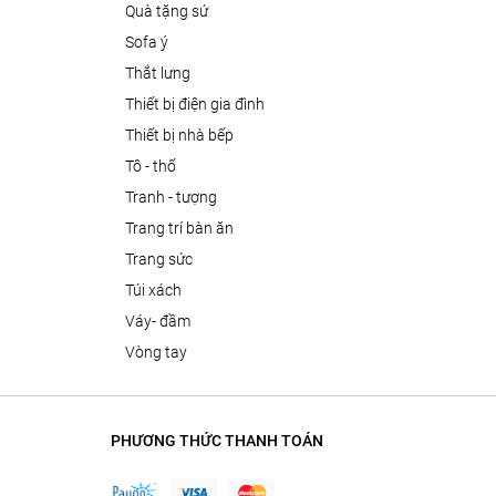
quà tặng sứ
sofa ý
thắt lưng
thiết bị điện gia đình
thiết bị nhà bếp
tô - thố
tranh - tượng
trang trí bàn ăn
trang sức
túi xách
váy- đầm
vòng tay
PHƯƠNG THỨC THANH TOÁN