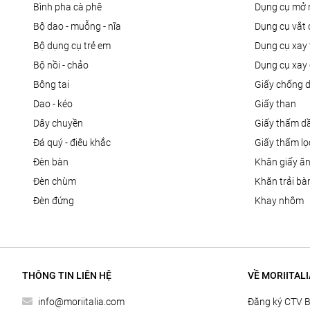
bình pha cà phê
dụng cụ mở 
bộ dao - muỗng - nĩa
dụng cụ vắt
bộ dụng cụ trẻ em
dụng cụ xay 
bộ nồi - chảo
dụng cụ xay 
bông tai
giấy chống 
dao - kéo
giấy than
dây chuyền
giấy thấm d
đá quý - điêu khắc
giấy thấm l
đèn bàn
khăn giấy ă
đèn chùm
khăn trải bà
đèn đứng
khay nhôm
THÔNG TIN LIÊN HỆ
VỀ MORIITALI
info@moriitalia.com
Đăng ký CTV 