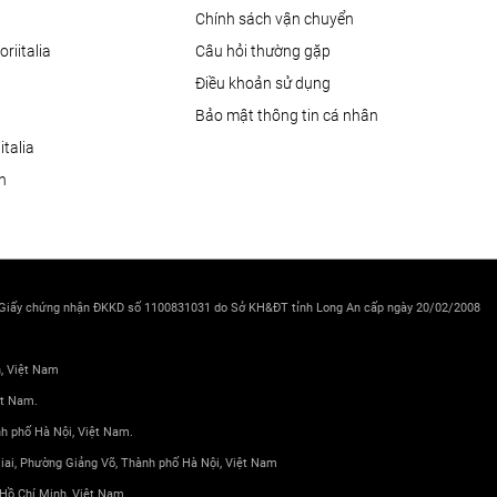
Chính sách vận chuyển
oriitalia
Câu hỏi thường gặp
Điều khoản sử dụng
Bảo mật thông tin cá nhân
talia
ện
 Giấy chứng nhận ĐKKD số 1100831031 do Sở KH&ĐT tỉnh Long An cấp ngày 20/02/2008
h, Việt Nam
ệt Nam.
nh phố Hà Nội, Việt Nam.
 Giai, Phường Giảng Võ, Thành phố Hà Nội, Việt Nam
Hồ Chí Minh, Việt Nam.