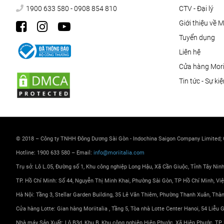
1900 633 580 - 0908 854 810
CTV - Đại lý
Giới thiệu về M
Tuyển dụng
Liên hệ
Cửa hàng Morii
Tin tức - Sự ki
© 2018 – Công ty TNHH Đông Dương Sài Gòn - Indochina Saigon Company Limited;
Hotline: 1900 633 580 – Email:
info@moriitalia.com
Trụ sở: Lô L.05, Đường số 1, Khu công nghiệp Long Hậu, Xã Cần Giuộc, Tỉnh Tây Nin
TP. Hồ Chí Minh: Số 44, Nguyễn Thị Minh Khai, Phường Sài Gòn, TP Hồ Chí Minh, Vi
Hà Nội: Tầng 3, Stellar Garden Building, 35 Lê Văn Thiêm, Phường Thanh Xuân, Thà
Cửa hàng Lotte: Gian hàng Moriitalia , Tầng 5, Tòa nhà Lotte Center Hanoi, 54 Liễu
Nhà máy Sản Xuất: Lô B3d, Khu B, Khu công nghiệp Hiệp Phước, Xã Hiệp Phước, TP 