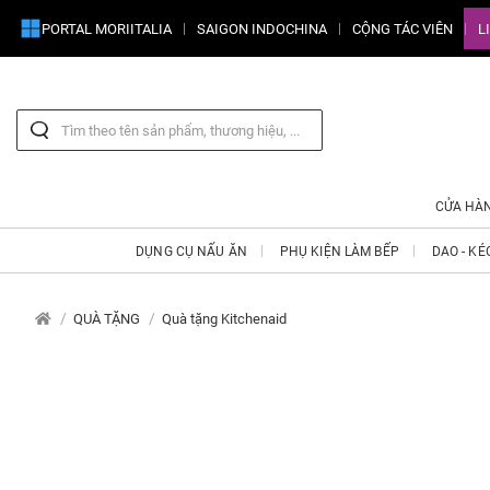
PORTAL MORIITALIA
SAIGON INDOCHINA
CỘNG TÁC VIÊN
L
CỬA HÀ
DỤNG CỤ NẤU ĂN
PHỤ KIỆN LÀM BẾP
DAO - KÉ
QUÀ TẶNG
Quà tặng Kitchenaid