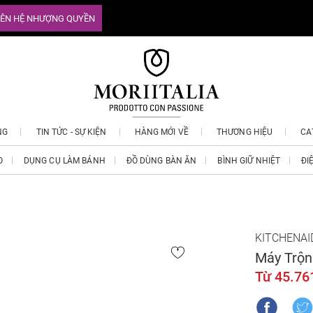
IÊN HỆ NHƯỢNG QUYỀN
NG
TIN TỨC - SỰ KIỆN
HÀNG MỚI VỀ
THƯƠNG HIỆU
CA
O
DỤNG CỤ LÀM BÁNH
ĐỒ DÙNG BÀN ĂN
BÌNH GIỮ NHIỆT
ĐI
KITCHENAI
Máy Trộn
Từ 45.76