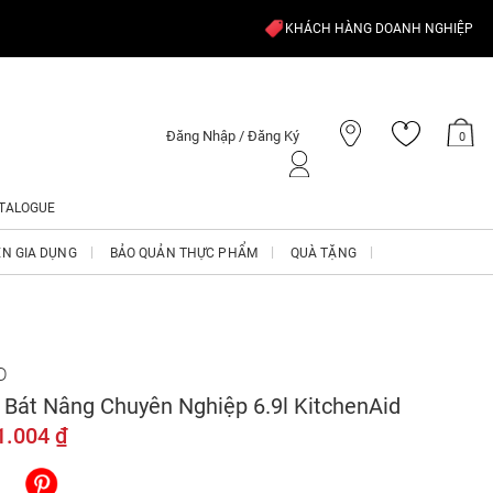
KHÁCH HÀNG DOANH NGHIỆP
Đăng Nhập / Đăng Ký
0
TALOGUE
ỆN GIA DỤNG
BẢO QUẢN THỰC PHẨM
QUÀ TẶNG
D
 Bát Nâng Chuyên Nghiệp 6.9l KitchenAid
1.004 ₫