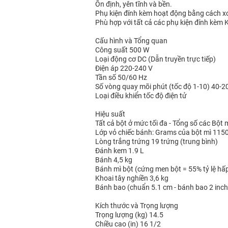
Ổn định, yên tĩnh và bền.
Phụ kiện đính kèm hoạt động bằng cách xo
Phù hợp với tất cả các phụ kiện đính kèm 
Cấu hình và Tổng quan
Công suất 500 W
Loại động cơ DC (Dẫn truyền trực tiếp)
Điện áp 220-240 V
Tần số 50/60 Hz
Số vòng quay mõi phút (tốc độ ​​1-10) 40-
Loại điều khiển tốc độ điện tử
Hiệu suất
Tất cả bột ở mức tối đa - Tổng số các Bột mì
Lớp vỏ chiếc bánh: Grams của bột mì 1150
Lòng trắng trứng 19 trứng (trung bình)
Đánh kem 1.9 L
Bánh 4,5 kg
Bánh mì bột (cứng men bột = 55% tỷ lệ hấp
Khoai tây nghiền 3,6 kg
Bánh bao (chuẩn 5.1 cm - bánh bao 2 inch
Kích thước và Trọng lượng
Trọng lượng (kg) 14.5
Chiều cao (in) 16 1/2