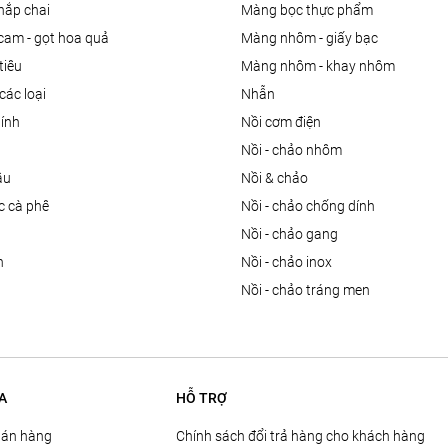
nắp chai
màng bọc thực phẩm
 cam - gọt hoa quả
màng nhôm - giấy bạc
tiêu
màng nhôm - khay nhôm
các loại
nhẫn
dính
nồi cơm điện
nồi - chảo nhôm
ầu
nồi & chảo
ọc cà phê
nồi - chảo chống dính
n
nồi - chảo gang
n
nồi - chảo inox
nồi - chảo tráng men
A
HỖ TRỢ
Bán hàng
Chính sách đổi trả hàng cho khách hàng