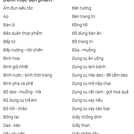
ấm đun siêu tốc
đèn tường
áo
đèn trang trí
bàn ủi
đồng hồ
bảo quản thực phẩm
đồ dùng bàn ăn
bếp từ
đồ trang trí
bếp nướng - nồi chiên
đũa - muỗng
bình hoa
dụng cụ ăn uống
bình giữ nhiệt
dụng cụ làm bánh
bình nước - bình thời trang
dụng cụ mài dao - đế cắm dao
bình pha cà phê
dụng cụ mở nắp chai
bộ dao - muỗng - nĩa
dụng cụ vắt cam - gọt hoa quả
bộ dụng cụ trẻ em
dụng cụ xay tiêu
bộ nồi - chảo
dụng cụ xay các loại
bông tai
giấy chống dính
dao - kéo
giấy than
dây chuyền
giấy thấm dầu