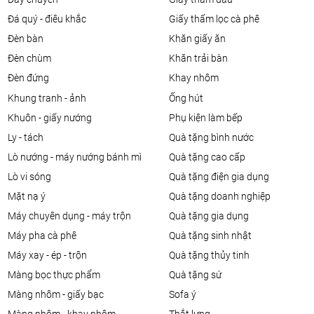
đá quý - điêu khắc
giấy thấm lọc cà phê
đèn bàn
khăn giấy ăn
đèn chùm
khăn trải bàn
đèn đứng
khay nhôm
khung tranh - ảnh
ống hút
khuôn - giấy nướng
phụ kiện làm bếp
ly - tách
quà tặng bình nước
lò nướng - máy nướng bánh mì
quà tặng cao cấp
lò vi sóng
quà tặng điện gia dụng
mặt nạ ý
quà tặng doanh nghiệp
máy chuyên dụng - máy trộn
quà tặng gia dụng
máy pha cà phê
quà tặng sinh nhật
máy xay - ép - trộn
quà tặng thủy tinh
màng bọc thực phẩm
quà tặng sứ
màng nhôm - giấy bạc
sofa ý