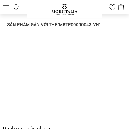
Toggle
0
navigation
SẢN PHẨM GÁN VỚI THẺ 'MBTP00000043-VN'
Danh mục sản phẩm