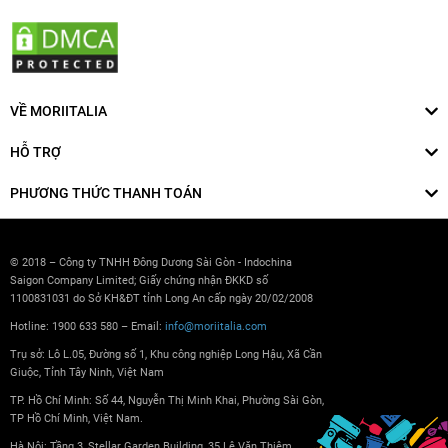
VỀ MORIITALIA
HỖ TRỢ
PHƯƠNG THỨC THANH TOÁN
© 2018 – Công ty TNHH Đông Dương Sài Gòn - Indochina
Saigon Company Limited; Giấy chứng nhận ĐKKD số
1100831031 do Sở KH&ĐT tỉnh Long An cấp ngày 20/02/2008
Hotline: 1900 633 580 – Email:
info@moriitalia.com
Trụ sở: Lô L.05, Đường số 1, Khu công nghiệp Long Hậu, Xã Cần
Giuộc, Tỉnh Tây Ninh, Việt Nam
TP. Hồ Chí Minh: Số 44, Nguyễn Thị Minh Khai, Phường Sài Gòn,
TP Hồ Chí Minh, Việt Nam.
Hà Nội: Tầng 3, Stellar Garden Building, 35 Lê Văn Thiêm,