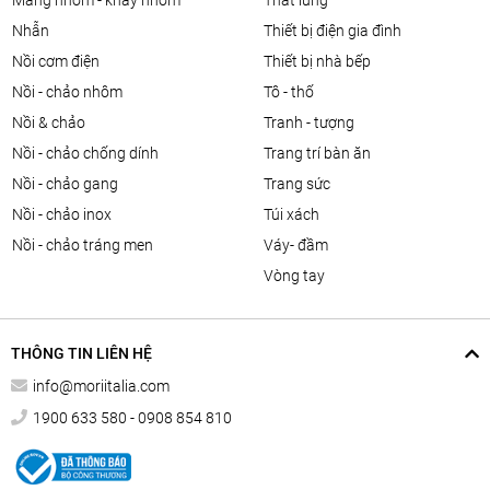
màng nhôm - khay nhôm
thắt lưng
nhẫn
thiết bị điện gia đình
nồi cơm điện
thiết bị nhà bếp
nồi - chảo nhôm
tô - thố
nồi & chảo
tranh - tượng
nồi - chảo chống dính
trang trí bàn ăn
nồi - chảo gang
trang sức
nồi - chảo inox
túi xách
nồi - chảo tráng men
váy- đầm
vòng tay
THÔNG TIN LIÊN HỆ
info@moriitalia.com
1900 633 580 - 0908 854 810