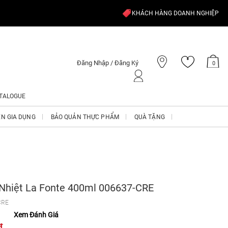
KHÁCH HÀNG DOANH NGHIỆP
Đăng Nhập / Đăng Ký
0
TALOGUE
ỆN GIA DỤNG
BẢO QUẢN THỰC PHẨM
QUÀ TẶNG
 Nhiệt La Fonte 400ml 006637-CRE
CRE
Xem Đánh Giá
₫