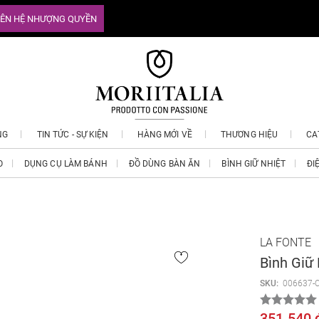
IÊN HỆ NHƯỢNG QUYỀN
NG
TIN TỨC - SỰ KIỆN
HÀNG MỚI VỀ
THƯƠNG HIỆU
CA
O
DỤNG CỤ LÀM BÁNH
ĐỒ DÙNG BÀN ĂN
BÌNH GIỮ NHIỆT
ĐI
LA FONTE
Bình Giữ
SKU:
006637-
351.540 