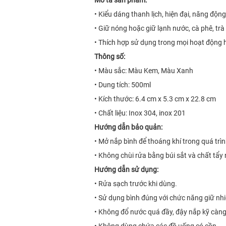
• Kiểu dáng thanh lịch, hiện đại, năng độn
• Giữ nóng hoặc giữ lạnh nước, cà phê, tr
• Thích hợp sử dụng trong mọi hoạt động hà
Thông số:
• Màu sắc: Màu Kem, Màu Xanh
• Dung tích: 500ml
• Kích thước: 6.4 cm x 5.3 cm x 22.8 cm
• Chất liệu: Inox 304, inox 201
Hướng dẫn bảo quản:
• Mở nắp bình để thoáng khí trong quá trì
• Không chùi rửa bằng búi sắt và chất tẩy
Hướng dẫn sử dụng:
• Rửa sạch trước khi dùng.
• Sử dụng bình đúng với chức năng giữ nhi
• Không đổ nước quá đầy, đậy nắp kỹ càng
• Không dùng chứa các đồ uống có cồn.