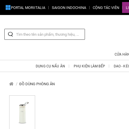
PORTAL MORIITALIA
SAIGON INDOCHINA
CỘNG TÁC VIÊN
L
CỬA HÀ
DỤNG CỤ NẤU ĂN
PHỤ KIỆN LÀM BẾP
DAO - KÉ
ĐỒ DÙNG PHÒNG ĂN