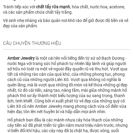
Tránh tiếp xúc với
chất tẩy rửa mạnh
, hóa chất, nước hoa, acetone,
và các sản phẩm chứa chất tẩy trắng.
Vệ sinh nhẹ nhàng và bảo quản nơi khô ráo để giữ được độ bền và vẻ
đẹp của sản phẩm.
CÂU CHUYỆN THƯƠNG HIỆU
Amber Jewelry
là một cái tên nổi tiếng đến từ xứ sở Bạch Dương -
nước Nga với trang sức hổ phách tự nhiên lấp lánh và giúp người
sở hữu nó toát ra một vẻ ngoài đầy quyến rũ và thu hút. Vượt qua
tất cả những rào cản của quá khứ, của những phong tục, phong
cách cũ của những người Liên Xô. Vượt qua không có nghĩa là
quên lãng, mà là vượt qua những lối mòn và kế thừa những gì đẹp
nhất, từ đó cải tiến, sáng tạo, nâng tầm, mài giũa những mảnh hổ
phách thô sơ ấy thành một biểu tượng của sự sang trọng, thanh
lịch, tinh khiết. Cũng bởi vì xuất phát từ vẻ đẹp của những quý cô
Liên Xô cũ nên Amber Jewelry mang phong cách vừa cổ điển vừa
hiện đại, tôn lên nét huyền bí và hấp dẫn mọi ánh nhìn.
Hổ phách ban đầu là các mảnh nhựa cây hóa thạch của những
cây tiền sử đã phát triển từ gần năm mươi triệu năm trước, nhưng
vì biến đổi khí hậu, các cây này đã bị chặt hạ, được sông, suối