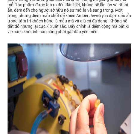
mỗi ‘tác phẩm’ được tạo ra đều đặc biệt, không hề lẫn lộn và rất bí
ẩn, đem đến cho người sở hữu nó sự mới lạ và sang trọng. Một
trong những điểm mấu chốt để khiến Amber Jewelry in đậm dấu ấn
trong tâm trí khách hàng là mẫu mã và giá cả đa dạng. Không hề
đắt đỏ nhưng lại cực kì xuất sắc. Đấy chính là điểm cộng mà bất kì
vị khách khó tính nào cũng phải gật đầu yêu mến.