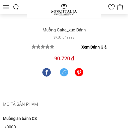
Toggle
0
navigation
Muỗng Cake_xúc Bánh
SKU:
049998
Xem Đánh Giá
90.720 ₫
MÔ TẢ SẢN PHẨM
Muỗng ăn bánh CS
_x000D_