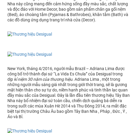
Nha này cũng mang đến cảm hứng sống đầy màu sắc, chất lượng
và độc đáo với Home Decor, bao gồm sản phẩm chăn ga gối nệm
(Bed), áo choàng tắm (Pyjamas & Bathrobes), khăn tắm (Bath) và
các đồ dùng ứng dụng trang trí nhà cửa (Decor).
New York, tháng 4/2016, người mẫu Brazil – Adriana Lima được
công bố trở thành đại sứ “La Vida Es Chula” của Desigual trong
dịp
kỉ niệm 30 năm của thương hiệu
. Adriana Lima , một trong
những người mẫu sáng giá nhất trong giới thời trang, sẽ là gương
mặt hiện thân cho sự tự do, niềm hạnh phúc và tinh thần lạc quan
đầy màu sắc của Desigual. Đây là lần đầu tiên thương hiệu Tây Ban
Nha này bổ nhiệm đại sứ toàn cầu, chiến dịch quảng bá diễn ra
trong suốt các mùa Xuân Hè 2014 và Thu Đông 2014, ra mắt đặc
biệt tại thị trường Châu Âu bao gồm Tây Ban Nha , Pháp , Đức , Ý ,
Áo và Bỉ.