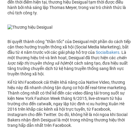
đến thời điểm hiện tại, thương hiệu Desigual tạm thời được điều
hành bởi nhà sáng lập Thomas Meyer, trong vai trò chính thức là
chủ tịch công ty.
Bí quyết thành công “thần tốc” của Desigual một phần do cách tiếp
cận theo hướng truyền thông xã hội (Social Media Marketing), bắt
đầu từ 4 năm trước với các giải pháp hỗ trợ của
Socialbakers
. Là
một thương hiệu trẻ và linh hoạt, Desigual đã thực hiện các
chiến
lược tiếp thị truyền thông xã hội
một cách sáng tạo, đưa hiệu suất
tăng trưởng chuyển dịch từ kệ hàng truyền thống sang lĩnh vực
truyền thông xã hội.
Kể từ khi Facebook cải thiện khả năng của Native Video, thương
hiệu này đã nhanh chóng tận dụng cơ hội để real-time marketing.
Thành công nhất có thể kể đến các video đăng tải trong suốt sự
kiện New York Fashion Week tháng 9/2015, live-stream từ hậu
trường cho đến catwalk, ngay lập tức định vị xu hướng Xuân Hè
2016 trên khắp các kênh xã hội trực tuyến, từ Facebook,
Instagram cho đến Twitter. Do đó, không hề là nói ngoa khi Social
Bakers nhận định Desigual là một trong những thương hiệu thời
trang hấp dẫn nhất trên Facebook.