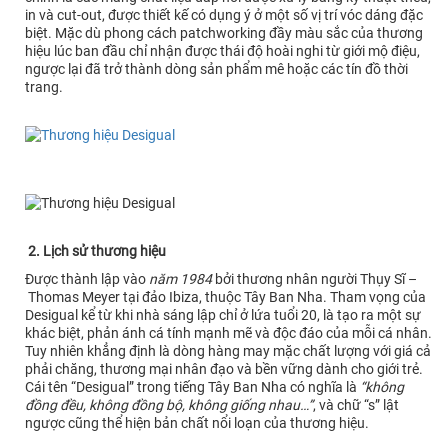
in và cut-out, được thiết kế có dụng ý ở một số vị trí vóc dáng đặc
biệt. Mặc dù phong cách patchworking đầy màu sắc của thương
hiệu lúc ban đầu chỉ nhận được thái độ hoài nghi từ giới mộ điệu,
ngược lại đã trở thành dòng sản phẩm mê hoặc các tín đồ thời
trang.
2. Lịch sử thương hiệu
Được thành lập vào
năm 1984
bởi thương nhân người Thụy Sĩ –
Thomas Meyer tại đảo Ibiza, thuộc Tây Ban Nha. Tham vọng của
Desigual kể từ khi nhà sáng lập chỉ ở lứa tuổi 20, là tạo ra một sự
khác biệt, phản ánh cá tính mạnh mẽ và độc đáo của mỗi cá nhân.
Tuy nhiên khẳng định là dòng hàng may mặc chất lượng với giá cả
phải chăng, thương mại nhân đạo và bền vững dành cho giới trẻ.
Cái tên “Desigual” trong tiếng Tây Ban Nha có nghĩa là
“không
đồng đều, không đồng bộ, không giống nhau…”
, và chữ “s” lật
ngược cũng thể hiện bản chất nổi loạn của thương hiệu.