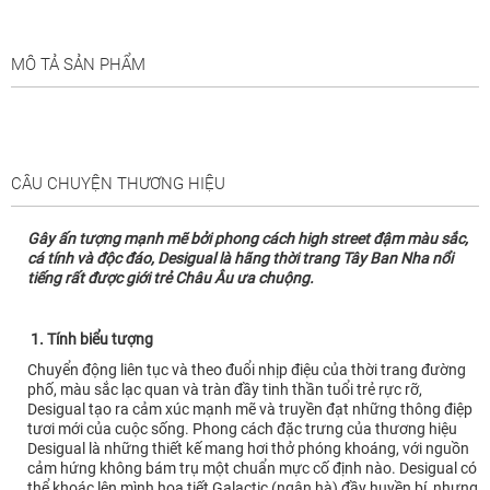
MÔ TẢ SẢN PHẨM
CÂU CHUYỆN THƯƠNG HIỆU
Gây ấn tượng mạnh mẽ bởi phong cách high street đậm màu sắc,
cá tính và độc đáo, Desigual là hãng thời trang Tây Ban Nha nổi
tiếng rất được giới trẻ Châu Âu ưa chuộng.
1. Tính biểu tượng
Chuyển động liên tục và theo đuổi nhịp điệu của thời trang đường
phố, màu sắc lạc quan và tràn đầy tinh thần tuổi trẻ rực rỡ,
Desigual tạo ra cảm xúc mạnh mẽ và truyền đạt những thông điệp
tươi mới của cuộc sống. Phong cách đặc trưng của thương hiệu
Desigual là những thiết kế mang hơi thở phóng khoáng, với nguồn
cảm hứng không bám trụ một chuẩn mực cố định nào. Desigual có
thể khoác lên mình họa tiết Galactic (ngân hà) đầy huyền bí, nhưng