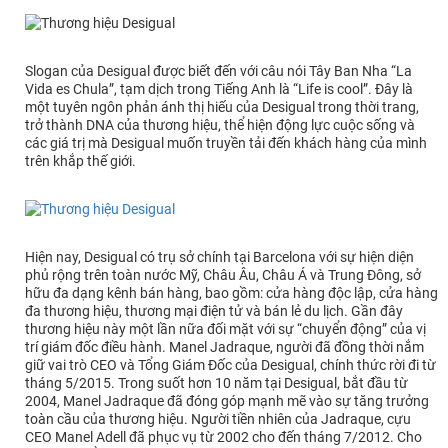
Slogan của Desigual được biết đến với câu nói Tây Ban Nha “La
Vida es Chula”, tạm dịch trong Tiếng Anh là “Life is cool”. Đây là
một tuyên ngôn phản ánh thị hiếu của Desigual trong thời trang,
trở thành DNA của thương hiệu, thể hiện động lực cuộc sống và
các giá trị mà Desigual muốn truyền tải đến khách hàng của mình
trên khắp thế giới.
Hiện nay, Desigual có trụ sở chính tại Barcelona với sự hiện diện
phủ rộng trên toàn nước Mỹ, Châu Âu, Châu Á và Trung Đông, sở
hữu đa dạng kênh bán hàng, bao gồm: cửa hàng độc lập, cửa hàng
đa thương hiệu, thương mại điện tử và bán lẻ du lịch. Gần đây
thương hiệu này một lần nữa đối mặt với sự “chuyển động” của vị
trí giám đốc điều hành. Manel Jadraque, người đã đồng thời nắm
giữ vai trò CEO và Tổng Giám Đốc của Desigual, chính thức rời đi từ
tháng 5/2015. Trong suốt hơn 10 năm tại Desigual, bắt đầu từ
2004, Manel Jadraque đã đóng góp mạnh mẽ vào sự tăng trưởng
toàn cầu của thương hiệu. Người tiền nhiên của Jadraque, cựu
CEO Manel Adell đã phục vụ từ 2002 cho đến tháng 7/2012. Cho