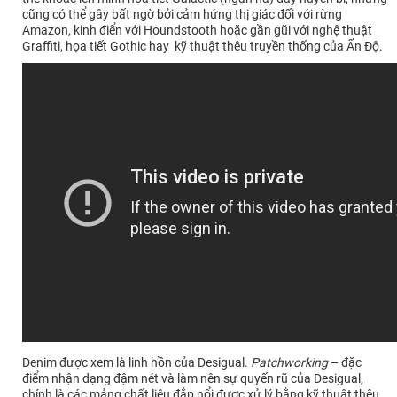
cũng có thể gây bất ngờ bởi cảm hứng thị giác đối với rừng
Amazon, kinh điển với Houndstooth hoặc gần gũi với nghệ thuật
Graffiti, họa tiết Gothic hay kỹ thuật thêu truyền thống của Ấn Độ.
Denim được xem là linh hồn của Desigual.
Patchworking
– đặc
điểm nhận dạng đậm nét và làm nên sự quyến rũ của Desigual,
chính là các mảng chất liệu đắp nổi được xử lý bằng kỹ thuật thêu,