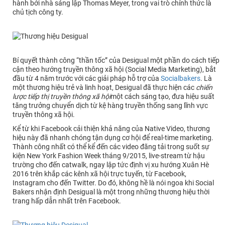
hành bởi nhà sáng lập Thomas Meyer, trong vai trò chính thức là
chủ tịch công ty.
Bí quyết thành công “thần tốc” của Desigual một phần do cách tiếp
cận theo hướng truyền thông xã hội (Social Media Marketing), bắt
đầu từ 4 năm trước với các giải pháp hỗ trợ của
Socialbakers
. Là
một thương hiệu trẻ và linh hoạt, Desigual đã thực hiện các
chiến
lược tiếp thị truyền thông xã hội
một cách sáng tạo, đưa hiệu suất
tăng trưởng chuyển dịch từ kệ hàng truyền thống sang lĩnh vực
truyền thông xã hội.
Kể từ khi Facebook cải thiện khả năng của Native Video, thương
hiệu này đã nhanh chóng tận dụng cơ hội để real-time marketing.
Thành công nhất có thể kể đến các video đăng tải trong suốt sự
kiện New York Fashion Week tháng 9/2015, live-stream từ hậu
trường cho đến catwalk, ngay lập tức định vị xu hướng Xuân Hè
2016 trên khắp các kênh xã hội trực tuyến, từ Facebook,
Instagram cho đến Twitter. Do đó, không hề là nói ngoa khi Social
Bakers nhận định Desigual là một trong những thương hiệu thời
trang hấp dẫn nhất trên Facebook.