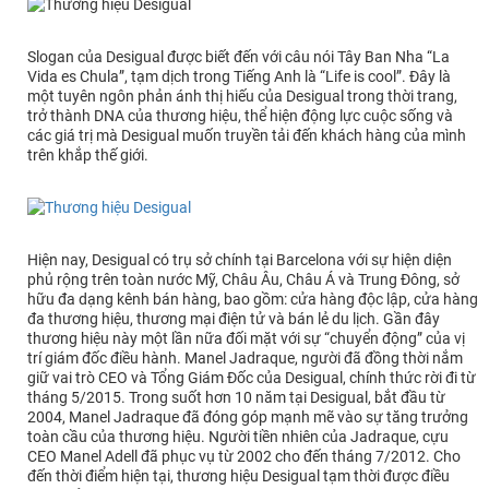
Slogan của Desigual được biết đến với câu nói Tây Ban Nha “La
Vida es Chula”, tạm dịch trong Tiếng Anh là “Life is cool”. Đây là
một tuyên ngôn phản ánh thị hiếu của Desigual trong thời trang,
trở thành DNA của thương hiệu, thể hiện động lực cuộc sống và
các giá trị mà Desigual muốn truyền tải đến khách hàng của mình
trên khắp thế giới.
Hiện nay, Desigual có trụ sở chính tại Barcelona với sự hiện diện
phủ rộng trên toàn nước Mỹ, Châu Âu, Châu Á và Trung Đông, sở
hữu đa dạng kênh bán hàng, bao gồm: cửa hàng độc lập, cửa hàng
đa thương hiệu, thương mại điện tử và bán lẻ du lịch. Gần đây
thương hiệu này một lần nữa đối mặt với sự “chuyển động” của vị
trí giám đốc điều hành. Manel Jadraque, người đã đồng thời nắm
giữ vai trò CEO và Tổng Giám Đốc của Desigual, chính thức rời đi từ
tháng 5/2015. Trong suốt hơn 10 năm tại Desigual, bắt đầu từ
2004, Manel Jadraque đã đóng góp mạnh mẽ vào sự tăng trưởng
toàn cầu của thương hiệu. Người tiền nhiên của Jadraque, cựu
CEO Manel Adell đã phục vụ từ 2002 cho đến tháng 7/2012. Cho
đến thời điểm hiện tại, thương hiệu Desigual tạm thời được điều