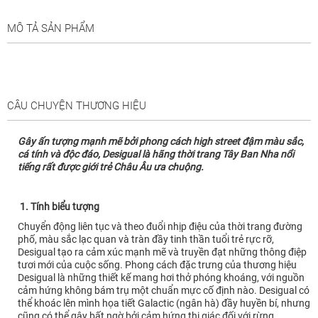
MÔ TẢ SẢN PHẨM
CÂU CHUYỆN THƯƠNG HIỆU
Gây ấn tượng mạnh mẽ bởi phong cách high street đậm màu sắc,
cá tính và độc đáo, Desigual là hãng thời trang Tây Ban Nha nổi
tiếng rất được giới trẻ Châu Âu ưa chuộng.
1. Tính biểu tượng
Chuyển động liên tục và theo đuổi nhịp điệu của thời trang đường
phố, màu sắc lạc quan và tràn đầy tinh thần tuổi trẻ rực rỡ,
Desigual tạo ra cảm xúc mạnh mẽ và truyền đạt những thông điệp
tươi mới của cuộc sống. Phong cách đặc trưng của thương hiệu
Desigual là những thiết kế mang hơi thở phóng khoáng, với nguồn
cảm hứng không bám trụ một chuẩn mực cố định nào. Desigual có
thể khoác lên mình họa tiết Galactic (ngân hà) đầy huyền bí, nhưng
cũng có thể gây bất ngờ bởi cảm hứng thị giác đối với rừng