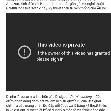
Amazon, kinh điển với Houndstooth hoặc gần gũi với nghệ thuật
Graffiti, họa tiết Gothic hay kỹ thuật thêu truyền thống của Ấn Độ.
Denim được xem là linh hồn của Desigual.
Patchworking
– đặc
điểm nhận dạng đậm nét và làm nên sự quyến rũ của Desigual,
chính là các mảng chất liệu đắp nổi được xử lý bằng kỹ thuật thêu,
in và cut-out, được thiết kế có dụng ý ở một số vị trí vóc dáng đặc