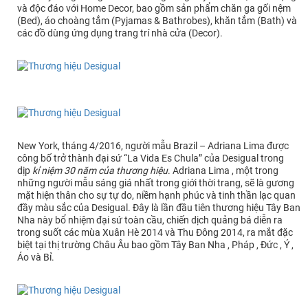
và độc đáo với Home Decor, bao gồm sản phẩm chăn ga gối nệm
(Bed), áo choàng tắm (Pyjamas & Bathrobes), khăn tắm (Bath) và
các đồ dùng ứng dụng trang trí nhà cửa (Decor).
New York, tháng 4/2016, người mẫu Brazil – Adriana Lima được
công bố trở thành đại sứ “La Vida Es Chula” của Desigual trong
dịp
kỉ niệm 30 năm của thương hiệu
. Adriana Lima , một trong
những người mẫu sáng giá nhất trong giới thời trang, sẽ là gương
mặt hiện thân cho sự tự do, niềm hạnh phúc và tinh thần lạc quan
đầy màu sắc của Desigual. Đây là lần đầu tiên thương hiệu Tây Ban
Nha này bổ nhiệm đại sứ toàn cầu, chiến dịch quảng bá diễn ra
trong suốt các mùa Xuân Hè 2014 và Thu Đông 2014, ra mắt đặc
biệt tại thị trường Châu Âu bao gồm Tây Ban Nha , Pháp , Đức , Ý ,
Áo và Bỉ.