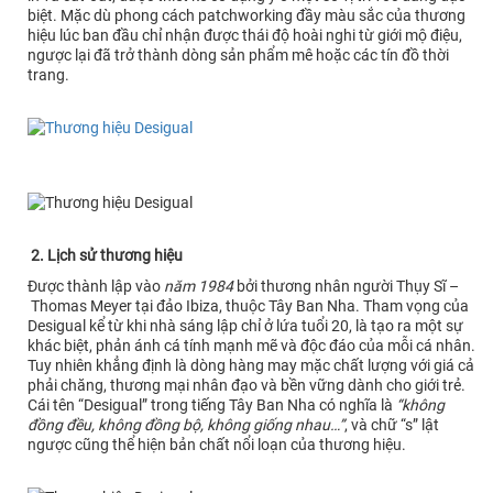
biệt. Mặc dù phong cách patchworking đầy màu sắc của thương
hiệu lúc ban đầu chỉ nhận được thái độ hoài nghi từ giới mộ điệu,
ngược lại đã trở thành dòng sản phẩm mê hoặc các tín đồ thời
trang.
2. Lịch sử thương hiệu
Được thành lập vào
năm 1984
bởi thương nhân người Thụy Sĩ –
Thomas Meyer tại đảo Ibiza, thuộc Tây Ban Nha. Tham vọng của
Desigual kể từ khi nhà sáng lập chỉ ở lứa tuổi 20, là tạo ra một sự
khác biệt, phản ánh cá tính mạnh mẽ và độc đáo của mỗi cá nhân.
Tuy nhiên khẳng định là dòng hàng may mặc chất lượng với giá cả
phải chăng, thương mại nhân đạo và bền vững dành cho giới trẻ.
Cái tên “Desigual” trong tiếng Tây Ban Nha có nghĩa là
“không
đồng đều, không đồng bộ, không giống nhau…”
, và chữ “s” lật
ngược cũng thể hiện bản chất nổi loạn của thương hiệu.