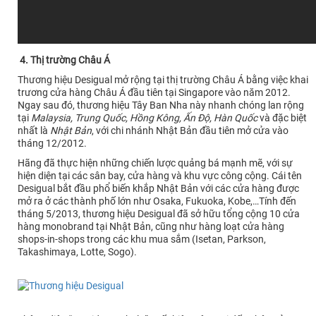
4. Thị trường Châu Á
Thương hiệu Desigual mở rộng tại thị trường Châu Á bằng việc khai
trương cửa hàng Châu Á đầu tiên tại Singapore vào năm 2012.
Ngay sau đó, thương hiệu Tây Ban Nha này nhanh chóng lan rộng
tại
Malaysia, Trung Quốc, Hồng Kông, Ấn Độ, Hàn Quốc
và đặc biệt
nhất là
Nhật Bản
, với chi nhánh Nhật Bản đầu tiên mở cửa vào
tháng 12/2012.
Hãng đã thực hiện những chiến lược quảng bá mạnh mẽ, với sự
hiện diện tại các sân bay, cửa hàng và khu vực công cộng. Cái tên
Desigual bắt đầu phổ biến khắp Nhật Bản với các cửa hàng được
mở ra ở các thành phố lớn như Osaka, Fukuoka, Kobe,…Tính đến
tháng 5/2013, thương hiệu Desigual đã sở hữu tổng cộng 10 cửa
hàng monobrand tại Nhật Bản, cũng như hàng loạt cửa hàng
shops-in-shops trong các khu mua sắm (Isetan, Parkson,
Takashimaya, Lotte, Sogo).