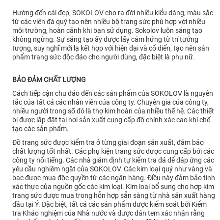
Hướng đến cái đẹp, SOKOLOV cho ra đời nhiều kiểu dáng, màu sắc
từ các viên đá quý tạo nên nhiều bộ trang sức phù hợp với nhiều
môi trường, hoàn cảnh khi bạn sử dụng. Sokolov luôn sáng tạo
không ngừng. Sự sáng tạo ấy được lấy cảm hứng từ trí tưởng
tượng, suy nghĩ mới lạ kết hợp với hiện đại và cổ điển, tạo nên sản
phẩm trang sức độc đáo cho người dùng, đặc biệt là phụ nữ.
BẢO ĐẢM CHẤT LƯỢNG
Cách tiếp cận chu đáo đến các sản phẩm của SOKOLOV là nguyên
tắc của tất cả các nhân viên của công ty. Chuyên gia của công ty,
nhiều người trong số đó là thợ kim hoàn của nhiều thế hệ. Các thiết
bị được lắp đặt tại nơi sản xuất cung cấp độ chính xác cao khi chế
tạo các sản phẩm.
Đồ trang sức được kiểm tra ở từng giai đoạn sản xuất, đảm bảo
chất lượng tốt nhất. Các phụ kiện trang sức được cung cấp bởi các
công ty nổi tiếng. Các nhà giám định tự kiểm tra đá để đáp ứng các
yêu cầu nghiêm ngặt của SOKOLOV. Các kim loại quý như vàng và
bạc được mua độc quyền từ các ngân hàng. Điều này đảm bảo tính
xác thực của nguồn gốc các kim loại. Kim loại bổ sung cho hợp kim
trang sức được mua trong hỗn hợp sẵn sàng từ nhà sản xuất hàng
đầu tại Ý. Đặc biệt, tất cả các sản phẩm được kiểm soát bởi Kiểm
tra Khảo nghiệm của Nhà nước và được dán tem xác nhận rằng