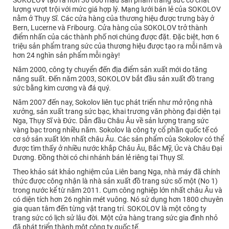
SOKOLOV tạo ra hơn 30 000 mẫu sản phẩm trang sức có chất
lượng vượt trội với mức giá hợp lý. Mạng lưới bán lẻ của SOKOLOV
nằm ở Thụy Sĩ. Các cửa hàng của thương hiệu được trưng bày ở
Bern, Lucerne và Fribourg. Cửa hàng của SOKOLOV trở thành
điểm nhấn của các thành phố nơi chúng được đặt. Đặc biệt, hơn 6
triệu sản phẩm trang sức của thương hiệu được tạo ra mỗi năm và
hơn 24 nghìn sản phẩm mỗi ngày!
Năm 2000, công ty chuyển đến địa điểm sản xuất mới do tăng
năng suất. Đến năm 2003, SOKOLOV bắt đầu sản xuất đồ trang
sức bằng kim cương và đá quý.
Năm 2007 đến nay, Sokolov liên tục phát triển như mở rộng nhà
xưởng, sản xuất trang sức bạc, khai trương văn phòng đại diện tại
Nga, Thụy Sĩ và Đức. Dẫn đầu Châu Âu về sản lượng trang sức
vàng bạc trong nhiều năm. Sokolov là công ty cổ phần quốc tế có
cơ sở sản xuất lớn nhất châu Âu. Các sản phẩm của Sokolov có thể
được tìm thấy ở nhiều nước khắp Châu Âu, Bắc Mỹ, Úc và Châu Đại
Dương. Đồng thời có chi nhánh bán lẻ riêng tại Thụy Sĩ.
Theo khảo sát khảo nghiệm của Liên bang Nga, nhà máy đã chính
thức được công nhận là nhà sản xuất đồ trang sức số một (No 1)
trong nước kể từ năm 2011. Cụm công nghiệp lớn nhất châu Âu và
có diện tích hơn 26 nghìn mét vuông. Nó sử dụng hơn 1800 chuyên
gia quan tâm đến từng vật trang trí. SOKOLOV là một công ty
trang sức có lịch sử lâu đời. Một cửa hàng trang sức gia đình nhỏ
đã phát triển thành một công ty quốc tế.