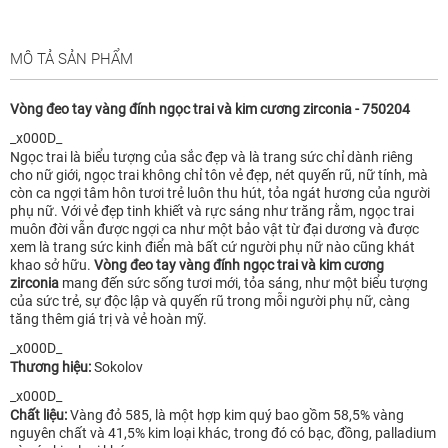
MÔ TẢ SẢN PHẨM
Vòng đeo tay vàng đính ngọc trai và kim cương zirconia - 750204
_x000D_
Ngọc trai là biểu tượng của sắc đẹp và là trang sức chỉ dành riêng
cho nữ giới, ngọc trai không chỉ tôn vẻ đẹp, nét quyến rũ, nữ tính, mà
còn ca ngợi tâm hôn tươi trẻ luôn thu hút, tỏa ngát hương của người
phụ nữ. Với vẻ đẹp tinh khiết và rực sáng như trăng rằm, ngọc trai
muôn đời vẫn được ngợi ca như một bảo vật từ đại dương và được
xem là trang sức kinh điển mà bất cứ người phụ nữ nào cũng khát
khao sở hữu.
Vòng đeo tay vàng đính ngọc trai và kim cương
zirconia
mang đến sức sống tươi mới, tỏa sáng, như một biểu tượng
của sức trẻ, sự độc lập và quyến rũ trong mỗi người phụ nữ, càng
tăng thêm giá trị và vẻ hoàn mỹ.
_x000D_
Thương hiệu:
Sokolov
_x000D_
Chất liệu:
Vàng đỏ 585, là một hợp kim quý bao gồm 58,5% vàng
nguyên chất và 41,5% kim loại khác, trong đó có bạc, đồng, palladium