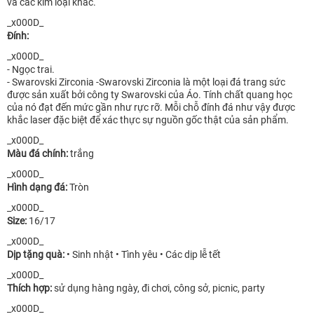
và các kim loại khác.
_x000D_
Đính:
_x000D_
- Ngọc trai.
- Swarovski Zirconia -Swarovski Zirconia là một loại đá trang sức
được sản xuất bởi công ty Swarovski của Áo. Tính chất quang học
của nó đạt đến mức gần như rực rỡ. Mỗi chỗ đính đá như vậy được
khắc laser đặc biệt để xác thực sự nguồn gốc thật của sản phẩm.
_x000D_
Màu đá chính:
trắng
_x000D_
Hình dạng đá:
Tròn
_x000D_
Size:
16/17
_x000D_
Dịp tặng quà:
• Sinh nhật • Tình yêu • Các dịp lễ tết
_x000D_
Thích hợp:
sử dụng hàng ngày, đi chơi, công sở, picnic, party
_x000D_