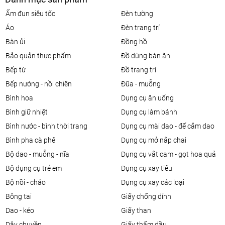
ấm đun siêu tốc
đèn tường
áo
đèn trang trí
bàn ủi
đồng hồ
bảo quản thực phẩm
đồ dùng bàn ăn
bếp từ
đồ trang trí
bếp nướng - nồi chiên
đũa - muỗng
bình hoa
dụng cụ ăn uống
bình giữ nhiệt
dụng cụ làm bánh
bình nước - bình thời trang
dụng cụ mài dao - đế cắm dao
bình pha cà phê
dụng cụ mở nắp chai
bộ dao - muỗng - nĩa
dụng cụ vắt cam - gọt hoa quả
bộ dụng cụ trẻ em
dụng cụ xay tiêu
bộ nồi - chảo
dụng cụ xay các loại
bông tai
giấy chống dính
dao - kéo
giấy than
dây chuyền
giấy thấm dầu