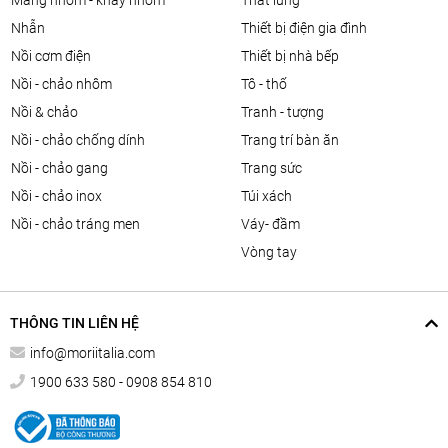
màng nhôm - khay nhôm
thắt lưng
nhẫn
thiết bị điện gia đình
nồi cơm điện
thiết bị nhà bếp
nồi - chảo nhôm
tô - thố
nồi & chảo
tranh - tượng
nồi - chảo chống dính
trang trí bàn ăn
nồi - chảo gang
trang sức
nồi - chảo inox
túi xách
nồi - chảo tráng men
váy- đầm
vòng tay
THÔNG TIN LIÊN HỆ
info@moriitalia.com
1900 633 580 - 0908 854 810