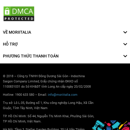
VỀ MORIITALIA
HỖ TRỢ
PHƯƠNG THỨC THANH TOÁN
© 2018 – Công ty TNHH Đông Dương Sài Gòn - Indochina
Saigon Company Limited; Giấy chứng nhận ĐKKD số
1100831031 do Sở KH&ĐT tỉnh Long An cấp ngày 20/02/2008
Hotline: 1900 633 580 – Email:
info@moriitalia.com
Trụ sở: Lô L.05, Đường số 1, Khu công nghiệp Long Hậu, Xã Cần
Giuộc, Tỉnh Tây Ninh, Việt Nam
TP. Hồ Chí Minh: Số 44, Nguyễn Thị Minh Khai, Phường Sài Gòn,
TP Hồ Chí Minh, Việt Nam.
Hà Nội: Tầng 3, Stellar Garden Building, 35 Lê Văn Thiêm,