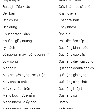
đá quý - điêu khắc
giấy thấm lọc cà phê
đèn bàn
khăn giấy ăn
đèn chùm
khăn trải bàn
đèn đứng
khay nhôm
khung tranh - ảnh
ống hút
khuôn - giấy nướng
phụ kiện làm bếp
ly - tách
quà tặng bình nước
lò nướng - máy nướng bánh mì
quà tặng cao cấp
lò vi sóng
quà tặng điện gia dụng
mặt nạ ý
quà tặng doanh nghiệp
máy chuyên dụng - máy trộn
quà tặng gia dụng
máy pha cà phê
quà tặng sinh nhật
máy xay - ép - trộn
quà tặng thủy tinh
màng bọc thực phẩm
quà tặng sứ
màng nhôm - giấy bạc
sofa ý