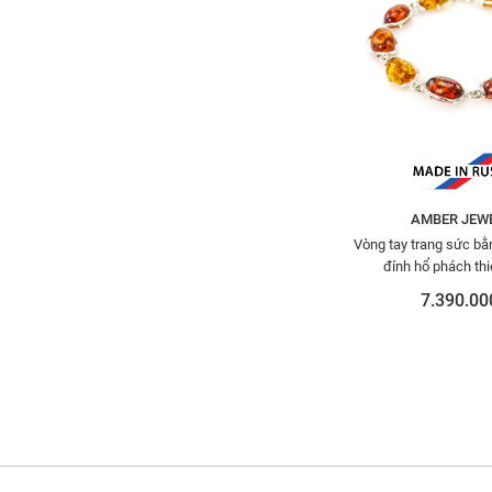
AMBER JEW
Vòng tay trang sức bằ
đính hổ phách thi
60772024
7.390.00