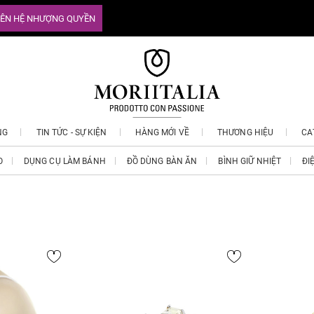
IÊN HỆ NHƯỢNG QUYỀN
NG
TIN TỨC - SỰ KIỆN
HÀNG MỚI VỀ
THƯƠNG HIỆU
CA
O
DỤNG CỤ LÀM BÁNH
ĐỒ DÙNG BÀN ĂN
BÌNH GIỮ NHIỆT
ĐI