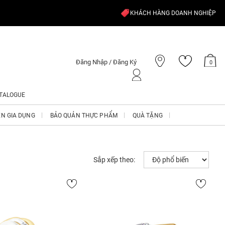
KHÁCH HÀNG DOANH NGHIỆP
Đăng Nhập / Đăng Ký
0
TALOGUE
ỆN GIA DỤNG
BẢO QUẢN THỰC PHẨM
QUÀ TẶNG
Sắp xếp theo: