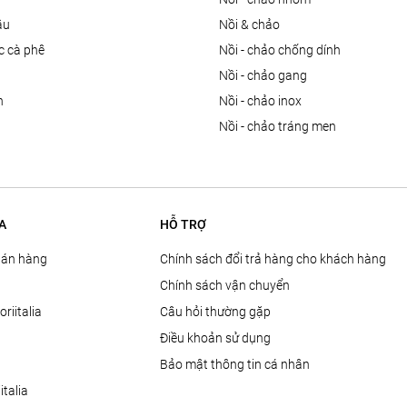
ầu
nồi & chảo
ọc cà phê
nồi - chảo chống dính
n
nồi - chảo gang
n
nồi - chảo inox
nồi - chảo tráng men
A
HỖ TRỢ
Bán hàng
Chính sách đổi trả hàng cho khách hàng
Chính sách vận chuyển
oriitalia
Câu hỏi thường gặp
Điều khoản sử dụng
Bảo mật thông tin cá nhân
talia