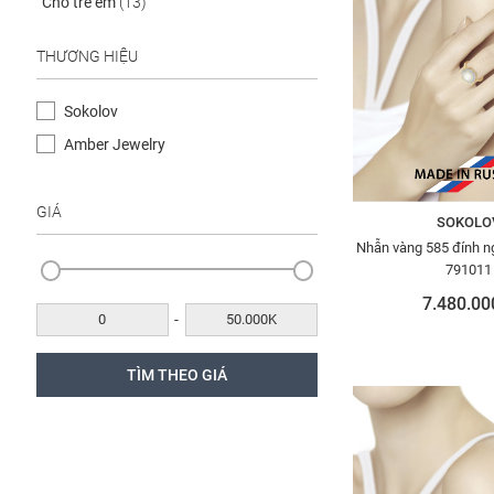
Cho trẻ em
(13)
THƯƠNG HIỆU
Sokolov
Amber Jewelry
GIÁ
SOKOLO
Nhẫn vàng 585 đính ng
791011
7.480.00
-