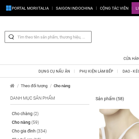
PORTAL MORIITALIA
SAIGON INDOCHINA
CỘNG TÁC VIÊN
L
CỬA HÀ
DỤNG CỤ NẤU ĂN
PHỤ KIỆN LÀM BẾP
DAO - KÉ
Theo đối tượng
Cho nàng
DANH MỤC SẢN PHẨM
Sản phẩm
(58)
Cho chàng
(2)
Cho nàng
(59)
Cho gia đình
(334)