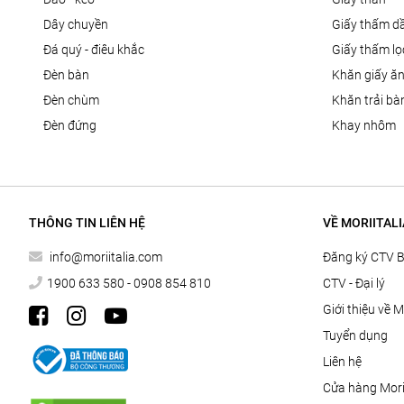
dây chuyền
giấy thấm d
đá quý - điêu khắc
giấy thấm l
đèn bàn
khăn giấy ă
đèn chùm
khăn trải bà
đèn đứng
khay nhôm
THÔNG TIN LIÊN HỆ
VỀ MORIITALI
info@moriitalia.com
Đăng ký CTV 
1900 633 580 - 0908 854 810
CTV - Đại lý
Giới thiệu về M
Tuyển dụng
Liên hệ
Cửa hàng Morii