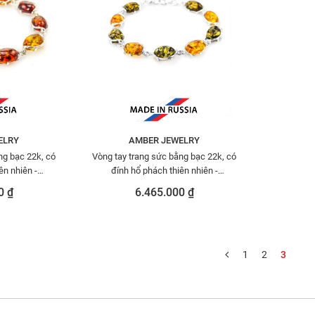
ELRY
AMBER JEWELRY
ng bạc 22k, có
Vòng tay trang sức bằng bạc 22k, có
ên nhiên -
đính hổ phách thiên nhiên -
20
6077204177
0 ₫
6.465.000 ₫
1
2
3