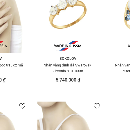
V
SOKOLOV
ọc trai, cz mã
Nhẫn vàng đính đá Swarovski
Nhẫn vàn
Zirconia 81010338
cươn
0 ₫
5.740.000 ₫