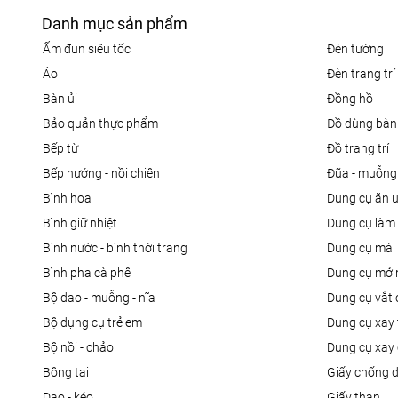
Danh mục sản phẩm
ấm đun siêu tốc
đèn tường
áo
đèn trang trí
bàn ủi
đồng hồ
bảo quản thực phẩm
đồ dùng bàn
bếp từ
đồ trang trí
bếp nướng - nồi chiên
đũa - muỗng
bình hoa
dụng cụ ăn 
bình giữ nhiệt
dụng cụ là
bình nước - bình thời trang
dụng cụ mài
bình pha cà phê
dụng cụ mở 
bộ dao - muỗng - nĩa
dụng cụ vắt
bộ dụng cụ trẻ em
dụng cụ xay 
bộ nồi - chảo
dụng cụ xay 
bông tai
giấy chống 
dao - kéo
giấy than