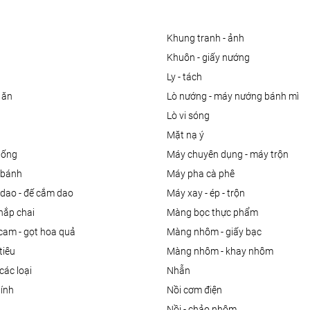
khung tranh - ảnh
khuôn - giấy nướng
ly - tách
 ăn
lò nướng - máy nướng bánh mì
lò vi sóng
mặt nạ ý
uống
máy chuyên dụng - máy trộn
m bánh
máy pha cà phê
 dao - đế cắm dao
máy xay - ép - trộn
nắp chai
màng bọc thực phẩm
 cam - gọt hoa quả
màng nhôm - giấy bạc
tiêu
màng nhôm - khay nhôm
các loại
nhẫn
dính
nồi cơm điện
nồi - chảo nhôm