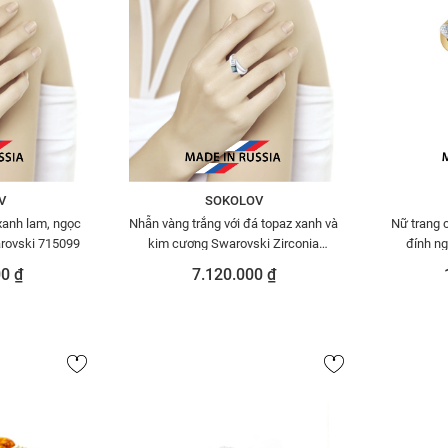
V
SOKOLOV
xanh lam, ngọc
Nhẫn vàng trắng với đá topaz xanh và
Nữ trang 
arovski 715099
kim cương Swarovski Zirconia
đính ng
715054
0 ₫
7.120.000 ₫