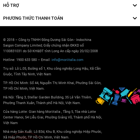
HỖ TRỢ
PHƯƠNG THỨC THANH TOÁN
© 2018 – Công ty TNHH Đông Dương Sài Gòn - Indochina
Saigon Company Limited; Giấy chứng nhận ĐKKD số
1100831031 do Sở KH&ĐT tỉnh Long An cấp ngày 20/02/2008
Hotline: 1900 633 580 – Email:
info@moriitalia.com
Trụ sở: Lô L.05, Đường số 1, Khu công nghiệp Long Hậu, Xã Cần
Giuộc, Tỉnh Tây Ninh, Việt Nam
TP. Hồ Chí Minh: Số 44, Nguyễn Thị Minh Khai, Phường Sài Gòn,
TP Hồ Chí Minh, Việt Nam.
Hà Nội: Tầng 3, Stellar Garden Building, 35 Lê Văn Thiêm,
Phường Thanh Xuân, Thành phố Hà Nội, Việt Nam.
Cửa hàng Lotte: Gian hàng Moriitalia , Tầng 5, Tòa nhà Lotte
Center Hanoi, 54 Liễu Giai, Phường Giảng Võ, Thành phố Hà Nội,
Việt Nam
Nhà máy Sản Xuất: Lô B3d, Khu B, Khu công nghiệp Hiệp Phước,
Xã Hiệp Phước, TP Hồ Chí Minh, Việt Nam.