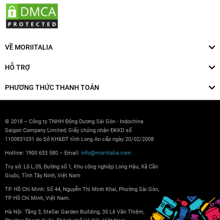
VỀ MORIITALIA
HỖ TRỢ
PHƯƠNG THỨC THANH TOÁN
© 2018 – Công ty TNHH Đông Dương Sài Gòn - Indochina
Saigon Company Limited; Giấy chứng nhận ĐKKD số
1100831031 do Sở KH&ĐT tỉnh Long An cấp ngày 20/02/2008
Hotline: 1900 633 580 – Email:
info@moriitalia.com
Trụ sở: Lô L.05, Đường số 1, Khu công nghiệp Long Hậu, Xã Cần
Giuộc, Tỉnh Tây Ninh, Việt Nam
TP. Hồ Chí Minh: Số 44, Nguyễn Thị Minh Khai, Phường Sài Gòn,
TP Hồ Chí Minh, Việt Nam.
Hà Nội: Tầng 3, Stellar Garden Building, 35 Lê Văn Thiêm,