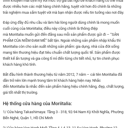
trình khuyến mãi định kỳ với mức trợ giá bất ngờ để khách hàng có thể mua
được nhiều hơn các mặt hàng chính hãng, tuyệt vời hơn đó chính là những
trải nghiệm mua sắm tuyệt vời mà bạn nhận được nếu tin tưởng vào nơi đây.
Đáp ứng đầy đủ nhu cầu và làm hài lòng người dùng chính là mong muốn
cuối cùng của Moriiitalia; điều này cũng chính là thông điệp
mà Moriitalia muốn gửi đến đằng sau mỗi sản phẩm được gửi đi – “SẢN
PHẨM CỦA NIỀM ĐAM MÊ” bất tận. Ngoài những sản phẩm nhập khẩu thì
Moriitalia còn cho sản xuất những sản phẩm: gia dụng, nhà cửa đời sống
mang tên thương hiệu đạt tiêu chuẩn chất lượng quốc tế. Sản phẩm được
thiết kế ấn tượng và gia công tỉ mỉ đến từng chi tiết nhỏ, tự tin chinh phục
khách hàng khó tính.
Bắt đầu hình thành thương hiệu từ năm 2012, 7 năm – cái tên Moriitalia đã
dần trở nên lớn mạnh trong tâm trí khách hàng hiện nay. Nhắc
đến Moriitalia là nhắc đến sản phẩm hàng hiệu chính hãng, đẹp, chất lượng,
giá tốt nhất thị trường.
Hệ thống cửa hàng của Moriitalia:
1/ Cửa hàng Takashimaya: Tầng 3 - 318, 92-94 Nam Kỳ Khởi Nghĩa, Phường
Bến Nghé, Quận 1, Hồ Chí Minh
2/ Cửa hàng Vạn Hạnh Mall: Tầng 4, L4-13, 11 Sư Vạn Hạnh, Phường 12,