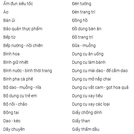
ấm đun siêu tốc
đèn tường
áo
đèn trang trí
bàn ủi
đồng hồ
bảo quản thực phẩm
đồ dùng bàn ăn
bếp từ
đồ trang trí
bếp nướng - nồi chiên
đũa - muỗng
bình hoa
dụng cụ ăn uống
bình giữ nhiệt
dụng cụ làm bánh
bình nước - bình thời trang
dụng cụ mài dao - đế cắm dao
bình pha cà phê
dụng cụ mở nắp chai
bộ dao - muỗng - nĩa
dụng cụ vắt cam - gọt hoa quả
bộ dụng cụ trẻ em
dụng cụ xay tiêu
bộ nồi - chảo
dụng cụ xay các loại
bông tai
giấy chống dính
dao - kéo
giấy than
dây chuyền
giấy thấm dầu