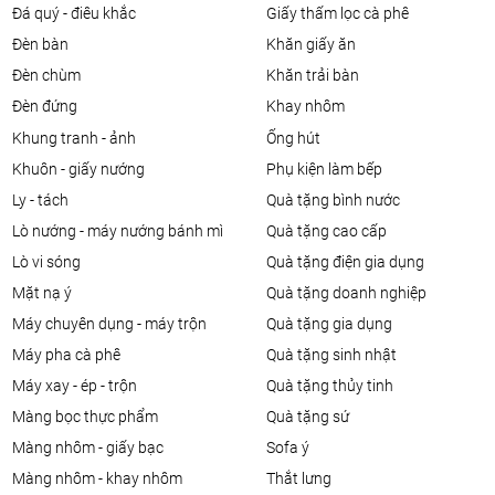
đá quý - điêu khắc
giấy thấm lọc cà phê
đèn bàn
khăn giấy ăn
đèn chùm
khăn trải bàn
đèn đứng
khay nhôm
khung tranh - ảnh
ống hút
khuôn - giấy nướng
phụ kiện làm bếp
ly - tách
quà tặng bình nước
lò nướng - máy nướng bánh mì
quà tặng cao cấp
lò vi sóng
quà tặng điện gia dụng
mặt nạ ý
quà tặng doanh nghiệp
máy chuyên dụng - máy trộn
quà tặng gia dụng
máy pha cà phê
quà tặng sinh nhật
máy xay - ép - trộn
quà tặng thủy tinh
màng bọc thực phẩm
quà tặng sứ
màng nhôm - giấy bạc
sofa ý
màng nhôm - khay nhôm
thắt lưng