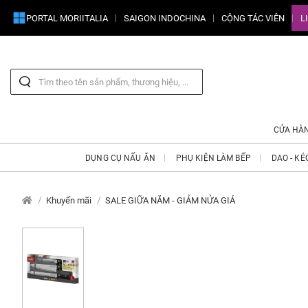
PORTAL MORIITALIA
SAIGON INDOCHINA
CỘNG TÁC VIÊN
L
CỬA HÀ
DỤNG CỤ NẤU ĂN
PHỤ KIỆN LÀM BẾP
DAO - KÉ
Khuyến mãi
SALE GIỮA NĂM - GIẢM NỬA GIÁ