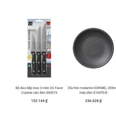
Bộ dao bếp inox 3 món CS Favor
Dĩa tròn melamin KORMEL 255
Cuisine cán đen 004576
màu đen E10470.B
153.144 ₫
236.628 ₫