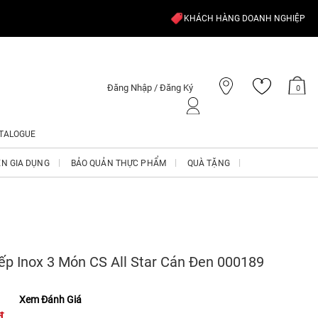
KHÁCH HÀNG DOANH NGHIỆP
Đăng Nhập / Đăng Ký
0
TALOGUE
ỆN GIA DỤNG
BẢO QUẢN THỰC PHẨM
QUÀ TẶNG
ếp Inox 3 Món CS All Star Cán Đen 000189
Xem Đánh Giá
₫