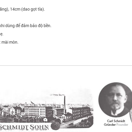
ăng), 14cm (dao gọt tỉa).
khi dùng để đảm bảo độ bền.
ẹ.
ất mài mòn.