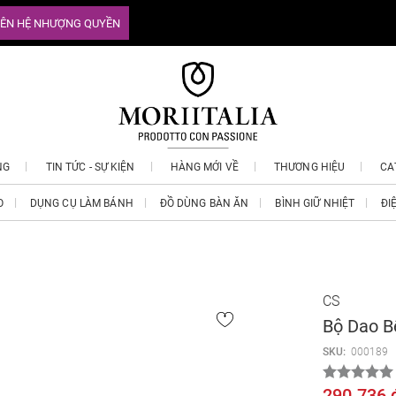
IÊN HỆ NHƯỢNG QUYỀN
NG
TIN TỨC - SỰ KIỆN
HÀNG MỚI VỀ
THƯƠNG HIỆU
CA
O
DỤNG CỤ LÀM BÁNH
ĐỒ DÙNG BÀN ĂN
BÌNH GIỮ NHIỆT
ĐI
CS
Bộ Dao B
SKU:
000189
290.736 