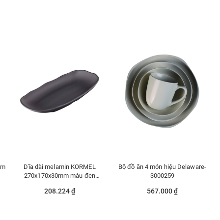
mm
Dĩa dài melamin KORMEL
Bộ đồ ăn 4 món hiệu Delaware-
270x170x30mm màu đen
3000259
E10703.B
208.224 ₫
567.000 ₫