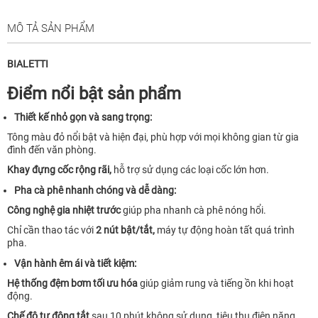
MÔ TẢ SẢN PHẨM
BIALETTI
Điểm nổi bật sản phẩm
Thiết kế nhỏ gọn và sang trọng:
Tông màu đỏ nổi bật và hiện đại, phù hợp với mọi không gian từ gia
đình đến văn phòng.
Khay đựng cốc rộng rãi,
hỗ trợ sử dụng các loại cốc lớn hơn.
Pha cà phê nhanh chóng và dễ dàng:
Công nghệ gia nhiệt trước
giúp pha nhanh cà phê nóng hổi.
Chỉ cần thao tác với
2 nút bật/tắt,
máy tự động hoàn tất quá trình
pha.
Vận hành êm ái và tiết kiệm:
Hệ thống đệm bơm tối ưu hóa
giúp giảm rung và tiếng ồn khi hoạt
động.
Chế độ tự động tắt
sau 10 phút không sử dụng, tiêu thụ điện năng