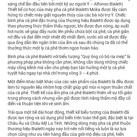
sáng chế lần đầu tiên bởi một kỹ sư người Ý – Alfonso Bialetti.
Thiết kế cơ học của máy pha cà phê Bialetti Moka được lấy cảm
hứng từ chiếc máy giặt nguyên thủy của các bà nội trợ Ý. Chiếc
bình pha cà phê đặc trưng của thương hiệu Bialetti được áp dụng
theo phương thức thẩm thấu ngược, khi được đun nóng, áp suất
hơi nước sẽ giúp đẩy nước lên phễu chứa bột cà phê, cà phê giãn
nở đều và đạt đến một nhiệt độ nhất định, nước sôi sẽ được đẩy
qua ống dẫn lên ngăn trên của ấm và sau đó chúng ta đã có thể
thưởng thức một ly cà phê thơm ngon hoàn hảo.
Bình pha cà phê Bialetti với biểu tượng “Quý ông có bộ ria mép” là
phương pháp pha không cần phin, không cần dùng những chiếc
máy cồng kềnh mà vẫn cho phép bạn tận hưởng một ly cà phê
tuyệt hảo ngay tại nhà chỉ trong vòng 3 – 4 phút.
Một điểm khác biệt khác của các sản phẩm của Bialetti là đều được
làm từ nguyên liệu nhôm hợp chất giúp giữ mùi vị ngon thuần chất
của cà phê. Thiết kế của ấm pha cà phê Bialetti thiên về sự tối giản
trong phong cách nhưng vẫn giữ được tính năng thẩm mỹ đầy cổ
điển và thuận tiện khi vệ sinh ấm.
Trải qua một bề dài hoạt động, thiết kế biểu tượng của Bialetti đã
được lan rộng và sử dụng phổ biến trên toàn thế giới, đặc biệt là tại
Châu Âu và Châu Mỹ La Tinh. Những dòng máy pha cà phê thuộc
thương hiệu Bialetti ngày nay trở nên nổi tiếng và luôn là sự lựa
chọn cũng như ưu tiên hàng đầu của giới mộ điệu cà phê, hiển