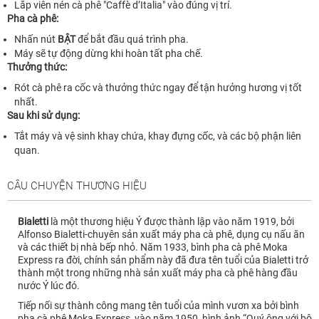
Lắp viên nén cà phê "Caffè d’Italia" vào đúng vị trí.
Pha cà phê:
Nhấn nút
BẬT
để bắt đầu quá trình pha.
Máy sẽ tự động dừng khi hoàn tất pha chế.
Thưởng thức:
Rót cà phê ra cốc và thưởng thức ngay để tận hưởng hương vị tốt
nhất.
Sau khi sử dụng:
Tắt máy và vệ sinh khay chứa, khay đựng cốc, và các bộ phận liên
quan.
CÂU CHUYỆN THƯƠNG HIỆU
Bialetti
là một thương hiệu Ý được thành lập vào năm 1919, bởi
Alfonso Bialetti-chuyên sản xuất máy pha cà phê, dụng cụ nấu ăn
và các thiết bị nhà bếp nhỏ. Năm 1933, bình pha cà phê Moka
Express ra đời, chính sản phẩm này đã đưa tên tuổi của Bialetti trở
thành một trong những nhà sản xuất máy pha cà phê hàng đầu
nước Ý lúc đó.
Tiếp nối sự thành công mang tên tuổi của mình vươn xa bởi bình
pha cà phê Moka Express, vào năm 1950, hình ảnh “Quý ông với bộ