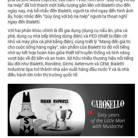
ria mép” đã trở thành một biểu tượng gắn liền với Bialetti cho đến
ngày nay, mà hễ nhắc đến Bialetti, người ta nhớ ngay đến hình ảnh
ấy, hoặc nhắc đến “Qúy ông với bộ ria mép” người ta thoạt nghĩ
ngay đến Bialetti.
Với hai phân khúc chính là đồ gia dụng (dụng cụ nấu ăn, pha cà
phê, dụng cụ nhà bếp không dùng điện) và PED (thiết bị điện cỡ
nhỏ và máy pha cà phê bằng điện), cùng triết lý “Mang đến giá trị
cho cuộc sống hàng ngày", sản phẩm của Bialetti từ đó nổi tiếng
nhờ sự kết hợp hoàn hảo giữa thiết kế truyền thống và tính năng
vượt bậc về độ bền và an toàn. Sở hữu nhiều thương hiệu nổi tiếng
lâu đời như Bialetti, Rondine, Girmi, Aeternum và CEM, Bialetti
Industrie Spa trở thành nhà sản xuất hàng đầu nước Ý và là nhà
điều hành lớn trên thị trường quốc tế.