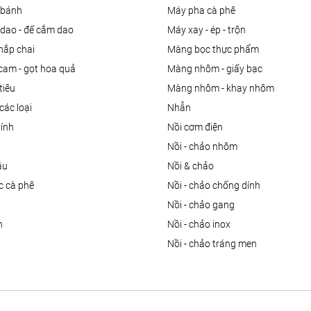
m bánh
máy pha cà phê
 dao - đế cắm dao
máy xay - ép - trộn
nắp chai
màng bọc thực phẩm
 cam - gọt hoa quả
màng nhôm - giấy bạc
tiêu
màng nhôm - khay nhôm
các loại
nhẫn
dính
nồi cơm điện
nồi - chảo nhôm
ầu
nồi & chảo
ọc cà phê
nồi - chảo chống dính
n
nồi - chảo gang
n
nồi - chảo inox
nồi - chảo tráng men