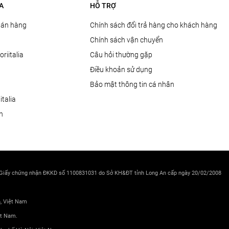
A
HỖ TRỢ
Bán hàng
Chính sách đổi trả hàng cho khách hàng
Chính sách vận chuyển
oriitalia
Câu hỏi thường gặp
Điều khoản sử dụng
Bảo mật thông tin cá nhân
talia
ện
 Giấy chứng nhận ĐKKD số 1100831031 do Sở KH&ĐT tỉnh Long An cấp ngày 20/02/2008
h, Việt Nam
ệt Nam.