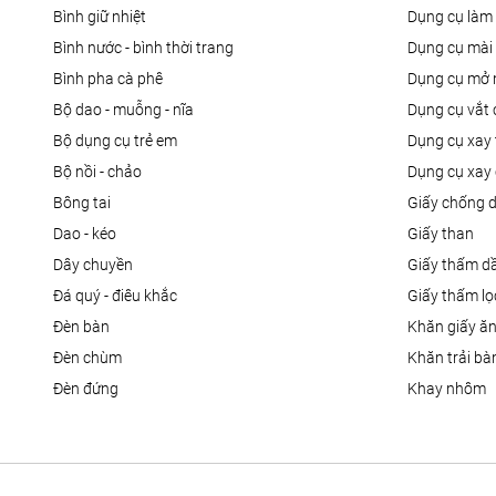
bình giữ nhiệt
dụng cụ là
bình nước - bình thời trang
dụng cụ mài
bình pha cà phê
dụng cụ mở 
bộ dao - muỗng - nĩa
dụng cụ vắt
bộ dụng cụ trẻ em
dụng cụ xay 
bộ nồi - chảo
dụng cụ xay 
bông tai
giấy chống 
dao - kéo
giấy than
dây chuyền
giấy thấm d
đá quý - điêu khắc
giấy thấm l
đèn bàn
khăn giấy ă
đèn chùm
khăn trải bà
đèn đứng
khay nhôm