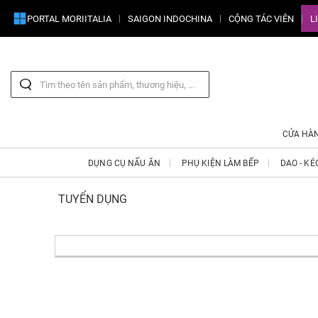
PORTAL MORIITALIA
SAIGON INDOCHINA
CỘNG TÁC VIÊN
L
CỬA HÀ
DỤNG CỤ NẤU ĂN
PHỤ KIỆN LÀM BẾP
DAO - KÉ
TUYỂN DỤNG