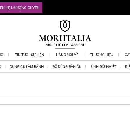
IÊN HỆ NHƯỢNG QUYỀN
NG
TIN TỨC - SỰ KIỆN
HÀNG MỚI VỀ
THƯƠNG HIỆU
CA
O
DỤNG CỤ LÀM BÁNH
ĐỒ DÙNG BÀN ĂN
BÌNH GIỮ NHIỆT
ĐI