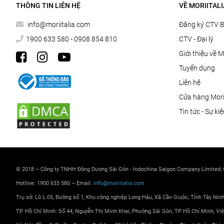
THÔNG TIN LIÊN HỆ
VỀ MORIITALI
info@moriitalia.com
Đăng ký CTV 
1900 633 580 - 0908 854 810
CTV - Đại lý
Giới thiệu về M
Tuyển dụng
Liên hệ
Cửa hàng Morii
Tin tức - Sự ki
© 2018 – Công ty TNHH Đông Dương Sài Gòn - Indochina Saigon Company Limited;
Hotline: 1900 633 580 – Email:
info@moriitalia.com
Trụ sở: Lô L.05, Đường số 1, Khu công nghiệp Long Hậu, Xã Cần Giuộc, Tỉnh Tây Nin
TP. Hồ Chí Minh: Số 44, Nguyễn Thị Minh Khai, Phường Sài Gòn, TP Hồ Chí Minh, Vi