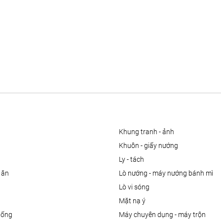
khung tranh - ảnh
khuôn - giấy nướng
ly - tách
 ăn
lò nướng - máy nướng bánh mì
lò vi sóng
mặt nạ ý
uống
máy chuyên dụng - máy trộn