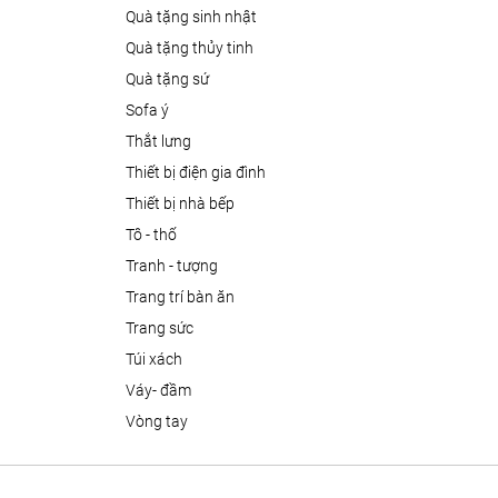
quà tặng sinh nhật
quà tặng thủy tinh
quà tặng sứ
sofa ý
thắt lưng
thiết bị điện gia đình
thiết bị nhà bếp
tô - thố
tranh - tượng
trang trí bàn ăn
trang sức
túi xách
váy- đầm
vòng tay