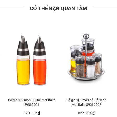
CÓ THỂ BẠN QUAN TÂM
Bộ gia vị 2 món 300ml Moriitalia
Bộ gia vị 5 món có Đế xách
89362001
Moriitalia 89012002
320.112 ₫
525.204 ₫