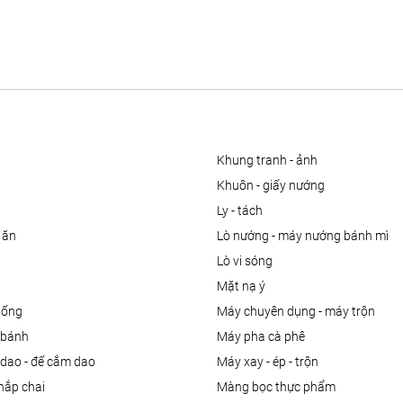
khung tranh - ảnh
khuôn - giấy nướng
ly - tách
 ăn
lò nướng - máy nướng bánh mì
lò vi sóng
mặt nạ ý
uống
máy chuyên dụng - máy trộn
m bánh
máy pha cà phê
 dao - đế cắm dao
máy xay - ép - trộn
nắp chai
màng bọc thực phẩm