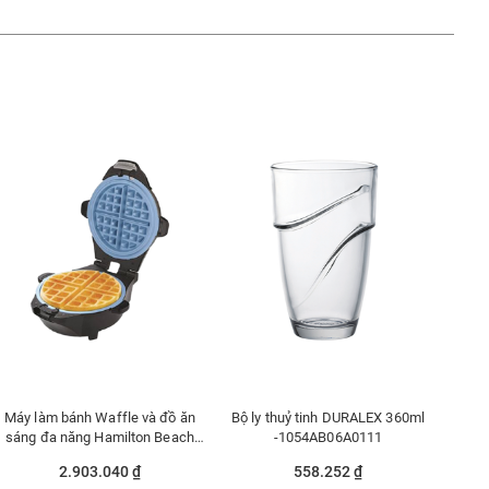
Máy làm bánh Waffle và đồ ăn
Bộ ly thuỷ tinh DURALEX 360ml
sáng đa năng Hamilton Beach
-1054AB06A0111
26049-IN
2.903.040 ₫
558.252 ₫