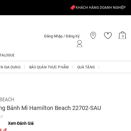
KHÁCH HÀNG DOANH NGHIỆP
Đăng Nhập / Đăng Ký
0
TALOGUE
ỆN GIA DỤNG
BẢO QUẢN THỰC PHẨM
QUÀ TẶNG
 BEACH
g Bánh Mì Hamilton Beach 22702-SAU
AU
Xem Đánh Giá
8 ₫