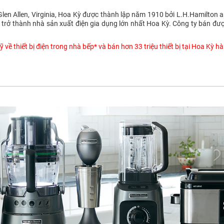
 Glen Allen, Virginia, Hoa Kỳ được thành lập năm 1910 bởi L.H.Hamilton
 trở thành nhà sản xuất điện gia dụng lớn nhất Hoa Kỳ. Công ty bán đư
 về thiết bị điện trong nhà bếp*
và bán hơn 33 triệu thiết bị tại Hoa Kỳ 