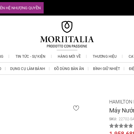
IÊN HỆ NHƯỢNG QUYỀN
NG
TIN TỨC - SỰ KIỆN
HÀNG MỚI VỀ
THƯƠNG HIỆU
CA
O
DỤNG CỤ LÀM BÁNH
ĐỒ DÙNG BÀN ĂN
BÌNH GIỮ NHIỆT
ĐI
HAMILTON
Máy Nướn
SKU:
22702-S
1.958.68