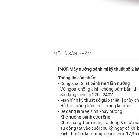
MÔ TẢ SẢN PHẨM
[MỚI] Máy nướng bánh mì kỹ thuật số 2 l
Thông tin sản phẩm:
- Công suất
2 lát bánh mì 1 lần nướng
- Vỏ ngoài chống dính, chống bám bẩn, thi
- Sử dụng điện áp 220 - 240V
- Màn hình kỹ thuật số giúp thiết lập tùy
- Hỗ trợ nướng bánh mì nướng lát nhỏ
- Dễ dàng làm vệ sinh khay nướng
-
Khe nướng bánh cực rộng
- Chức năng: hâm nóng, rã đông & chức n
- Tự động tắt vào cuối chu kỳ, ngay cả khi 
- Kích thước (dài x rộng x cao - cm): 17,35