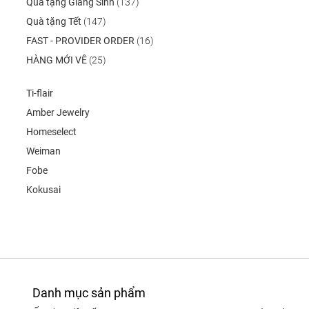
Quà tặng Giáng Sinh
(137)
Quà tặng Tết
(147)
FAST - PROVIDER ORDER
(16)
HÀNG MỚI VÊ
(25)
Ti-flair
Amber Jewelry
Homeselect
Weiman
Fobe
Kokusai
Danh mục sản phẩm