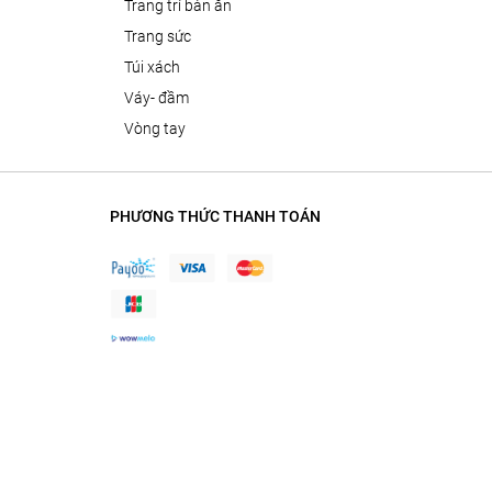
trang trí bàn ăn
trang sức
túi xách
váy- đầm
vòng tay
PHƯƠNG THỨC THANH TOÁN