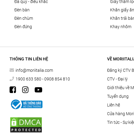
đá quý - điêu khắc
giấy thấm l
đèn bàn
khăn giấy ă
đèn chùm
khăn trải bà
đèn đứng
khay nhôm
THÔNG TIN LIÊN HỆ
VỀ MORIITALI
info@moriitalia.com
Đăng ký CTV 
1900 633 580 - 0908 854 810
CTV - Đại lý
Giới thiệu về M
Tuyển dụng
Liên hệ
Cửa hàng Morii
Tin tức - Sự ki