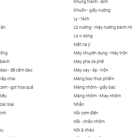
khung tranh - ảnh
khuôn - giấy nướng
ly - tách
 ăn
lò nướng - máy nướng bánh mì
lò vi sóng
mặt nạ ý
uống
máy chuyên dụng - máy trộn
m bánh
máy pha cà phê
 dao - đế cắm dao
máy xay - ép - trộn
nắp chai
màng bọc thực phẩm
 cam - gọt hoa quả
màng nhôm - giấy bạc
tiêu
màng nhôm - khay nhôm
các loại
nhẫn
dính
nồi cơm điện
nồi - chảo nhôm
ầu
nồi & chảo