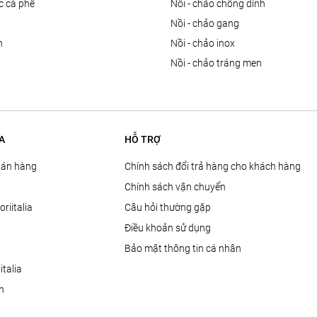
ọc cà phê
nồi - chảo chống dính
n
nồi - chảo gang
n
nồi - chảo inox
nồi - chảo tráng men
A
HỖ TRỢ
Bán hàng
Chính sách đổi trả hàng cho khách hàng
Chính sách vận chuyển
oriitalia
Câu hỏi thường gặp
Điều khoản sử dụng
Bảo mật thông tin cá nhân
talia
ện