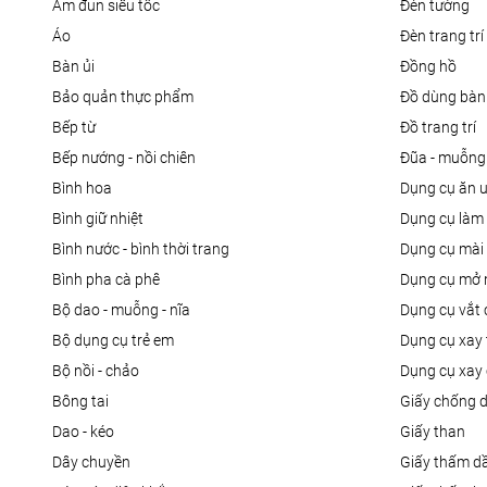
ấm đun siêu tốc
đèn tường
áo
đèn trang trí
bàn ủi
đồng hồ
bảo quản thực phẩm
đồ dùng bàn
bếp từ
đồ trang trí
bếp nướng - nồi chiên
đũa - muỗng
bình hoa
dụng cụ ăn 
bình giữ nhiệt
dụng cụ là
bình nước - bình thời trang
dụng cụ mài
bình pha cà phê
dụng cụ mở 
bộ dao - muỗng - nĩa
dụng cụ vắt
bộ dụng cụ trẻ em
dụng cụ xay 
bộ nồi - chảo
dụng cụ xay 
bông tai
giấy chống 
dao - kéo
giấy than
dây chuyền
giấy thấm d