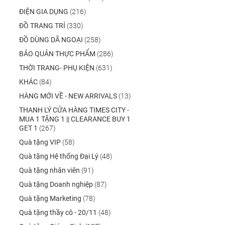
ĐIỆN GIA DỤNG
(216)
ĐỒ TRANG TRÍ
(330)
ĐỒ DÙNG DÃ NGOẠI
(258)
BẢO QUẢN THỰC PHẨM
(286)
THỜI TRANG- PHỤ KIỆN
(631)
KHÁC
(84)
HÀNG MỚI VỀ - NEW ARRIVALS
(13)
THANH LÝ CỬA HÀNG TIMES CITY -
MUA 1 TẶNG 1 || CLEARANCE BUY 1
GET 1
(267)
Quà tặng VIP
(58)
Quà tặng Hệ thống Đại Lý
(48)
Quà tặng nhân viên
(91)
Quà tặng Doanh nghiệp
(87)
Quà tặng Marketing
(78)
Quà tặng thầy cô - 20/11
(48)