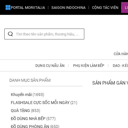
PORTAL MORIITALIA
SAIGON INDOCHINA
CỘNG TÁC VIÊN
L
CỬA HÀ
DỤNG CỤ NẤU ĂN
PHỤ KIỆN LÀM BẾP
DAO - KÉ
DANH MỤC SẢN PHẨM
SẢN PHẨM GÁN V
Khuyến mãi
(1693)
FLASHSALE CỰC SỐC MỖI NGÀY
(21)
QUÀ TẶNG
(853)
ĐỒ DÙNG NHÀ BẾP
(577)
ĐỒ DÙNG PHÒNG ĂN
(650)