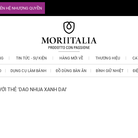
IÊN HỆ NHƯỢNG QUYỀN
NG
TIN TỨC - SỰ KIỆN
HÀNG MỚI VỀ
THƯƠNG HIỆU
CA
O
DỤNG CỤ LÀM BÁNH
ĐỒ DÙNG BÀN ĂN
BÌNH GIỮ NHIỆT
ĐI
ỚI THẺ 'DAO NHUA XANH DAI'