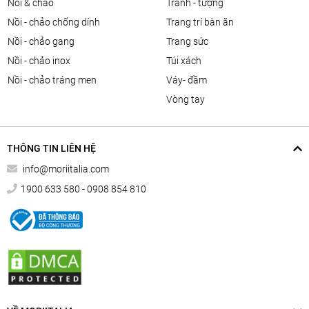
nồi & chảo
tranh - tượng
nồi - chảo chống dính
trang trí bàn ăn
nồi - chảo gang
trang sức
nồi - chảo inox
túi xách
nồi - chảo tráng men
váy- đầm
vòng tay
THÔNG TIN LIÊN HỆ
info@moriitalia.com
1900 633 580 - 0908 854 810