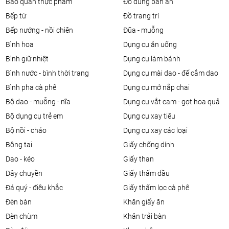
bảo quản thực phẩm
đồ dùng bàn ăn
bếp từ
đồ trang trí
bếp nướng - nồi chiên
đũa - muỗng
bình hoa
dụng cụ ăn uống
bình giữ nhiệt
dụng cụ làm bánh
bình nước - bình thời trang
dụng cụ mài dao - đế cắm dao
bình pha cà phê
dụng cụ mở nắp chai
bộ dao - muỗng - nĩa
dụng cụ vắt cam - gọt hoa quả
bộ dụng cụ trẻ em
dụng cụ xay tiêu
bộ nồi - chảo
dụng cụ xay các loại
bông tai
giấy chống dính
dao - kéo
giấy than
dây chuyền
giấy thấm dầu
đá quý - điêu khắc
giấy thấm lọc cà phê
đèn bàn
khăn giấy ăn
đèn chùm
khăn trải bàn