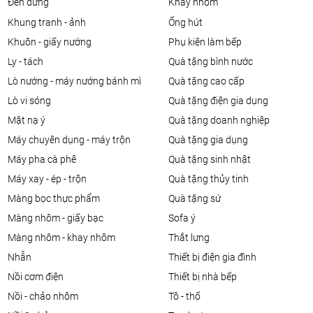
đèn đứng
khay nhôm
khung tranh - ảnh
ống hút
khuôn - giấy nướng
phụ kiện làm bếp
ly - tách
quà tặng bình nước
lò nướng - máy nướng bánh mì
quà tặng cao cấp
lò vi sóng
quà tặng điện gia dụng
mặt nạ ý
quà tặng doanh nghiệp
máy chuyên dụng - máy trộn
quà tặng gia dụng
máy pha cà phê
quà tặng sinh nhật
máy xay - ép - trộn
quà tặng thủy tinh
màng bọc thực phẩm
quà tặng sứ
màng nhôm - giấy bạc
sofa ý
màng nhôm - khay nhôm
thắt lưng
nhẫn
thiết bị điện gia đình
nồi cơm điện
thiết bị nhà bếp
nồi - chảo nhôm
tô - thố