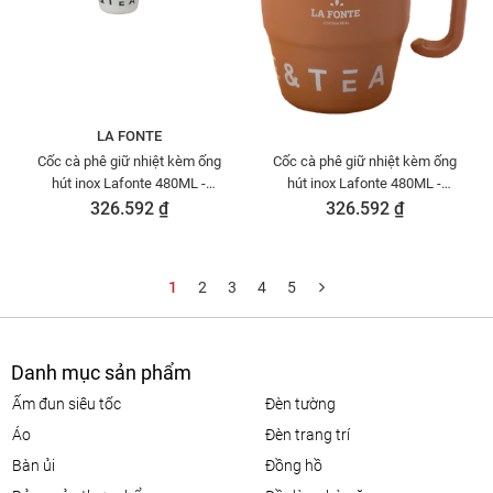
LA FONTE
Cốc cà phê giữ nhiệt kèm ống
Cốc cà phê giữ nhiệt kèm ống
hút inox Lafonte 480ML -
hút inox Lafonte 480ML -
012782
012782-BRO
326.592 ₫
326.592 ₫
1
2
3
4
5
Danh mục sản phẩm
ấm đun siêu tốc
đèn tường
áo
đèn trang trí
bàn ủi
đồng hồ