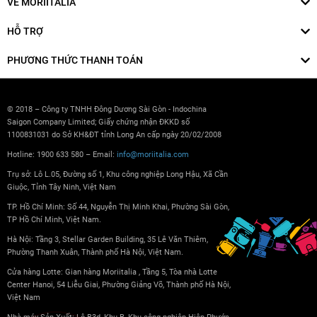
VỀ MORIITALIA
HỖ TRỢ
PHƯƠNG THỨC THANH TOÁN
© 2018 – Công ty TNHH Đông Dương Sài Gòn - Indochina
Saigon Company Limited; Giấy chứng nhận ĐKKD số
1100831031 do Sở KH&ĐT tỉnh Long An cấp ngày 20/02/2008
Hotline: 1900 633 580 – Email:
info@moriitalia.com
Trụ sở: Lô L.05, Đường số 1, Khu công nghiệp Long Hậu, Xã Cần
Giuộc, Tỉnh Tây Ninh, Việt Nam
TP. Hồ Chí Minh: Số 44, Nguyễn Thị Minh Khai, Phường Sài Gòn,
TP Hồ Chí Minh, Việt Nam.
Hà Nội: Tầng 3, Stellar Garden Building, 35 Lê Văn Thiêm,
Phường Thanh Xuân, Thành phố Hà Nội, Việt Nam.
Cửa hàng Lotte: Gian hàng Moriitalia , Tầng 5, Tòa nhà Lotte
Center Hanoi, 54 Liễu Giai, Phường Giảng Võ, Thành phố Hà Nội,
Việt Nam