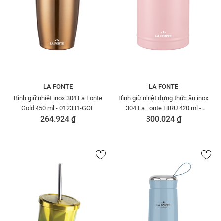
LA FONTE
LA FONTE
Bình giữ nhiệt inox 304 La Fonte
Bình giữ nhiệt đựng thức ăn inox
Gold 450 ml - 012331-GOL
304 La Fonte HIRU 420 ml -
012348-PIN
264.924 ₫
300.024 ₫