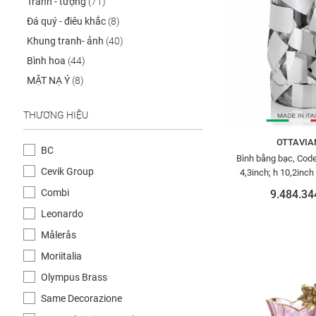
Tranh - tượng
(71)
Đá quý - điêu khắc
(8)
Khung tranh- ảnh
(40)
Bình hoa
(44)
MẶT NẠ Ý
(8)
THƯƠNG HIỆU
OTTAVIA
BC
Bình bằng bạc, Code:77241,size
Cevik Group
4,3inch; h 10,2inch
OTTAVIA
Combi
9.484.34
Leonardo
Målerås
Moriitalia
Olympus Brass
Same Decorazione