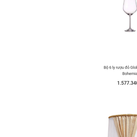
Bộ 6 ly rượu đỏ Glo
Bohemi
1.577.34