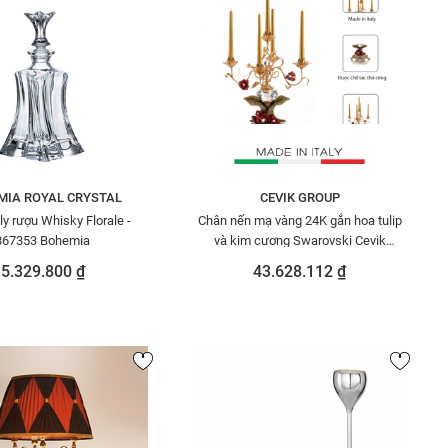
MIA ROYAL CRYSTAL
CEVIK GROUP
ly rượu Whisky Florale -
Chân nến mạ vàng 24K gắn hoa tulip
867353 Bohemia
và kim cương Swarovski Cevik
3NI.PC5/100/OW
5.329.800 ₫
43.628.112 ₫