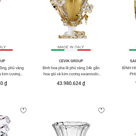
OUP
CEVIK GROUP
SA
hồng, phủ vàng
Bình hoa pha lê phủ vàng 24k gắn
BÌNH HO
à kim cương
hoa gió và kim cương swarovski
PH
T.VHR/141/O
Cevik 3NT.VBOTOS/75/W
0 ₫
43.980.624 ₫