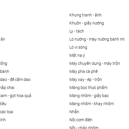
khung tranh - ảnh
khuôn - giấy nướng
ly - tách
 ăn
lò nướng - máy nướng bánh mì
lò vi sóng
mặt nạ ý
uống
máy chuyên dụng - máy trộn
m bánh
máy pha cà phê
 dao - đế cắm dao
máy xay - ép - trộn
nắp chai
màng bọc thực phẩm
 cam - gọt hoa quả
màng nhôm - giấy bạc
tiêu
màng nhôm - khay nhôm
các loại
nhẫn
dính
nồi cơm điện
nồi - chảo nhôm