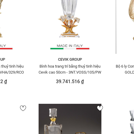
OUP
CEVIK GROUP
 thuỷ tinh hiệu
Bình hoa trang trí bằng thuỷ tinh hiệu
Bộ 6 ly C
T.VHA/329/RCO
Cevik cao 50cm - 3NT.VOSS/105/PW
GOLD
2 ₫
39.741.516 ₫