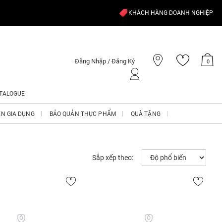
KHÁCH HÀNG DOANH NGHIỆP
Đăng Nhập / Đăng Ký
0
TALOGUE
ỆN GIA DỤNG
BẢO QUẢN THỰC PHẨM
QUÀ TẶNG
Sắp xếp theo: