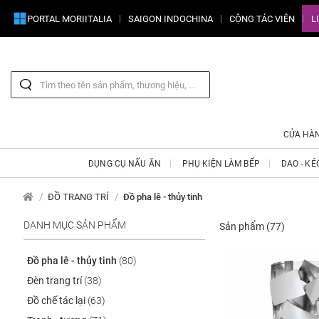
PORTAL MORIITALIA
SAIGON INDOCHINA
CỘNG TÁC VIÊN
L
CỬA HÀ
DỤNG CỤ NẤU ĂN
PHỤ KIỆN LÀM BẾP
DAO - KÉ
ĐỒ TRANG TRÍ
Đồ pha lê - thủy tinh
DANH MỤC SẢN PHẨM
Sản phẩm
(77)
Đồ pha lê - thủy tinh
(80)
Đèn trang trí
(38)
Đồ chế tác lại
(63)