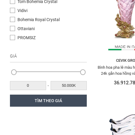
Tom Bohemia Crystal
Vidivi
Bohemia Royal Crystal
Ottaviani
PROMSIZ
GIÁ
CEVIK GR
Bình hoa pha lê màu 
24k gắn hoa hồng v
swarovski Cevik 3N
36.912.78
-