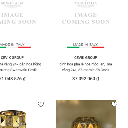
CEVIK GROUP
CEVIK GROUP
mạ vàng 24k gắn hoa hồng
bình hoa pha lê hoa mộc lan, mạ
cương Swarovski Cevik
vàng 24k, đá marble đỏ Cevik
NT.OTVHW/251/W
51.048.576 ₫
37.092.060 ₫