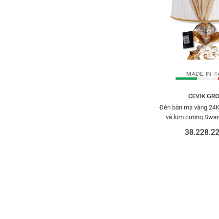
CEVIK GR
Đèn bàn mạ vàng 24K 
và kim cương Swar
3NQ.L/100
38.228.22