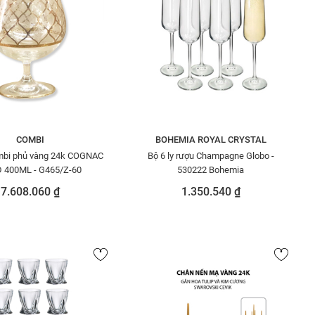
COMBI
BOHEMIA ROYAL CRYSTAL
ombi phủ vàng 24k COGNAC
Bộ 6 ly rượu Champagne Globo -
 400ML - G465/Z-60
530222 Bohemia
7.608.060 ₫
1.350.540 ₫