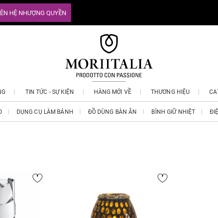
IÊN HỆ NHƯỢNG QUYỀN
NG
TIN TỨC - SỰ KIỆN
HÀNG MỚI VỀ
THƯƠNG HIỆU
CA
O
DỤNG CỤ LÀM BÁNH
ĐỒ DÙNG BÀN ĂN
BÌNH GIỮ NHIỆT
ĐI