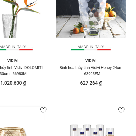
VIDIVI
VIDIVI
thủy tinh Vidivi DOLOMITI
Bình hoa thủy tinh Vidivi Honey 24cm
30cm - 66983M
- 63923EM
1.020.600 ₫
627.264 ₫