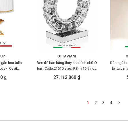
OUP
OTTAVIANI
O
gắn hoa tulip
Đèn để bàn bằng thủy tinh hình chữ O
Đèn ngủ ho
ovski Cevik
lớn , Code:21510,size: 9,8- h 16,9inch
lê italy m
/OW
nhãn hiệu : OTTAVIAN-
0 ₫
27.112.860 ₫
1
2
3
4