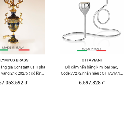
LYMPUS BRASS
OTTAVIANI
àng gia Constantius II pha
Đồ cắm nến bằng kim loại bạc,
ạ vàng 24k 202/6 ( có lồng
Code:77272,nhãn hiệu : OTTAVIANI,
chụp)
size: 10,3x5inch; h 9,6inch-
57.053.592 ₫
6.597.828 ₫