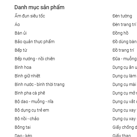
Danh mục sản phẩm
ấm đun siêu tốc
đèn tường
áo
đèn trang trí
bàn ủi
đồng hồ
bảo quản thực phẩm
đồ dùng bàn
bếp từ
đồ trang trí
bếp nướng - nồi chiên
đũa - muỗng
bình hoa
dụng cụ ăn 
bình giữ nhiệt
dụng cụ là
bình nước - bình thời trang
dụng cụ mài
bình pha cà phê
dụng cụ mở 
bộ dao - muỗng - nĩa
dụng cụ vắt
bộ dụng cụ trẻ em
dụng cụ xay 
bộ nồi - chảo
dụng cụ xay 
bông tai
giấy chống 
dao - kéo
giấy than