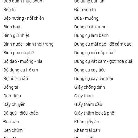
bảo quản thực phẩm
đồ dùng bàn ăn
bếp từ
đồ trang trí
bếp nướng - nồi chiên
đũa - muỗng
bình hoa
dụng cụ ăn uống
bình giữ nhiệt
dụng cụ làm bánh
bình nước - bình thời trang
dụng cụ mài dao - đế cắm dao
bình pha cà phê
dụng cụ mở nắp chai
bộ dao - muỗng - nĩa
dụng cụ vắt cam - gọt hoa quả
bộ dụng cụ trẻ em
dụng cụ xay tiêu
bộ nồi - chảo
dụng cụ xay các loại
bông tai
giấy chống dính
dao - kéo
giấy than
dây chuyền
giấy thấm dầu
đá quý - điêu khắc
giấy thấm lọc cà phê
đèn bàn
khăn giấy ăn
đèn chùm
khăn trải bàn