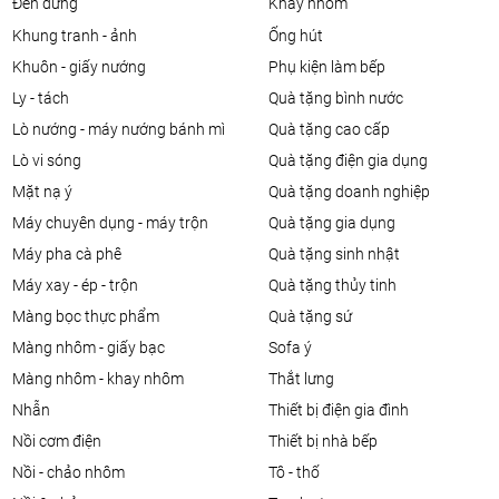
đèn đứng
khay nhôm
khung tranh - ảnh
ống hút
khuôn - giấy nướng
phụ kiện làm bếp
ly - tách
quà tặng bình nước
lò nướng - máy nướng bánh mì
quà tặng cao cấp
lò vi sóng
quà tặng điện gia dụng
mặt nạ ý
quà tặng doanh nghiệp
máy chuyên dụng - máy trộn
quà tặng gia dụng
máy pha cà phê
quà tặng sinh nhật
máy xay - ép - trộn
quà tặng thủy tinh
màng bọc thực phẩm
quà tặng sứ
màng nhôm - giấy bạc
sofa ý
màng nhôm - khay nhôm
thắt lưng
nhẫn
thiết bị điện gia đình
nồi cơm điện
thiết bị nhà bếp
nồi - chảo nhôm
tô - thố