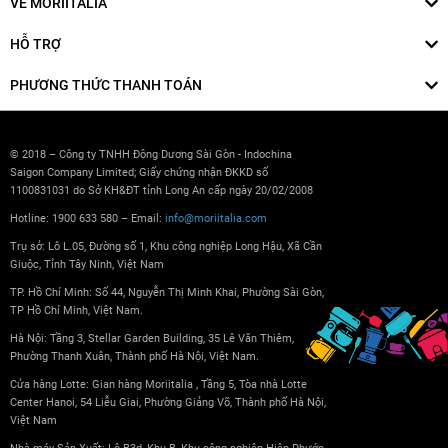
VỀ MORIITALIA
HỖ TRỢ
PHƯƠNG THỨC THANH TOÁN
© 2018 – Công ty TNHH Đông Dương Sài Gòn - Indochina
Saigon Company Limited; Giấy chứng nhận ĐKKD số
1100831031 do Sở KH&ĐT tỉnh Long An cấp ngày 20/02/2008
Hotline: 1900 633 580 – Email:
info@moriitalia.com
Trụ sở: Lô L.05, Đường số 1, Khu công nghiệp Long Hậu, Xã Cần
Giuộc, Tỉnh Tây Ninh, Việt Nam
TP. Hồ Chí Minh: Số 44, Nguyễn Thị Minh Khai, Phường Sài Gòn,
TP Hồ Chí Minh, Việt Nam.
Hà Nội: Tầng 3, Stellar Garden Building, 35 Lê Văn Thiêm,
Phường Thanh Xuân, Thành phố Hà Nội, Việt Nam.
Cửa hàng Lotte: Gian hàng Moriitalia , Tầng 5, Tòa nhà Lotte
Center Hanoi, 54 Liễu Giai, Phường Giảng Võ, Thành phố Hà Nội,
Việt Nam