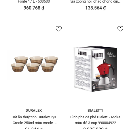
Fonte 1.1L - 503533
rửa xoong nồi, chảo chống dính,
chén đĩa Lafonte - 003643
960.768 ₫
138.564 ₫
DURALEX
BIALETTI
Bát ăn thuỷ tinh Duralex Lys
Bình pha cà phê Bialetti - Moka
Creole 250ml màu creole -
màu đỏ 3 cup 990004922
2006CF06A1111