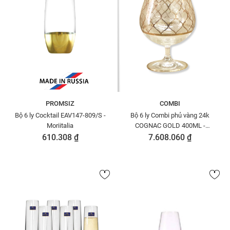
PROMSIZ
COMBI
Bộ 6 ly Cocktail EAV147-809/S -
Bộ 6 ly Combi phủ vàng 24k
Moriitalia
COGNAC GOLD 400ML -
G465/Z-60
610.308 ₫
7.608.060 ₫