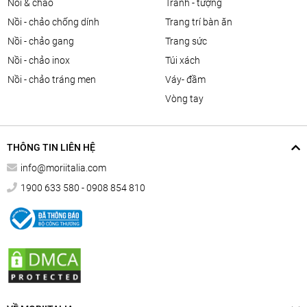
nồi & chảo
tranh - tượng
nồi - chảo chống dính
trang trí bàn ăn
nồi - chảo gang
trang sức
nồi - chảo inox
túi xách
nồi - chảo tráng men
váy- đầm
vòng tay
THÔNG TIN LIÊN HỆ
info@moriitalia.com
1900 633 580 - 0908 854 810