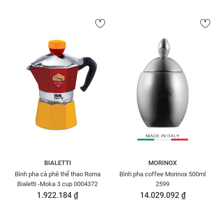
BIALETTI
MORINOX
Bình pha cà phê thể thao Roma
Bình pha coffee Morinox 500ml
Bialetti -Moka 3 cup 0004372
2599
1.922.184 ₫
14.029.092 ₫