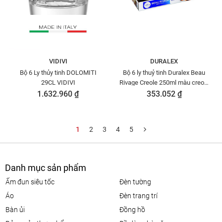
VIDIVI
DURALEX
Bộ 6 Ly thủy tinh DOLOMITI
Bộ 6 ly thuỷ tinh Duralex Beau
29CL VIDIVI
Rivage Creole 250ml màu creole
- 1008CR06A0111
1.632.960 ₫
353.052 ₫
1
2
3
4
5
Danh mục sản phẩm
ấm đun siêu tốc
đèn tường
áo
đèn trang trí
bàn ủi
đồng hồ