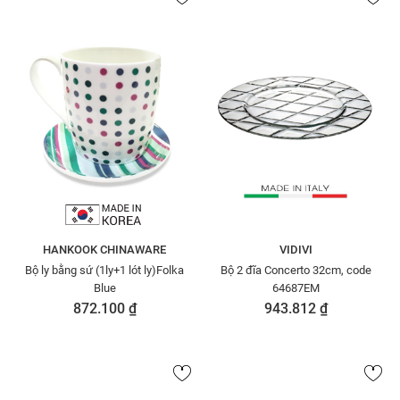
HANKOOK CHINAWARE
VIDIVI
Bộ ly bằng sứ (1ly+1 lót ly)Folka
Bộ 2 đĩa Concerto 32cm, code
Blue
64687EM
872.100 ₫
943.812 ₫