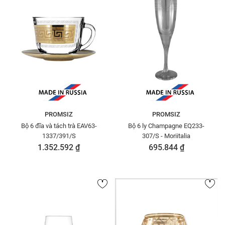
PROMSIZ
PROMSIZ
Bộ 6 đĩa và tách trà EAV63-
Bộ 6 ly Champagne EQ233-
1337/391/S
307/S - Moriitalia
1.352.592 ₫
695.844 ₫