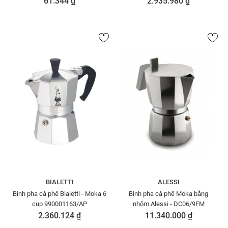
61.344 ₫
2.935.980 ₫
BIALETTI
ALESSI
Bình pha cà phê Bialetti - Moka 6
Bình pha cà phê Moka bằng
cup 990001163/AP
nhôm Alessi - DC06/9FM
2.360.124 ₫
11.340.000 ₫