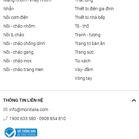
màng nhôm - khay nhôm
thắt lưng
nhẫn
thiết bị điện gia đình
nồi cơm điện
thiết bị nhà bếp
nồi - chảo nhôm
tô - thố
nồi & chảo
tranh - tượng
nồi - chảo chống dính
trang trí bàn ăn
nồi - chảo gang
trang sức
nồi - chảo inox
túi xách
nồi - chảo tráng men
váy- đầm
vòng tay
THÔNG TIN LIÊN HỆ
info@moriitalia.com
1900 633 580 - 0908 854 810