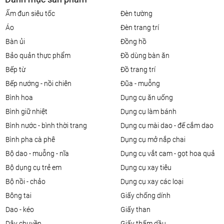
ấm đun siêu tốc
đèn tường
áo
đèn trang trí
bàn ủi
đồng hồ
bảo quản thực phẩm
đồ dùng bàn ăn
bếp từ
đồ trang trí
bếp nướng - nồi chiên
đũa - muỗng
bình hoa
dụng cụ ăn uống
bình giữ nhiệt
dụng cụ làm bánh
bình nước - bình thời trang
dụng cụ mài dao - đế cắm dao
bình pha cà phê
dụng cụ mở nắp chai
bộ dao - muỗng - nĩa
dụng cụ vắt cam - gọt hoa quả
bộ dụng cụ trẻ em
dụng cụ xay tiêu
bộ nồi - chảo
dụng cụ xay các loại
bông tai
giấy chống dính
dao - kéo
giấy than
dây chuyền
giấy thấm dầu