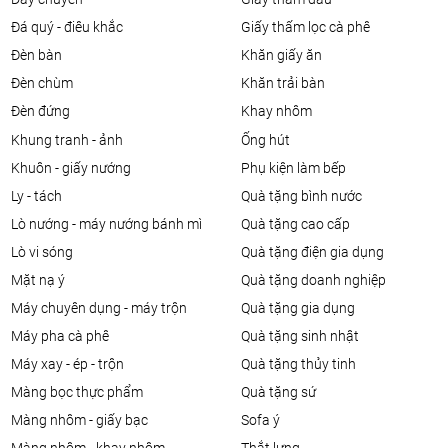
đá quý - điêu khắc
giấy thấm lọc cà phê
đèn bàn
khăn giấy ăn
đèn chùm
khăn trải bàn
đèn đứng
khay nhôm
khung tranh - ảnh
ống hút
khuôn - giấy nướng
phụ kiện làm bếp
ly - tách
quà tặng bình nước
lò nướng - máy nướng bánh mì
quà tặng cao cấp
lò vi sóng
quà tặng điện gia dụng
mặt nạ ý
quà tặng doanh nghiệp
máy chuyên dụng - máy trộn
quà tặng gia dụng
máy pha cà phê
quà tặng sinh nhật
máy xay - ép - trộn
quà tặng thủy tinh
màng bọc thực phẩm
quà tặng sứ
màng nhôm - giấy bạc
sofa ý