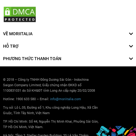
VỀ MORIITALIA
HỖ TRỢ
PHƯƠNG THỨC THANH TOÁN
© 2018 – Công ty TNHH Đông Dương Sài Gòn - Indochina
Saigon Company Limited; Giấy chứng nhận ĐKKD số
1100831031 do Sở KH&ĐT tỉnh Long An cấp ngày 20/02/2008
Hotline: 1900 633 580 – Email:
info@moriitalia.com
Trụ sở: Lô L.05, Đường số 1, Khu công nghiệp Long Hậu, Xã Cần
Giuộc, Tỉnh Tây Ninh, Việt Nam
TP. Hồ Chí Minh: Số 44, Nguyễn Thị Minh Khai, Phường Sài Gòn,
TP Hồ Chí Minh, Việt Nam.
Hà Nội: Tầng 3, Stellar Garden Building, 35 Lê Văn Thiêm,