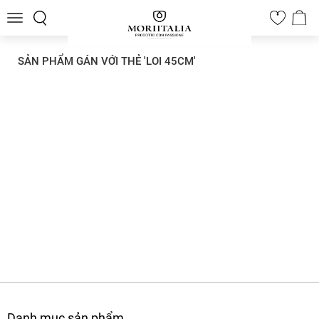
Toggle
0
navigation
SẢN PHẨM GÁN VỚI THẺ 'LOI 45CM'
Danh mục sản phẩm