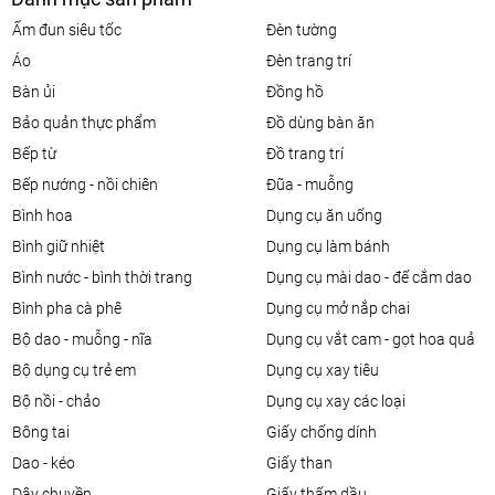
ấm đun siêu tốc
đèn tường
áo
đèn trang trí
bàn ủi
đồng hồ
bảo quản thực phẩm
đồ dùng bàn ăn
bếp từ
đồ trang trí
bếp nướng - nồi chiên
đũa - muỗng
bình hoa
dụng cụ ăn uống
bình giữ nhiệt
dụng cụ làm bánh
bình nước - bình thời trang
dụng cụ mài dao - đế cắm dao
bình pha cà phê
dụng cụ mở nắp chai
bộ dao - muỗng - nĩa
dụng cụ vắt cam - gọt hoa quả
bộ dụng cụ trẻ em
dụng cụ xay tiêu
bộ nồi - chảo
dụng cụ xay các loại
bông tai
giấy chống dính
dao - kéo
giấy than
dây chuyền
giấy thấm dầu