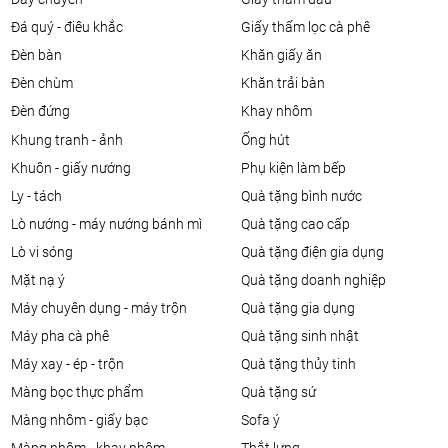
đá quý - điêu khắc
giấy thấm lọc cà phê
đèn bàn
khăn giấy ăn
đèn chùm
khăn trải bàn
đèn đứng
khay nhôm
khung tranh - ảnh
ống hút
khuôn - giấy nướng
phụ kiện làm bếp
ly - tách
quà tặng bình nước
lò nướng - máy nướng bánh mì
quà tặng cao cấp
lò vi sóng
quà tặng điện gia dụng
mặt nạ ý
quà tặng doanh nghiệp
máy chuyên dụng - máy trộn
quà tặng gia dụng
máy pha cà phê
quà tặng sinh nhật
máy xay - ép - trộn
quà tặng thủy tinh
màng bọc thực phẩm
quà tặng sứ
màng nhôm - giấy bạc
sofa ý