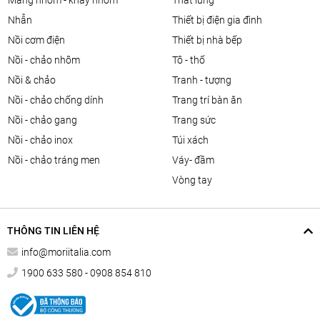
màng nhôm - khay nhôm
thắt lưng
nhẫn
thiết bị điện gia đình
nồi cơm điện
thiết bị nhà bếp
nồi - chảo nhôm
tô - thố
nồi & chảo
tranh - tượng
nồi - chảo chống dính
trang trí bàn ăn
nồi - chảo gang
trang sức
nồi - chảo inox
túi xách
nồi - chảo tráng men
váy- đầm
vòng tay
THÔNG TIN LIÊN HỆ
info@moriitalia.com
1900 633 580 - 0908 854 810