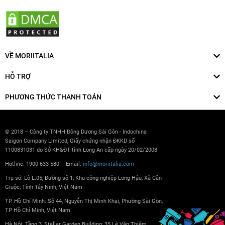
VỀ MORIITALIA
HỖ TRỢ
PHƯƠNG THỨC THANH TOÁN
© 2018 – Công ty TNHH Đông Dương Sài Gòn - Indochina
Saigon Company Limited; Giấy chứng nhận ĐKKD số
1100831031 do Sở KH&ĐT tỉnh Long An cấp ngày 20/02/2008
Hotline: 1900 633 580 – Email:
info@moriitalia.com
Trụ sở: Lô L.05, Đường số 1, Khu công nghiệp Long Hậu, Xã Cần
Giuộc, Tỉnh Tây Ninh, Việt Nam
TP. Hồ Chí Minh: Số 44, Nguyễn Thị Minh Khai, Phường Sài Gòn,
TP Hồ Chí Minh, Việt Nam.
Hà Nội: Tầng 3, Stellar Garden Building, 35 Lê Văn Thiêm,