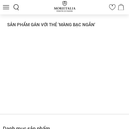
Toggle
0
navigation
SẢN PHẨM GÁN VỚI THẺ 'MÀNG BẠC NGẮN'
Danh mục sản phẩm