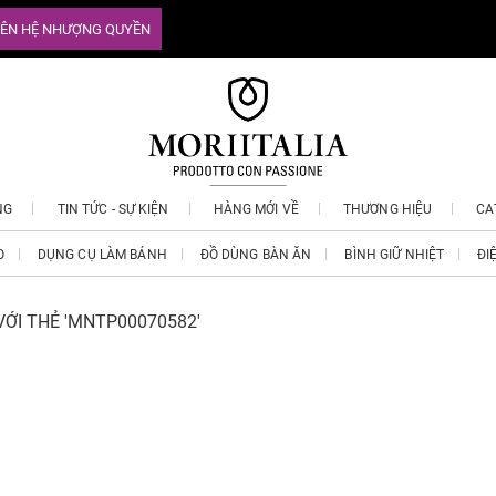
IÊN HỆ NHƯỢNG QUYỀN
NG
TIN TỨC - SỰ KIỆN
HÀNG MỚI VỀ
THƯƠNG HIỆU
CA
O
DỤNG CỤ LÀM BÁNH
ĐỒ DÙNG BÀN ĂN
BÌNH GIỮ NHIỆT
ĐI
ỚI THẺ 'MNTP00070582'