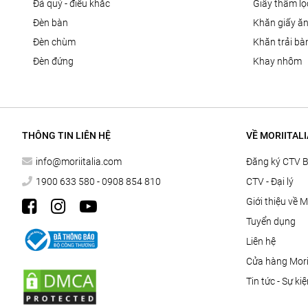
đá quý - điêu khắc
giấy thấm l
đèn bàn
khăn giấy ă
đèn chùm
khăn trải bà
đèn đứng
khay nhôm
THÔNG TIN LIÊN HỆ
VỀ MORIITALI
info@moriitalia.com
Đăng ký CTV 
1900 633 580 - 0908 854 810
CTV - Đại lý
Giới thiệu về M
Tuyển dụng
Liên hệ
Cửa hàng Morii
Tin tức - Sự ki