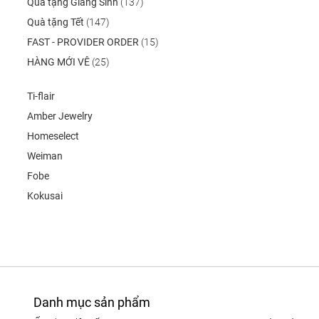
Quà tặng Giáng Sinh
(137)
Quà tặng Tết
(147)
FAST - PROVIDER ORDER
(15)
HÀNG MỚI VÊ
(25)
Ti-flair
Amber Jewelry
Homeselect
Weiman
Fobe
Kokusai
Danh mục sản phẩm