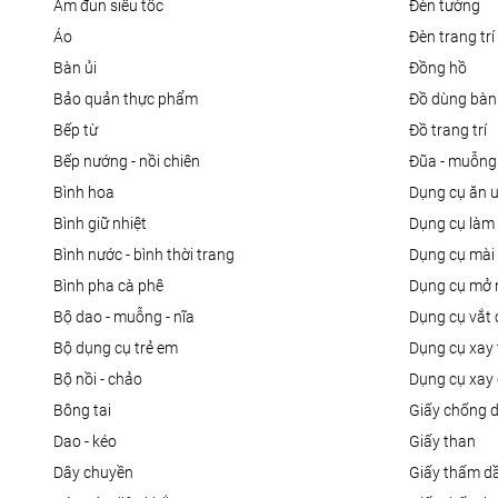
ấm đun siêu tốc
đèn tường
áo
đèn trang trí
bàn ủi
đồng hồ
bảo quản thực phẩm
đồ dùng bàn
bếp từ
đồ trang trí
bếp nướng - nồi chiên
đũa - muỗng
bình hoa
dụng cụ ăn 
bình giữ nhiệt
dụng cụ là
bình nước - bình thời trang
dụng cụ mài
bình pha cà phê
dụng cụ mở 
bộ dao - muỗng - nĩa
dụng cụ vắt
bộ dụng cụ trẻ em
dụng cụ xay 
bộ nồi - chảo
dụng cụ xay 
bông tai
giấy chống 
dao - kéo
giấy than
dây chuyền
giấy thấm d