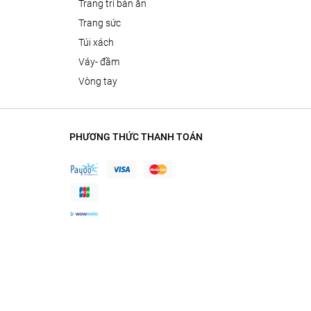
trang trí bàn ăn
trang sức
túi xách
váy- đầm
vòng tay
PHƯƠNG THỨC THANH TOÁN