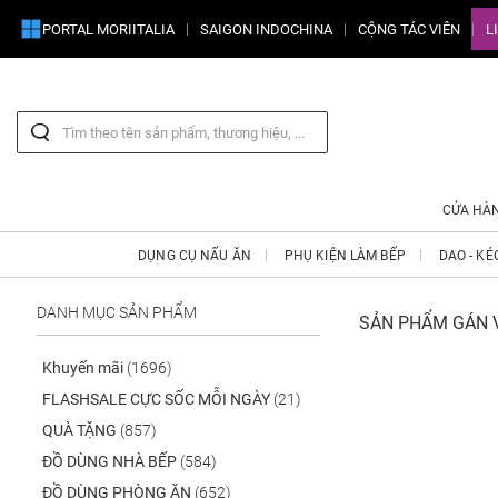
PORTAL MORIITALIA
SAIGON INDOCHINA
CỘNG TÁC VIÊN
L
CỬA HÀ
DỤNG CỤ NẤU ĂN
PHỤ KIỆN LÀM BẾP
DAO - KÉ
DANH MỤC SẢN PHẨM
SẢN PHẨM GÁN V
Khuyến mãi
(1696)
FLASHSALE CỰC SỐC MỖI NGÀY
(21)
QUÀ TẶNG
(857)
ĐỒ DÙNG NHÀ BẾP
(584)
ĐỒ DÙNG PHÒNG ĂN
(652)