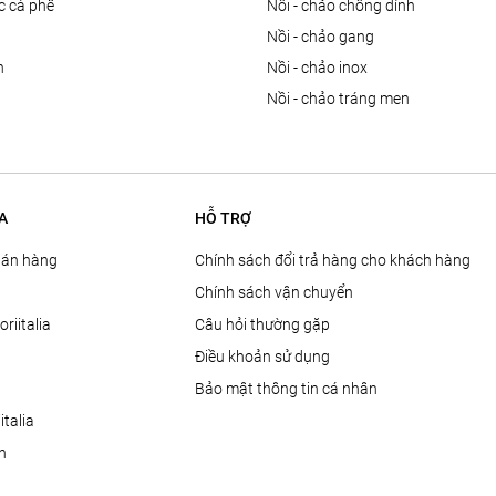
ọc cà phê
nồi - chảo chống dính
n
nồi - chảo gang
n
nồi - chảo inox
nồi - chảo tráng men
A
HỖ TRỢ
Bán hàng
Chính sách đổi trả hàng cho khách hàng
Chính sách vận chuyển
oriitalia
Câu hỏi thường gặp
Điều khoản sử dụng
Bảo mật thông tin cá nhân
talia
ện