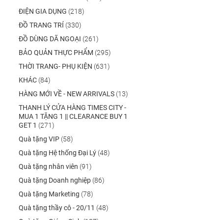
ĐIỆN GIA DỤNG
(218)
ĐỒ TRANG TRÍ
(330)
ĐỒ DÙNG DÃ NGOẠI
(261)
BẢO QUẢN THỰC PHẨM
(295)
THỜI TRANG- PHỤ KIỆN
(631)
KHÁC
(84)
HÀNG MỚI VỀ - NEW ARRIVALS
(13)
THANH LÝ CỬA HÀNG TIMES CITY -
MUA 1 TẶNG 1 || CLEARANCE BUY 1
GET 1
(271)
Quà tặng VIP
(58)
Quà tặng Hệ thống Đại Lý
(48)
Quà tặng nhân viên
(91)
Quà tặng Doanh nghiệp
(86)
Quà tặng Marketing
(78)
Quà tặng thầy cô - 20/11
(48)