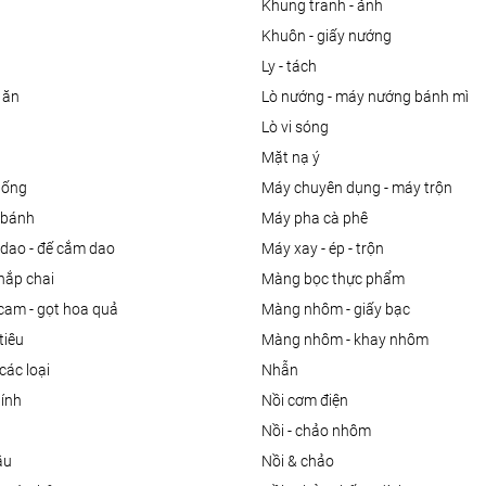
khung tranh - ảnh
khuôn - giấy nướng
ly - tách
 ăn
lò nướng - máy nướng bánh mì
lò vi sóng
mặt nạ ý
uống
máy chuyên dụng - máy trộn
m bánh
máy pha cà phê
 dao - đế cắm dao
máy xay - ép - trộn
nắp chai
màng bọc thực phẩm
 cam - gọt hoa quả
màng nhôm - giấy bạc
tiêu
màng nhôm - khay nhôm
các loại
nhẫn
dính
nồi cơm điện
nồi - chảo nhôm
ầu
nồi & chảo