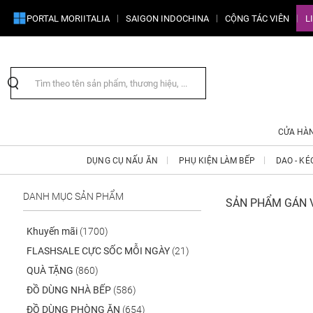
PORTAL MORIITALIA
SAIGON INDOCHINA
CỘNG TÁC VIÊN
L
CỬA HÀ
DỤNG CỤ NẤU ĂN
PHỤ KIỆN LÀM BẾP
DAO - KÉ
DANH MỤC SẢN PHẨM
SẢN PHẨM GÁN V
Khuyến mãi
(1700)
FLASHSALE CỰC SỐC MỖI NGÀY
(21)
QUÀ TẶNG
(860)
ĐỒ DÙNG NHÀ BẾP
(586)
ĐỒ DÙNG PHÒNG ĂN
(654)