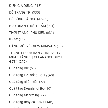
ĐIỆN GIA DỤNG
(218)
ĐỒ TRANG TRÍ
(330)
ĐỒ DÙNG DÃ NGOẠI
(263)
BẢO QUẢN THỰC PHẨM
(291)
THỜI TRANG- PHỤ KIỆN
(631)
KHÁC
(84)
HÀNG MỚI VỀ - NEW ARRIVALS
(13)
THANH LÝ CỬA HÀNG TIMES CITY -
MUA 1 TẶNG 1 || CLEARANCE BUY 1
GET 1
(273)
Quà tặng VIP
(58)
Quà tặng Hệ thống Đại Lý
(48)
Quà tặng nhân viên
(92)
Quà tặng Doanh nghiệp
(86)
Quà tặng Marketing
(79)
Quà tặng thầy cô - 20/11
(48)