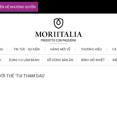
IÊN HỆ NHƯỢNG QUYỀN
NG
TIN TỨC - SỰ KIỆN
HÀNG MỚI VỀ
THƯƠNG HIỆU
CA
O
DỤNG CỤ LÀM BÁNH
ĐỒ DÙNG BÀN ĂN
BÌNH GIỮ NHIỆT
ĐI
ỚI THẺ 'TUI THAM DAU'