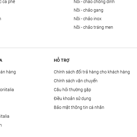
ọc cà phê
nồi - chảo chống dính
n
nồi - chảo gang
n
nồi - chảo inox
nồi - chảo tráng men
A
HỖ TRỢ
Bán hàng
Chính sách đổi trả hàng cho khách hàng
Chính sách vận chuyển
oriitalia
Câu hỏi thường gặp
Điều khoản sử dụng
Bảo mật thông tin cá nhân
talia
ện