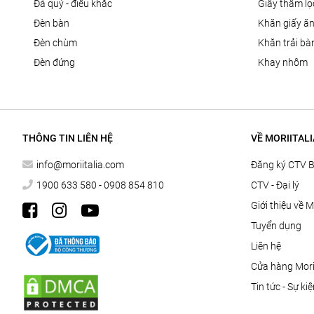
đá quý - điêu khắc
giấy thấm l
đèn bàn
khăn giấy ă
đèn chùm
khăn trải bà
đèn đứng
khay nhôm
THÔNG TIN LIÊN HỆ
VỀ MORIITALI
info@moriitalia.com
Đăng ký CTV 
1900 633 580 - 0908 854 810
CTV - Đại lý
Giới thiệu về M
Tuyển dụng
Liên hệ
Cửa hàng Morii
Tin tức - Sự ki