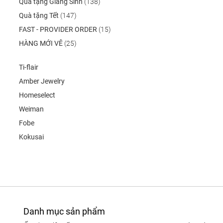
Quà tặng Giáng Sinh
(138)
Quà tặng Tết
(147)
FAST - PROVIDER ORDER
(15)
HÀNG MỚI VÊ
(25)
Ti-flair
Amber Jewelry
Homeselect
Weiman
Fobe
Kokusai
Danh mục sản phẩm