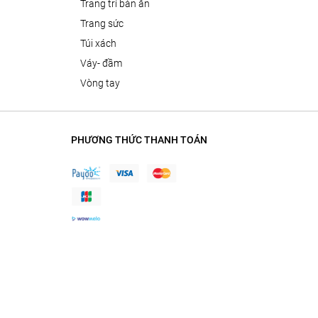
trang trí bàn ăn
trang sức
túi xách
váy- đầm
vòng tay
PHƯƠNG THỨC THANH TOÁN