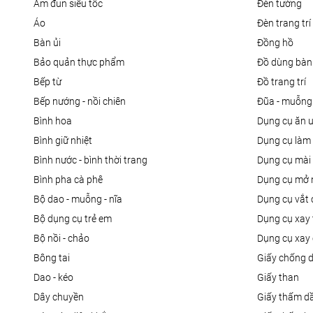
ấm đun siêu tốc
đèn tường
áo
đèn trang trí
bàn ủi
đồng hồ
bảo quản thực phẩm
đồ dùng bàn
bếp từ
đồ trang trí
bếp nướng - nồi chiên
đũa - muỗng
bình hoa
dụng cụ ăn 
bình giữ nhiệt
dụng cụ là
bình nước - bình thời trang
dụng cụ mài
bình pha cà phê
dụng cụ mở 
bộ dao - muỗng - nĩa
dụng cụ vắt
bộ dụng cụ trẻ em
dụng cụ xay 
bộ nồi - chảo
dụng cụ xay 
bông tai
giấy chống 
dao - kéo
giấy than
dây chuyền
giấy thấm d