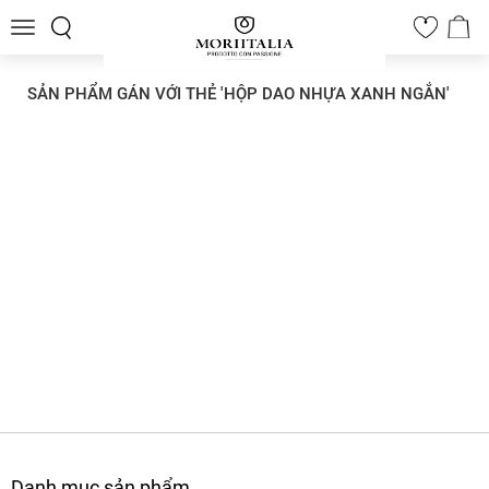
Toggle
0
navigation
SẢN PHẨM GÁN VỚI THẺ 'HỘP DAO NHỰA XANH NGẮN'
Danh mục sản phẩm