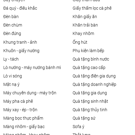
đá quý - điêu khắc
giấy thấm lọc cà phê
đèn bàn
khăn giấy ăn
đèn chùm
khăn trải bàn
đèn đứng
khay nhôm
khung tranh - ảnh
ống hút
khuôn - giấy nướng
phụ kiện làm bếp
ly - tách
quà tặng bình nước
lò nướng - máy nướng bánh mì
quà tặng cao cấp
lò vi sóng
quà tặng điện gia dụng
mặt nạ ý
quà tặng doanh nghiệp
máy chuyên dụng - máy trộn
quà tặng gia dụng
máy pha cà phê
quà tặng sinh nhật
máy xay - ép - trộn
quà tặng thủy tinh
màng bọc thực phẩm
quà tặng sứ
màng nhôm - giấy bạc
sofa ý