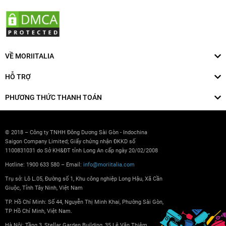
VỀ MORIITALIA
HỖ TRỢ
PHƯƠNG THỨC THANH TOÁN
© 2018 – Công ty TNHH Đông Dương Sài Gòn - Indochina
Saigon Company Limited; Giấy chứng nhận ĐKKD số
1100831031 do Sở KH&ĐT tỉnh Long An cấp ngày 20/02/2008
Hotline: 1900 633 580 – Email:
info@moriitalia.com
Trụ sở: Lô L.05, Đường số 1, Khu công nghiệp Long Hậu, Xã Cần
Giuộc, Tỉnh Tây Ninh, Việt Nam
TP. Hồ Chí Minh: Số 44, Nguyễn Thị Minh Khai, Phường Sài Gòn,
TP Hồ Chí Minh, Việt Nam.
Hà Nội: Tầng 3, Stellar Garden Building, 35 Lê Văn Thiêm,