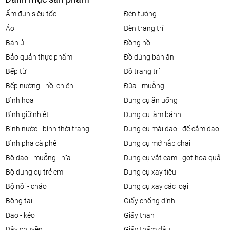
ấm đun siêu tốc
đèn tường
áo
đèn trang trí
bàn ủi
đồng hồ
bảo quản thực phẩm
đồ dùng bàn ăn
bếp từ
đồ trang trí
bếp nướng - nồi chiên
đũa - muỗng
bình hoa
dụng cụ ăn uống
bình giữ nhiệt
dụng cụ làm bánh
bình nước - bình thời trang
dụng cụ mài dao - đế cắm dao
bình pha cà phê
dụng cụ mở nắp chai
bộ dao - muỗng - nĩa
dụng cụ vắt cam - gọt hoa quả
bộ dụng cụ trẻ em
dụng cụ xay tiêu
bộ nồi - chảo
dụng cụ xay các loại
bông tai
giấy chống dính
dao - kéo
giấy than
dây chuyền
giấy thấm dầu