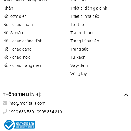
màng nhôm - khay nhôm
thắt lưng
nhẫn
thiết bị điện gia đình
nồi cơm điện
thiết bị nhà bếp
nồi - chảo nhôm
tô - thố
nồi & chảo
tranh - tượng
nồi - chảo chống dính
trang trí bàn ăn
nồi - chảo gang
trang sức
nồi - chảo inox
túi xách
nồi - chảo tráng men
váy- đầm
vòng tay
THÔNG TIN LIÊN HỆ
info@moriitalia.com
1900 633 580 - 0908 854 810